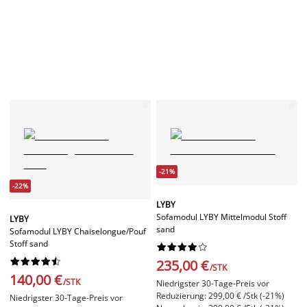
-21%
-22%
LYBY
Sofamodul LYBY Mittelmodul Stoff
LYBY
sand
Sofamodul LYBY Chaiselongue/Pouf
Stoff sand




















235,00 €
/STK
140,00 €
/STK
Niedrigster 30-Tage-Preis vor
Reduzierung: 299,00 € /Stk (-21%)
Niedrigster 30-Tage-Preis vor