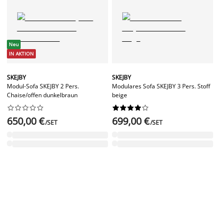
Neu
IN AKTION
SKEJBY
SKEJBY
Modul-Sofa SKEJBY 2 Pers.
Modulares Sofa SKEJBY 3 Pers. Stoff
Chaise/offen dunkelbraun
beige




















650,00 €
699,00 €
/SET
/SET