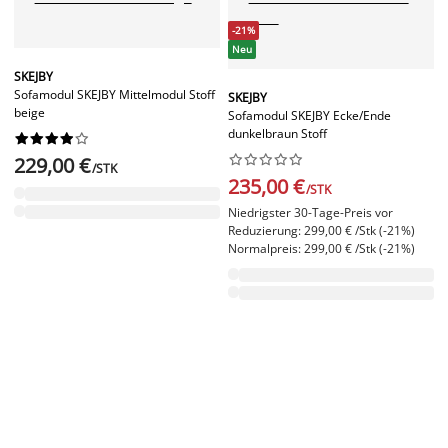
-21%
Neu
SKEJBY
Sofamodul SKEJBY Mittelmodul Stoff
SKEJBY
beige
Sofamodul SKEJBY Ecke/Ende
dunkelbraun Stoff




















229,00 €
/STK
235,00 €
/STK
Niedrigster 30-Tage-Preis vor
Reduzierung: 299,00 € /Stk (-21%)
Normalpreis: 299,00 € /Stk (-21%)