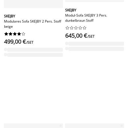
SKEJBY
Modul-Sofa SKEJBY 3 Pers.
SKEJBY
dunkelbraun Stoff
Modulares Sofa SKEJBY 2 Pers. Stoff
beige




















645,00 €
/SET
499,00 €
/SET