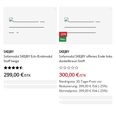
-25%
Neu
SKEJBY
SKEJBY
Sofamodul SKEJBY Eck-/Endmodul
Sofamodul SKEJBY offenes Ende links
Stoff beige
dunkelbraun Stoff




















299,00 €
300,00 €
/STK
/STK
Niedrigster 30-Tage-Preis vor
Reduzierung: 399,00 € /Stk (-25%)
Normalpreis: 399,00 € /Stk (-25%)