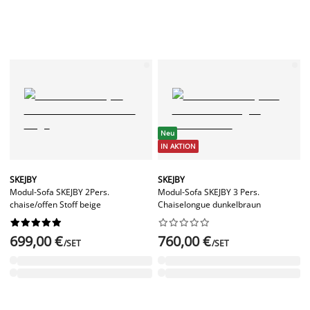
Neu
IN AKTION
SKEJBY
SKEJBY
Modul-Sofa SKEJBY 2Pers.
Modul-Sofa SKEJBY 3 Pers.
chaise/offen Stoff beige
Chaiselongue dunkelbraun




















699,00 €
760,00 €
/SET
/SET