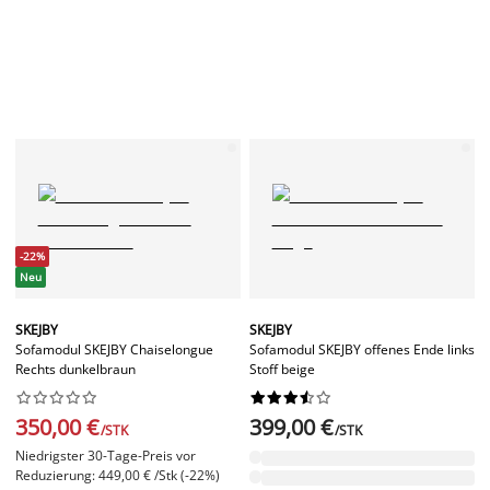
-22%
Neu
SKEJBY
SKEJBY
Sofamodul SKEJBY Chaiselongue
Sofamodul SKEJBY offenes Ende links
Rechts dunkelbraun
Stoff beige




















350,00 €
399,00 €
/STK
/STK
Niedrigster 30-Tage-Preis vor
Reduzierung: 449,00 € /Stk (-22%)