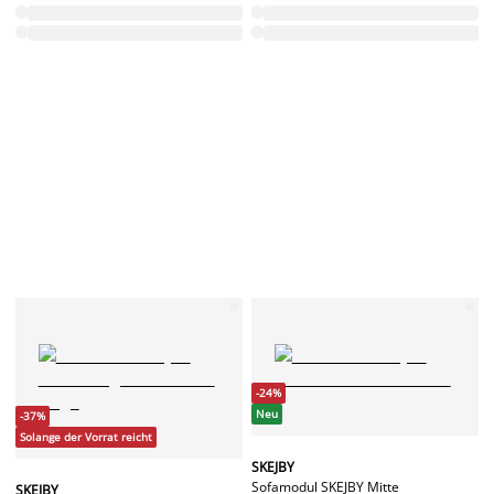
-24%
Neu
-37%
Solange der Vorrat reicht
SKEJBY
Sofamodul SKEJBY Mitte
SKEJBY