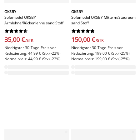
OKSBY
OKSBY
Sofamodul OKSBY
Sofamodul OKSBY Mitte m/Stauraum
Armlehne/Rückenlehne sand Stoff
sand Stoff




















35,00 €
150,00 €
/STK
/STK
Niedrigster 30-Tage-Preis vor
Niedrigster 30-Tage-Preis vor
Reduzierung: 44,99 € /Stk (-22%)
Reduzierung: 199,00 € /Stk (-25%)
Normalpreis: 44,99 € /Stk (-22%)
Normalpreis: 199,00 € /Stk (-25%)