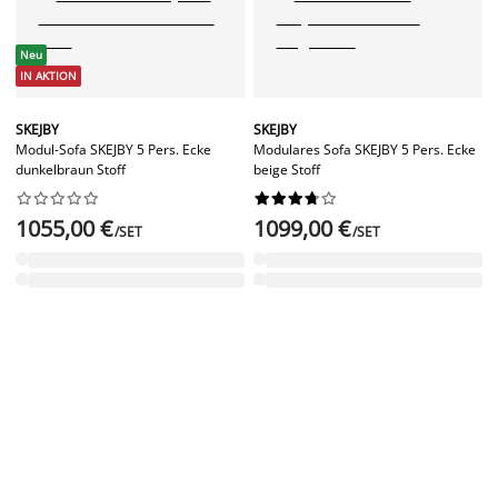
Neu
IN AKTION
SKEJBY
SKEJBY
Modul-Sofa SKEJBY 5 Pers. Ecke
Modulares Sofa SKEJBY 5 Pers. Ecke
dunkelbraun Stoff
beige Stoff




















1055,00 €
1099,00 €
/SET
/SET