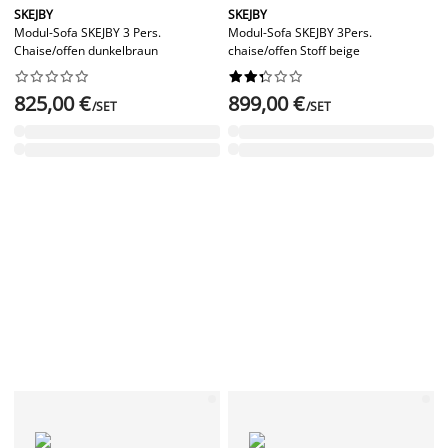
SKEJBY
SKEJBY
Modul-Sofa SKEJBY 3 Pers.
Modul-Sofa SKEJBY 3Pers.
Chaise/offen dunkelbraun
chaise/offen Stoff beige




















825,00 €
899,00 €
/SET
/SET