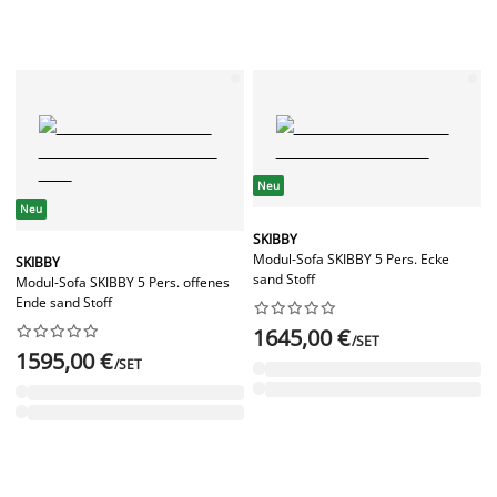
Neu
Neu
SKIBBY
Modul-Sofa SKIBBY 5 Pers. Ecke
SKIBBY
sand Stoff
Modul-Sofa SKIBBY 5 Pers. offenes
Ende sand Stoff




















1645,00 €
/SET
1595,00 €
/SET