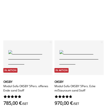
IN AKTION
IN AKTION
OKSBY
OKSBY
Modul-Sofa OKSBY 5Pers. offenes
Modul-Sofa OKSBY 5Pers. Ecke
Ende sand Stoff
m/Stauraum sand Stoff




















785,00 €
970,00 €
/SET
/SET