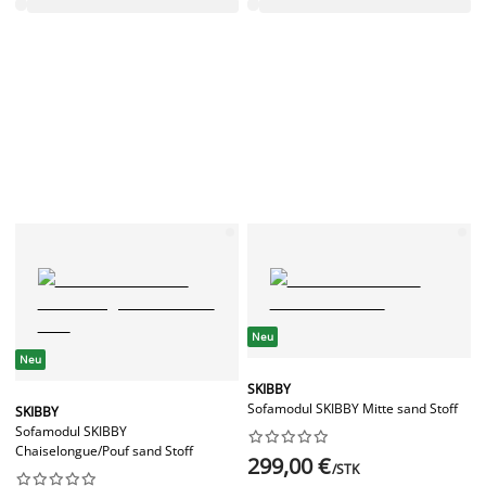
Neu
Neu
SKIBBY
Sofamodul SKIBBY Mitte sand Stoff
SKIBBY
Sofamodul SKIBBY










Chaiselongue/Pouf sand Stoff
299,00 €
/STK









