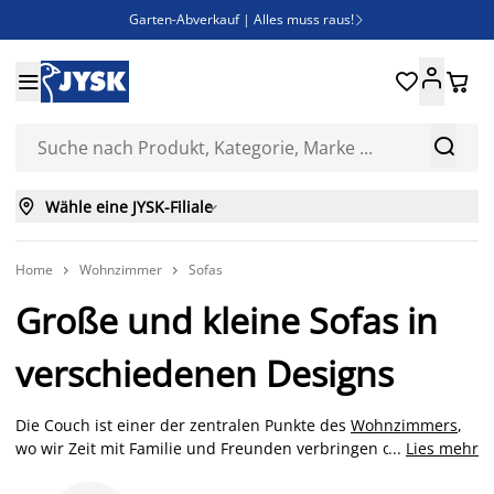
Garten-Abverkauf | Alles muss raus!

Deal Days | Spare bis zu 60%





Bist du Unternehmer? Entdecke JYSK-B2B

Esszimmerstuhl ADSLEV um nur 40€



Wähle eine JYSK-Filiale

Home
Wohnzimmer
Sofas


Große und kleine Sofas in
verschiedenen Designs
Die Couch ist einer der zentralen Punkte des
Wohnzimmers
,
wo wir Zeit mit Familie und Freunden verbringen oder uns vor
...
Lies mehr
dem Fernseher entspannen. Sofas gibt es in verschiedenen