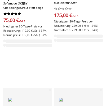
dunkelbraun Stoff
Sofamodul SKEJBY
Chaiselongue/Pouf Stoff beige




















175,00 €
/STK
75,00 €
/STK
Niedrigster 30-Tage-Preis vor
Reduzierung: 229,00 € /Stk (-24%)
Niedrigster 30-Tage-Preis vor
Normalpreis: 229,00 € /Stk (-24%)
Reduzierung: 119,00 € /Stk (-37%)
Normalpreis: 119,00 € /Stk (-37%)