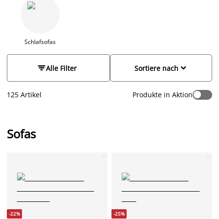
Modellen, Farben und Materialien. Bei JYSK hast du die Wahl
zwischen einem 2er Sofa, einem 3er Sofa, einer Sofagarnitur,
einem Ecksofa, einem U-förmigen Sofa oder einem Sofa mit
Chaiselongue oder offenem Ende. Ob Stoffsofa oder
Kunstledersofa - finde ein Sofa nach deinem Geschmack.
Schlafsofas
Kaufe auch ein dekoratives
Zierkissen
für deine Couch, um
einen optimalen Rückenkomfort zu erreichen. Stöbere online


Alle Filter
Sortiere nach
oder besuche ein JYSK-Filiale in deiner Nähe und probiere
unsere verschiedenen Sofas aus.
125 Artikel
Produkte in Aktion
Sofas
-22%
-25%