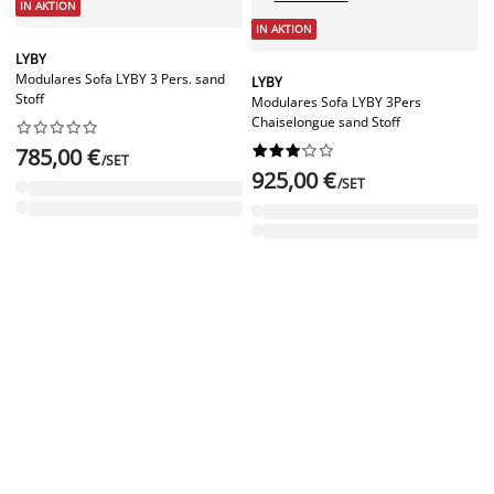
IN AKTION
IN AKTION
LYBY
Modulares Sofa LYBY 3 Pers. sand
LYBY
Stoff
Modulares Sofa LYBY 3Pers
Chaiselongue sand Stoff




















785,00 €
/SET
925,00 €
/SET