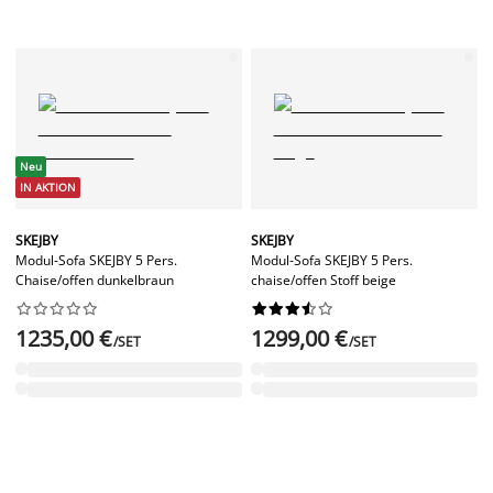
Neu
IN AKTION
SKEJBY
SKEJBY
Modul-Sofa SKEJBY 5 Pers.
Modul-Sofa SKEJBY 5 Pers.
Chaise/offen dunkelbraun
chaise/offen Stoff beige




















1235,00 €
1299,00 €
/SET
/SET