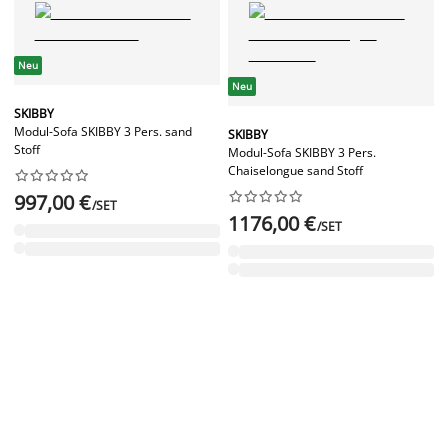
Neu
Neu
SKIBBY
Modul-Sofa SKIBBY 3 Pers. sand
SKIBBY
Stoff
Modul-Sofa SKIBBY 3 Pers.
Chaiselongue sand Stoff




















997,00 €
/SET
1176,00 €
/SET