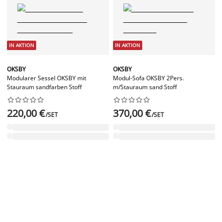
IN AKTION
IN AKTION
OKSBY
OKSBY
Modularer Sessel OKSBY mit
Modul-Sofa OKSBY 2Pers.
Stauraum sandfarben Stoff
m/Stauraum sand Stoff




















220,00 €
370,00 €
/SET
/SET