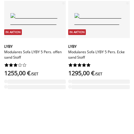
IN AKTION
IN AKTION
LYBY
LYBY
Modulares Sofa LYBY 5 Pers. offen
Modulares Sofa LYBY 5 Pers. Ecke
sand Stoff
sand Stoff




















1255,00 €
1295,00 €
/SET
/SET