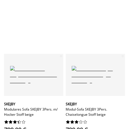
SKEJBY
SKEJBY
Modulares Sofa SKEJBY 3Pers. m/
Modul-Sofa SKEJBY 3Pers.
Hocker Stoff beige
Chaiselongue Stoff beige



















