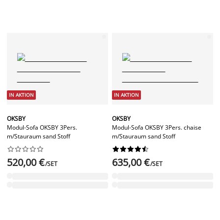
IN AKTION
IN AKTION
OKSBY
OKSBY
Modul-Sofa OKSBY 3Pers.
Modul-Sofa OKSBY 3Pers. chaise
m/Stauraum sand Stoff
m/Stauraum sand Stoff




















520,00 €
635,00 €
/SET
/SET