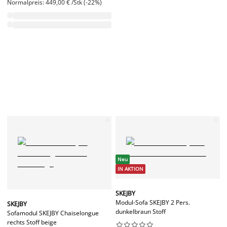
Normalpreis: 449,00 € /Stk (-22%)
Neu
IN AKTION
SKEJBY
Modul-Sofa SKEJBY 2 Pers.
SKEJBY
dunkelbraun Stoff
Sofamodul SKEJBY Chaiselongue
rechts Stoff beige









