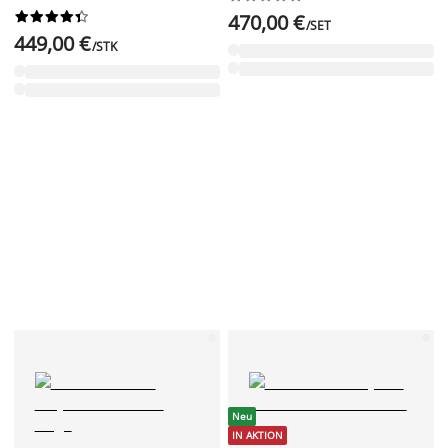










470,00 €
/SET
449,00 €
/STK
Neu
IN AKTION