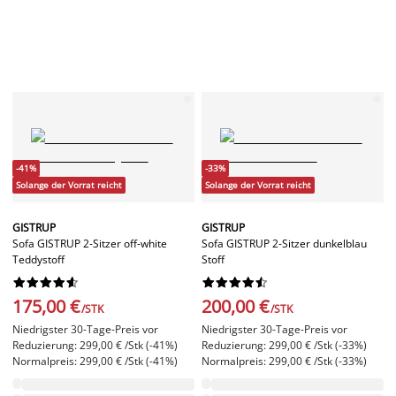
-41%
-33%
Solange der Vorrat reicht
Solange der Vorrat reicht
GISTRUP
GISTRUP
Sofa GISTRUP 2-Sitzer off-white
Sofa GISTRUP 2-Sitzer dunkelblau
Teddystoff
Stoff




















175,00 €
200,00 €
/STK
/STK
Niedrigster 30-Tage-Preis vor
Niedrigster 30-Tage-Preis vor
Reduzierung: 299,00 € /Stk (-41%)
Reduzierung: 299,00 € /Stk (-33%)
Normalpreis: 299,00 € /Stk (-41%)
Normalpreis: 299,00 € /Stk (-33%)