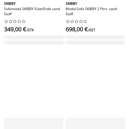
SKIBBY
SKIBBY
Sofamodul SKIBBY Ecke/Ende sand
Modul-Sofa SKIBBY 2 Pers. sand
Stoff
Stoff




















349,00 €
698,00 €
/STK
/SET