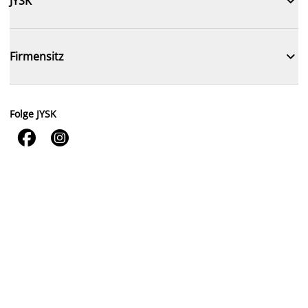

JYSK

Firmensitz
Folge JYSK

