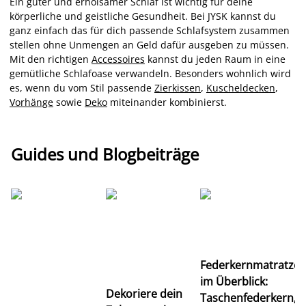
Ein guter und erholsamer Schlaf ist wichtig für deine
körperliche und geistliche Gesundheit. Bei JYSK kannst du
ganz einfach das für dich passende Schlafsystem zusammen
stellen ohne Unmengen an Geld dafür ausgeben zu müssen.
Mit den richtigen
Accessoires
kannst du jeden Raum in eine
gemütliche Schlafoase verwandeln. Besonders wohnlich wird
es, wenn du vom Stil passende
Zierkissen
,
Kuscheldecken
,
Vorhänge
sowie
Deko
miteinander kombinierst.
Guides und Blogbeiträge
Ti
Federkernmatratze
M
im Überblick:
K
Dekoriere dein
Taschenfederkern,
u