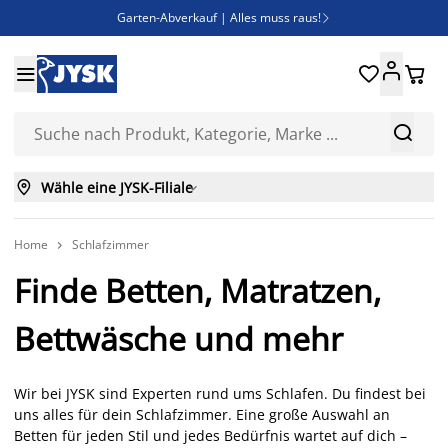
Garten-Abverkauf | Alles muss raus!

Deal Days | Spare bis zu 60%





Bist du Unternehmer? Entdecke JYSK-B2B

Esszimmerstuhl ADSLEV um nur 40€



Wähle eine JYSK-Filiale

Home
Schlafzimmer

Finde Betten, Matratzen,
Bettwäsche und mehr
Wir bei JYSK sind Experten rund ums Schlafen. Du findest bei
uns alles für dein Schlafzimmer. Eine große Auswahl an
Betten für jeden Stil und jedes Bedürfnis wartet auf dich –