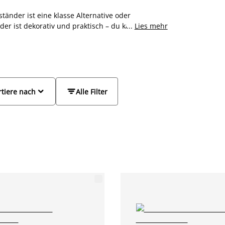
tänder ist eine klasse Alternative oder
nder ist dekorativ und praktisch – du kannst deine
...
Lies mehr
 guten Überblick. Auch im Eingangsbereich oder
ng für die Jacken und Mäntel von dir, deiner
 einen Regalboden für Schuhe, hast du einen Ort
tänder von JYSK gibt es in verschiedenen Farben
nder von guter Qualität und ziemlich stabil sein
nder, die dir lange Freude machen.


rtiere nach
Alle Filter