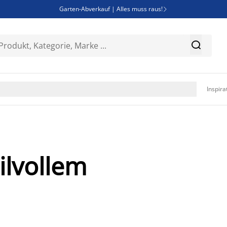
Garten-Abverkauf | Alles muss raus!

Deal Days | Spare bis zu 60%


Bist du Unternehmer? Entdecke JYSK-B2B

Esszimmerstuhl ADSLEV um nur 40€

Inspira
ilvollem