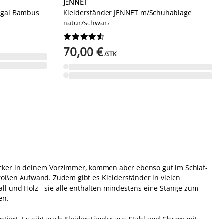
JENNET
egal Bambus
Kleiderständer JENNET m/Schuhablage
natur/schwarz










70,00 €
/STK
gucker in deinem Vorzimmer, kommen aber ebenso gut im Schlaf-
großen Aufwand. Zudem gibt es Kleiderständer in vielen
ll und Holz - sie alle enthalten mindestens eine Stange zum
en.
ntiert. Es gibt auch Kleiderständer aus Stahl und Chrom mit