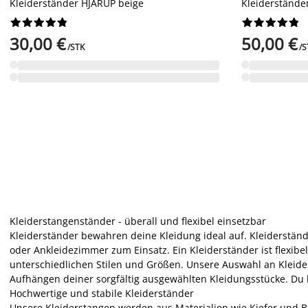
Kleiderständer HJARUP beige
Kleiderständ




















30,00 €
50,00 €
/STK
/S
Kleiderstangenständer - überall und flexibel einsetzbar
Kleiderständer bewahren deine Kleidung ideal auf. Kleiderständ
oder Ankleidezimmer zum Einsatz. Ein Kleiderständer ist flexibe
unterschiedlichen Stilen und Größen. Unsere Auswahl an Kleiders
Aufhängen deiner sorgfältig ausgewählten Kleidungsstücke. Du
Hochwertige und stabile Kleiderständer
Unsere Kleiderstangen werden aus Materialien wie Kiefer und Ba