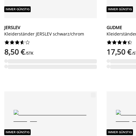
IMMER GÜNSTIG
IMMER GÜNSTIG
JERSLEV
GUDME
Kleiderständer JERSLEV schwarz/chrom
Kleiderständ




















8,50 €
17,50 €
/STK
/S
IMMER GÜNSTIG
IMMER GÜNSTIG