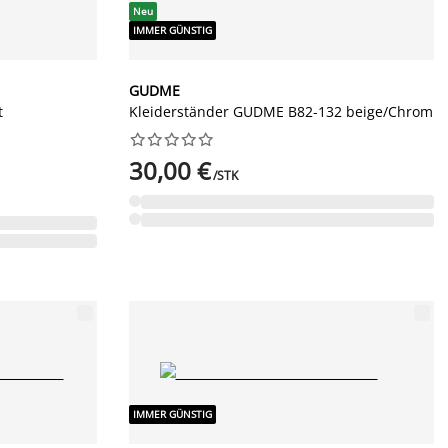
Neu
IMMER GÜNSTIG
GUDME
t
Kleiderständer GUDME B82-132 beige/Chrom










30,00 €
/STK
IMMER GÜNSTIG