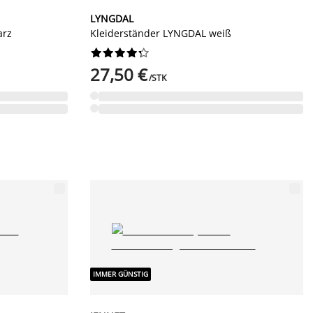
LYNGDAL
arz
Kleiderständer LYNGDAL weiß










27,50 €
/STK
IMMER GÜNSTIG