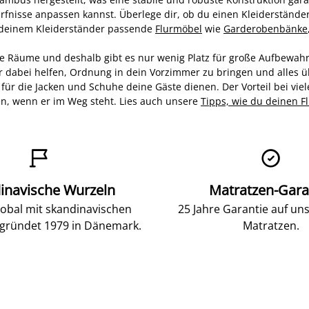
ürfnisse anpassen kannst. Überlege dir, ob du einen Kleiderstände
 deinem Kleiderständer passende
Flurmöbel
wie
Garderobenbänke
ere Räume und deshalb gibt es nur wenig Platz für große Aufbewah
 dabei helfen, Ordnung in dein Vorzimmer zu bringen und alles übe
 für die Jacken und Schuhe deine Gäste dienen. Der Vorteil bei vie
n, wenn er im Weg steht. Lies auch unsere
Tipps, wie du deinen F


inavische Wurzeln
Matratzen-Gara
lobal mit skandinavischen
25 Jahre Garantie auf un
gründet 1979 in Dänemark.
Matratzen.