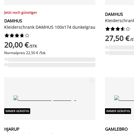
Jetzt noch günstiger
DAMHUS
Kleiderschra
DAMHUS
Kleiderschrank DAMHUS 100x174 dunkelgrau




















27,50 €
/S
20,00 €
/STK
Normalpreis
22,50 € /Stk
IMMER GÜNSTIG
IMMER GÜNSTIG
HJARUP
GAMLEBRO