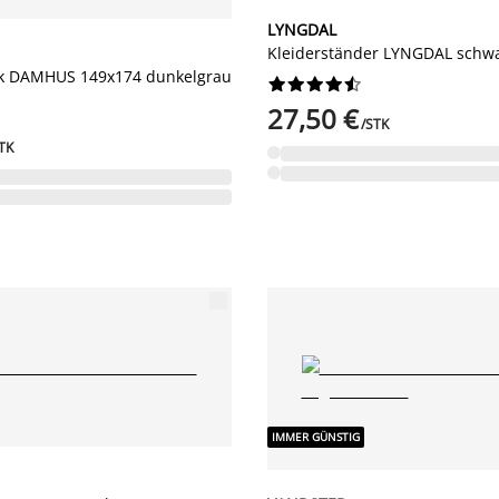
LYNGDAL
Kleiderständer LYNGDAL schw
nk DAMHUS 149x174 dunkelgrau










27,50 €
/STK
TK
IMMER GÜNSTIG