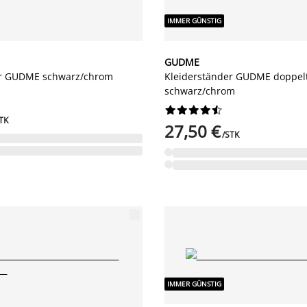
IMMER GÜNSTIG
GUDME
er GUDME schwarz/chrom
Kleiderständer GUDME doppel
schwarz/chrom










TK
27,50 €
/STK
IMMER GÜNSTIG