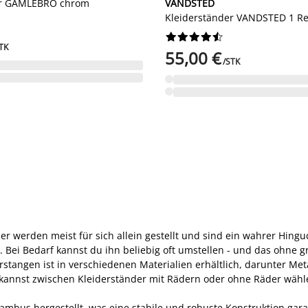
er GAMLEBRO chrom
VANDSTED
Kleiderständer VANDSTED 1 R










TK
55,00 €
/STK
er werden meist für sich allein gestellt und sind ein wahrer Hin
l. Bei Bedarf kannst du ihn beliebig oft umstellen - und das ohne 
tangen ist in verschiedenen Materialien erhältlich, darunter Meta
 kannst zwischen Kleiderständer mit Rädern oder ohne Räder wähl
mbus hergestellt, was eine stabile und robuste Konstruktion gara