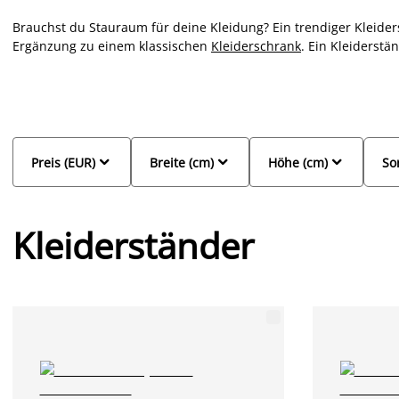
Brauchst du Stauraum für deine Kleidung? Ein trendiger Kleiders
Ergänzung zu einem klassischen
Kleiderschrank
. Ein Kleiderstä
schönste Kleidung auf
Kleiderbügel
präsentieren und hast einen
Flur ist ein stabiler Garderobenständer eine praktische Ergänzu
Familie und deinen Gästen. Wählst du einen Kleiderständer mit
für Kleidung und Schuhe – ist das nicht praktisch? Die Kleiders
und Materialien. Wir bei JYSK sind uns einig, dass die Kleiderstä
müssen – daher findest du in unserem Sortiment nur Kleiderstä



Preis (EUR)
Breite (cm)
Höhe (cm)
So
Kleiderständer