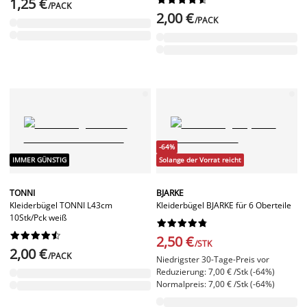
1,25 €
/PACK
2,00 €
/PACK
-64%
IMMER GÜNSTIG
Solange der Vorrat reicht
TONNI
BJARKE
Kleiderbügel TONNI L43cm
Kleiderbügel BJARKE für 6 Oberteile
10Stk/Pck weiß




















2,50 €
/STK
2,00 €
/PACK
Niedrigster 30-Tage-Preis vor
Reduzierung: 7,00 € /Stk (-64%)
Normalpreis: 7,00 € /Stk (-64%)