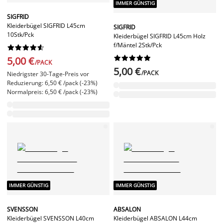
IMMER GÜNSTIG
SIGFRID
Kleiderbügel SIGFRID L45cm
SIGFRID
10Stk/Pck
Kleiderbügel SIGFRID L45cm Holz
f/Mäntel 2Stk/Pck




















5,00 €
/PACK
5,00 €
/PACK
Niedrigster 30-Tage-Preis vor
Reduzierung: 6,50 € /pack (-23%)
Normalpreis: 6,50 € /pack (-23%)
IMMER GÜNSTIG
IMMER GÜNSTIG
SVENSSON
ABSALON
Kleiderbügel SVENSSON L40cm
Kleiderbügel ABSALON L44cm