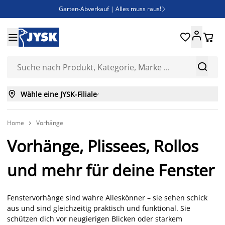
Garten-Abverkauf | Alles muss raus!

Deal Days | Spare bis zu 60%





Bist du Unternehmer? Entdecke JYSK-B2B

Esszimmerstuhl ADSLEV um nur 40€



Wähle eine JYSK-Filiale

Home
Vorhänge

Vorhänge, Plissees, Rollos
und mehr für deine Fenster
Fenstervorhänge sind wahre Alleskönner – sie sehen schick
aus und sind gleichzeitig praktisch und funktional. Sie
schützen dich vor neugierigen Blicken oder starkem