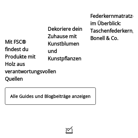
Ti
Federkernmatratze
M
im Überblick:
K
Dekoriere dein
Taschenfederkern,
u
Zuhause mit
Bonell & Co.
K
Mit FSC®
Kunstblumen
findest du
und
Produkte mit
Kunstpflanzen
Holz aus
verantwortungsvollen
Quellen
Alle Guides und Blogbeiträge anzeigen
