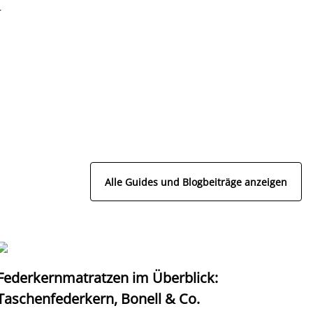
r
Alle Guides und Blogbeiträge anzeigen
Federkernmatratzen im Überblick:
T
Taschenfederkern, Bonell & Co.
K