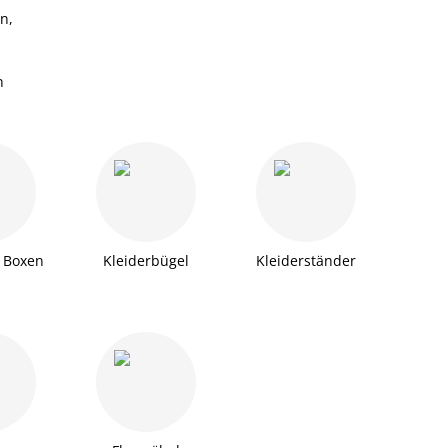
n,
n
 Boxen
Kleiderbügel
Kleiderständer