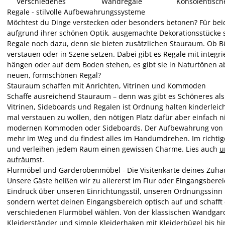
Verschiedenes
Wandregale
Konsolentisch
Regale - stilvolle Aufbewahrungssysteme
Möchtest du Dinge verstecken oder besonders betonen? Für beide
aufgrund ihrer schönen Optik, ausgemachte Dekorationsstücke s
Regale noch dazu, denn sie bieten zusätzlichen Stauraum. Ob 
verstauen oder in Szene setzen. Dabei gibt es Regale mit integr
hängen oder auf dem Boden stehen, es gibt sie in Naturtönen 
neuen, formschönen Regal?
Stauraum schaffen mit Anrichten, Vitrinen und Kommoden
Schaffe ausreichend Stauraum – denn was gibt es Schöneres a
Vitrinen, Sideboards und Regalen ist Ordnung halten kinderleic
mal verstauen zu wollen, den nötigen Platz dafür aber einfach 
modernen Kommoden oder Sideboards. Der Aufbewahrung von Sc
mehr im Weg und du findest alles im Handumdrehen. Im richt
und verleihen jedem Raum einen gewissen Charme. Lies auch
u
aufräumst
.
Flurmöbel und Garderobenmöbel - Die Visitenkarte deines Zuha
Unsere Gäste heißen wir zu allererst im Flur oder Eingangsbere
Eindruck über unseren Einrichtungsstil, unseren Ordnungssinn un
sondern wertet deinen Eingangsbereich optisch auf und schafft 
verschiedenen Flurmöbel wählen. Von der klassischen Wandgar
Kleiderständer und simple Kleiderhaken mit Kleiderbügel bis 