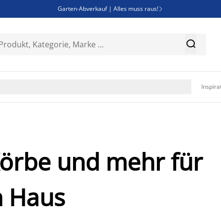
Garten-Abverkauf | Alles muss raus!

SALE | Spare bis zu 70%


Bist du Unternehmer? Entdecke JYSK-B2B

Esszimmerstuhl ADSLEV um nur 40€

Inspira
Körbe und mehr für
n Haus