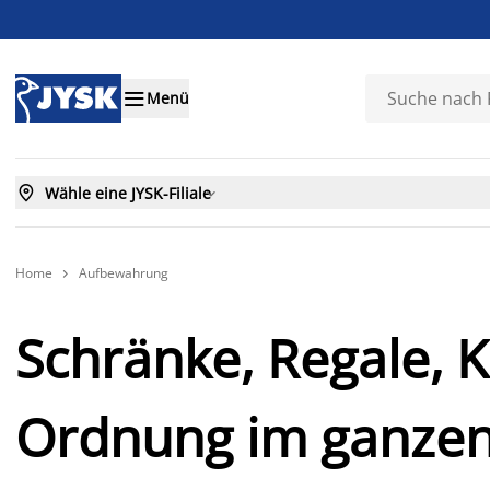

Menü

Wähle eine JYSK-Filiale

Home
Aufbewahrung

Schränke, Regale, 
Ordnung im ganze