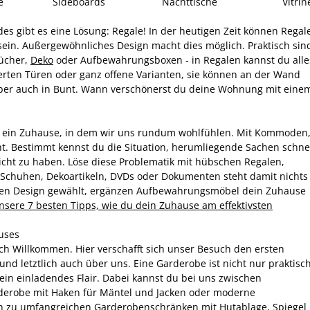
e
Sideboards
Nachttische
Vitrin
s gibt es eine Lösung: Regale! In der heutigen Zeit können Regal
ein. Außergewöhnliches Design macht dies möglich. Praktisch sin
Bücher,
Deko
oder Aufbewahrungsboxen - in Regalen kannst du alle
ierten Türen oder ganz offene Varianten, sie können an der Wand
aber auch in Bunt. Wann verschönerst du deine Wohnung mit eine
ls ein Zuhause, in dem wir uns rundum wohlfühlen. Mit Kommoden
ht. Bestimmt kennst du die Situation, herumliegende Sachen schne
nicht zu haben. Löse diese Problematik mit hübschen Regalen,
huhen, Dekoartikeln, DVDs oder Dokumenten steht damit nichts
igen Design gewählt, ergänzen Aufbewahrungsmöbel dein Zuhause
nsere 7 besten Tipps, wie du dein Zuhause am effektivsten
uses
ich Willkommen. Hier verschafft sich unser Besuch den ersten
d letztlich auch über uns. Eine Garderobe ist nicht nur praktisch
ein einladendes Flair. Dabei kannst du bei uns zwischen
derobe mit Haken für Mäntel und Jacken oder moderne
hin zu umfangreichen Garderobenschränken mit Hutablage, Spiegel