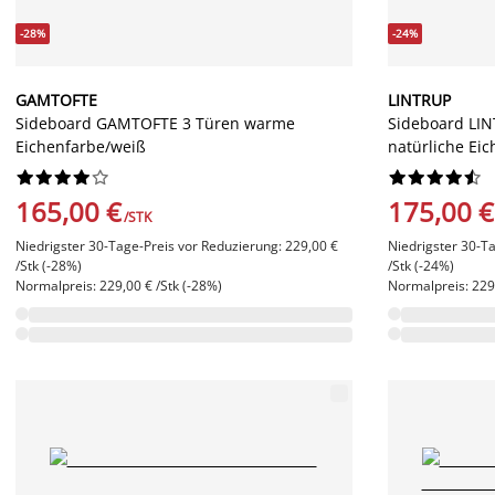
-28%
-24%
GAMTOFTE
LINTRUP
Sideboard GAMTOFTE 3 Türen warme
Sideboard LIN
Eichenfarbe/weiß
natürliche Ei




















165,00 €
175,00 €
/STK
Niedrigster 30-Tage-Preis vor Reduzierung: 229,00 €
Niedrigster 30-T
/Stk (-28%)
/Stk (-24%)
Normalpreis: 229,00 € /Stk (-28%)
Normalpreis: 229,