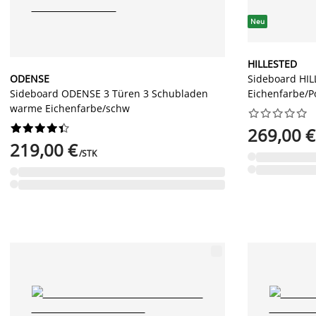
Neu
HILLESTED
ODENSE
Sideboard HI
Sideboard ODENSE 3 Türen 3 Schubladen
Eichenfarbe/P
warme Eichenfarbe/schw




















269,00 €
219,00 €
/STK