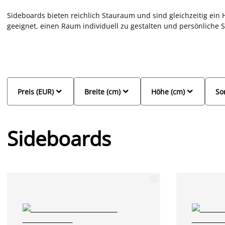
Sideboards bieten reichlich Stauraum und sind gleichzeitig ein 
geeignet, einen Raum individuell zu gestalten und persönliche 
weißes Sideboard, eines mit einem Fischgrätenmuster oder aus 
JYSK wirst du sicher fündig. Wir führen in unserem Sortiment ein
Modelle mit Türen, Schubladen oder Rollläden. Finde ein großart



Preis (EUR)
Breite (cm)
Höhe (cm)
So
Sideboards