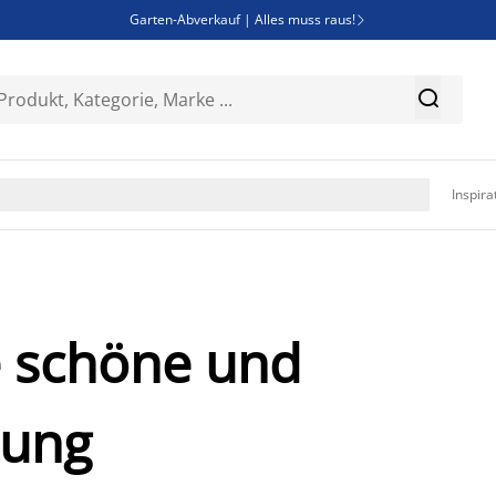
Garten-Abverkauf | Alles muss raus!

Deal Days | Spare bis zu 60%


Bist du Unternehmer? Entdecke JYSK-B2B

Esszimmerstuhl ADSLEV um nur 40€

Inspira
e schöne und
tung