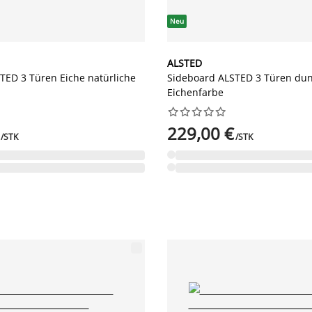
Neu
ALSTED
TED 3 Türen Eiche natürliche
Sideboard ALSTED 3 Türen dun
Eichenfarbe










229,00 €
/STK
/STK