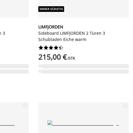
IMMER GÜNSTIG
LIMFJORDEN
n 3
Sideboard LIMFJORDEN 2 Türen 3
Schubladen Eiche warm










215,00 €
/STK