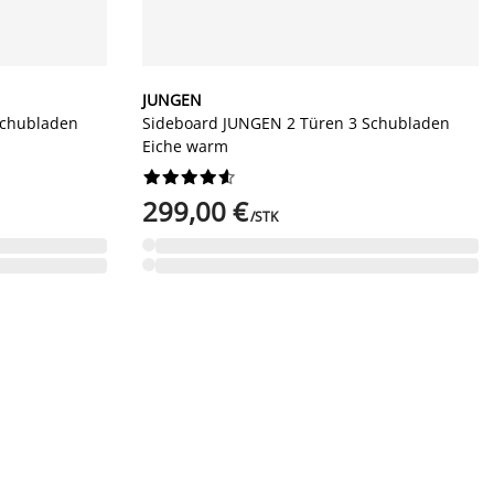
JUNGEN
Schubladen
Sideboard JUNGEN 2 Türen 3 Schubladen
Eiche warm










299,00 €
/STK