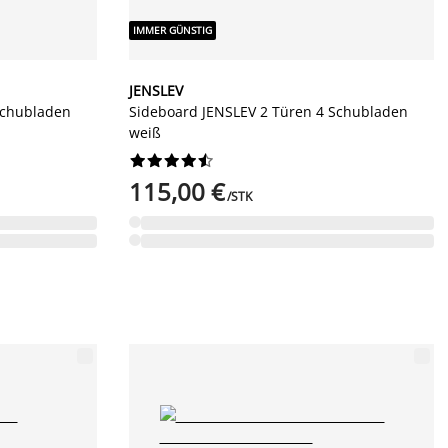
IMMER GÜNSTIG
JENSLEV
Schubladen
Sideboard JENSLEV 2 Türen 4 Schubladen
weiß










115,00 €
/STK