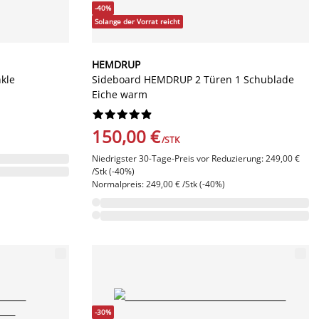
-40%
Solange der Vorrat reicht
HEMDRUP
kle
Sideboard HEMDRUP 2 Türen 1 Schublade
Eiche warm










150,00 €
/STK
Niedrigster 30-Tage-Preis vor Reduzierung: 249,00 €
/Stk (-40%)
Normalpreis: 249,00 € /Stk (-40%)
-30%