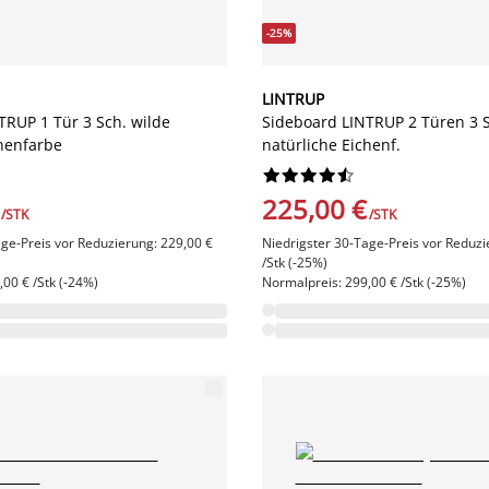
-25%
LINTRUP
TRUP 1 Tür 3 Sch. wilde
Sideboard LINTRUP 2 Türen 3 S
chenfarbe
natürliche Eichenf.










225,00 €
/STK
/STK
age-Preis vor Reduzierung: 229,00 €
Niedrigster 30-Tage-Preis vor Reduzi
/Stk (-25%)
00 € /Stk (-24%)
Normalpreis: 299,00 € /Stk (-25%)