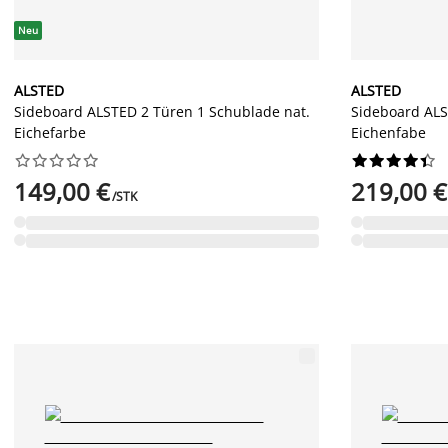
Neu
ALSTED
ALSTED
Sideboard ALSTED 2 Türen 1 Schublade nat.
Sideboard ALS
Eichefarbe
Eichenfabe




















149,00 €
219,00 €
/STK