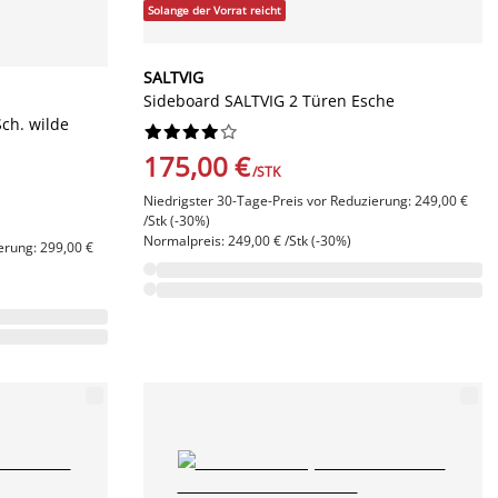
Solange der Vorrat reicht
SALTVIG
Sideboard SALTVIG 2 Türen Esche
ch. wilde










175,00 €
/STK
Niedrigster 30-Tage-Preis vor Reduzierung: 249,00 €
/Stk (-30%)
Normalpreis: 249,00 € /Stk (-30%)
erung: 299,00 €