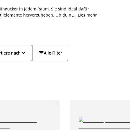
Hingucker in jedem Raum. Sie sind ideal dafür
Stilelemente hervorzuheben.
Ob du nun ein
...
Lies mehr
Holzarten wie Eiche oder Esche möchtest, bei
e Vielzahl von Sideboards, einschließlich
iges Angebot, das zu dir passt.


rtiere nach
Alle Filter