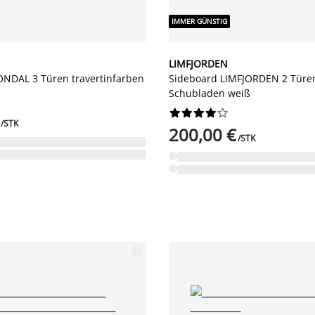
IMMER GÜNSTIG
LIMFJORDEN
NDAL 3 Türen travertinfarben
Sideboard LIMFJORDEN 2 Türe
Schubladen weiß










/STK
200,00 €
/STK