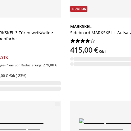
IN AKTION
MARKSKEL
RKSKEL 3 Türen weiß/wilde
Sideboard MARKSKEL + Aufsa
chenfarbe










415,00 €
/SET
/STK
age-Preis vor Reduzierung: 279,00 €
00 € /Stk (-23%)