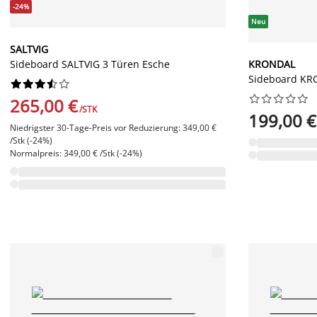
-24%
Neu
SALTVIG
Sideboard SALTVIG 3 Türen Esche
KRONDAL
Sideboard KRO




















265,00 €
/STK
199,00 €
Niedrigster 30-Tage-Preis vor Reduzierung: 349,00 €
/Stk (-24%)
Normalpreis: 349,00 € /Stk (-24%)