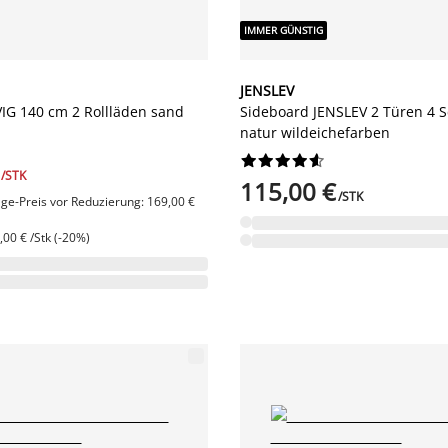
IMMER GÜNSTIG
JENSLEV
IG 140 cm 2 Rollläden sand
Sideboard JENSLEV 2 Türen 4 
natur wildeichefarben










/STK
115,00 €
/STK
age-Preis vor Reduzierung: 169,00 €
00 € /Stk (-20%)