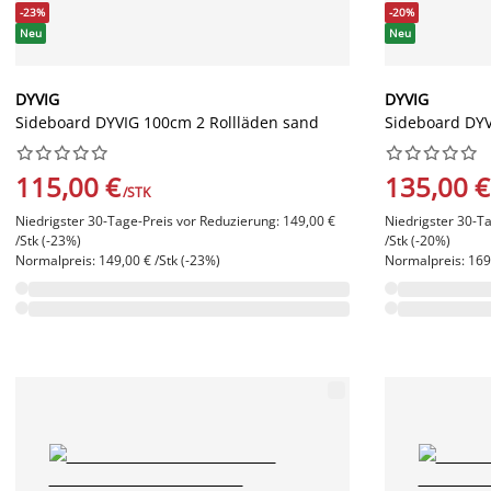
-23%
-20%
Neu
Neu
DYVIG
DYVIG
Sideboard DYVIG 100cm 2 Rollläden sand
Sideboard DYV




















115,00 €
135,00 €
/STK
Niedrigster 30-Tage-Preis vor Reduzierung: 149,00 €
Niedrigster 30-T
/Stk (-23%)
/Stk (-20%)
Normalpreis: 149,00 € /Stk (-23%)
Normalpreis: 169,