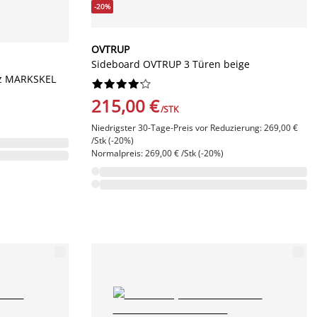
-20%
OVTRUP
Sideboard OVTRUP 3 Türen beige
tz MARKSKEL










215,00 €
/STK
Niedrigster 30-Tage-Preis vor Reduzierung: 269,00 €
/Stk (-20%)
Normalpreis: 269,00 € /Stk (-20%)