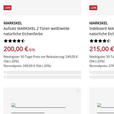
-20%
-23%
MARKSKEL
MARKSKEL
Aufsatz MARKSKEL 2 Türen weiß/wilde
Sideboard MA
natürliche Eichenfarbe
natürliche Ei




















200,00 €
215,00 €
/STK
Niedrigster 30-Tage-Preis vor Reduzierung: 249,00 €
Niedrigster 30-T
/Stk (-20%)
/Stk (-23%)
Normalpreis: 249,00 € /Stk (-20%)
Normalpreis: 279,