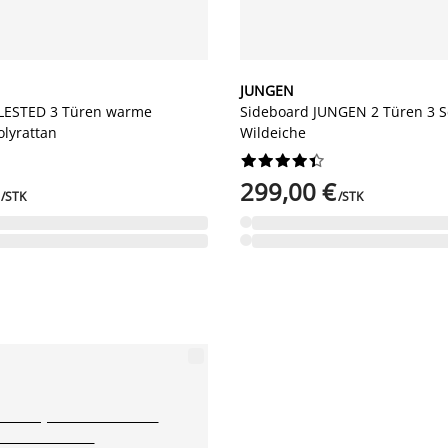
JUNGEN
LLESTED 3 Türen warme
Sideboard JUNGEN 2 Türen 3 
olyrattan
Wildeiche










299,00 €
/STK
/STK