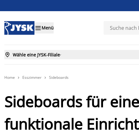

Menü

Wähle eine JYSK-Filiale

Home
Esszimmer
Sideboards


Sideboards für ein
funktionale Einrich