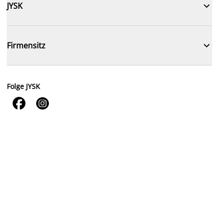

JYSK

Firmensitz
Folge JYSK

