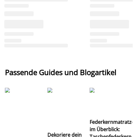
Passende Guides und Blogartikel
Ti
Federkernmatratze
M
im Überblick:
K
Dekoriere dein
Taschenfederkern,