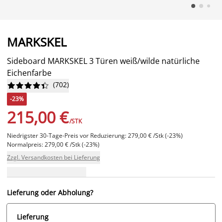
MARKSKEL
Sideboard MARKSKEL 3 Türen weiß/wilde natürliche
Eichenfarbe
(
702
)










-23%
215,00 €
/STK
Niedrigster 30-Tage-Preis vor Reduzierung: 279,00 € /Stk (-23%)
Normalpreis: 279,00 € /Stk (-23%)
Zzgl. Versandkosten bei Lieferung
Lieferung oder Abholung?
Lieferung