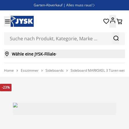
Garten-Abverkauf | Alles muss raus!

Deal Days | Spare bis zu 60%





Bist du Unternehmer? Entdecke JYSK-B2B

Esszimmerstuhl ADSLEV um nur 40€



Wähle eine JYSK-Filiale

Home
Esszimmer
Sideboards
Sideboard MARKSKEL 3 Türen weiß/wi



-23%