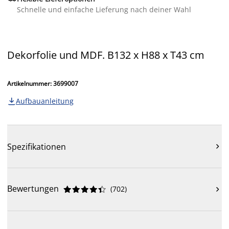
Schnelle und einfache Lieferung nach deiner Wahl
Dekorfolie und MDF. B132 x H88 x T43 cm
Artikelnummer: 3699007
Aufbauanleitung

Spezifikationen

Bewertungen
(
702
)










