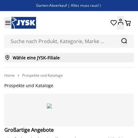
Garten-Abverkauf | Alles muss raus!

SALE | Spare bis zu 70%





Bist du Unternehmer? Entdecke JYSK-B2B

Esszimmerstuhl ADSLEV um nur 40€



Wähle eine JYSK-Filiale

Home
Prospekte und Kataloge

Prospekte und Kataloge
Großartige Angebote