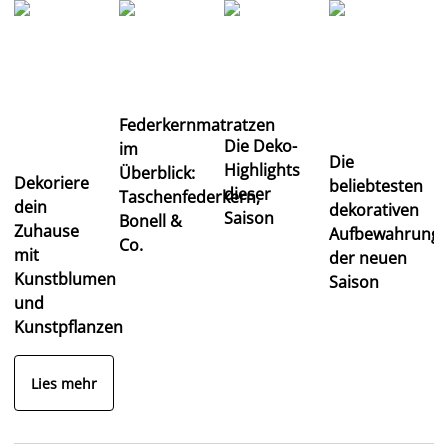
Federkernmatratzen
Die Deko-
im
Die
Highlights
Überblick:
Dekoriere
beliebtesten
dieser
Taschenfederkern,
dein
dekorativen
Saison
Bonell &
Zuhause
Aufbewahrungs
Co.
mit
der neuen
Kunstblumen
Saison
und
Kunstpflanzen
Lies mehr