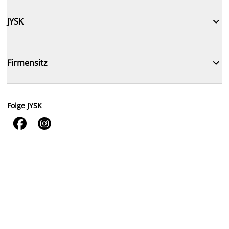

JYSK

Firmensitz
Folge JYSK

