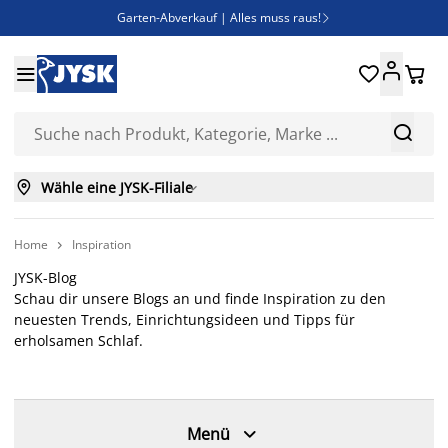
Garten-Abverkauf | Alles muss raus!

SALE | Spare bis zu 70%





Bist du Unternehmer? Entdecke JYSK-B2B

Esszimmerstuhl ADSLEV um nur 40€



Wähle eine JYSK-Filiale

Home
Inspiration

JYSK-Blog
Schau dir unsere Blogs an und finde Inspiration zu den
neuesten Trends, Einrichtungsideen und Tipps für
erholsamen Schlaf.

Menü