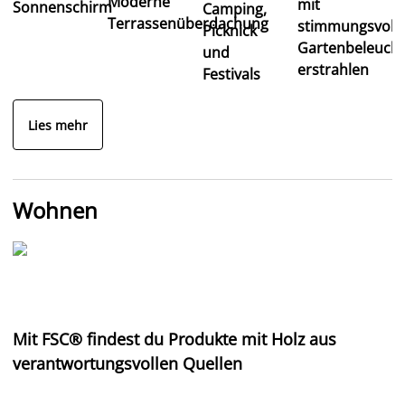
Moderne
mit
Sonnenschirm
Camping,
Terrassenüberdachung
stimmungsvolle
Picknick
Gartenbeleuch
und
erstrahlen
Festivals
Lies mehr
Wohnen
Mit FSC® findest du Produkte mit Holz aus
verantwortungsvollen Quellen