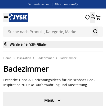
Garten-Abverkauf | Alles muss raus!

Deal Days | Spare bis zu 60%





Bist du Unternehmer? Entdecke JYSK-B2B

Esszimmerstuhl ADSLEV um nur 40€



Wähle eine JYSK-Filiale

Home
Inspiration
Badezimmer
Badezimmer



Badezimmer
Entdecke Tipps & Einrichtungsideen für ein schönes Bad -
Inspiration zu Deko, Aufbewahrung und Ausstattung.

Menü