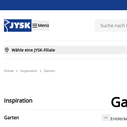

Menü

Wähle eine JYSK-Filiale

Home
Inspiration
Garten


Ga
Inspiration
Garten

Entdecke