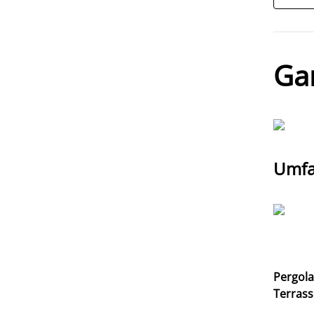
Ga
Umfa
Pergol
Terras