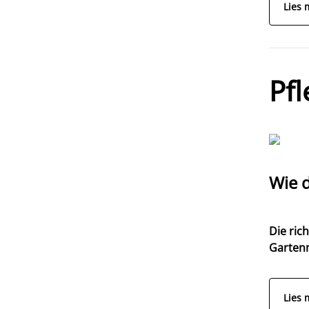
Lies 
Pfl
Wie 
Die rich
Garten
Lies 