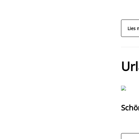
Lies 
Ur
Schö