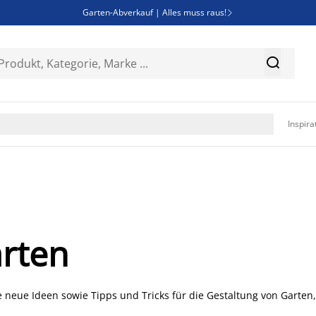
Garten-Abverkauf | Alles muss raus!

Deal Days | Spare bis zu 60%


Bist du Unternehmer? Entdecke JYSK-B2B

Esszimmerstuhl ADSLEV um nur 40€

Inspira
rten
 neue Ideen sowie Tipps und Tricks für die Gestaltung von Garten,