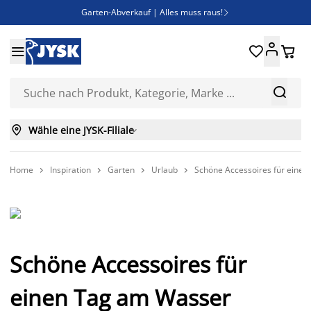
Garten-Abverkauf | Alles muss raus!

Deal Days | Spare bis zu 60%





Bist du Unternehmer? Entdecke JYSK-B2B

Esszimmerstuhl ADSLEV um nur 40€



Wähle eine JYSK-Filiale

Home
Inspiration
Garten
Urlaub
Schöne Accessoires für eine




Schöne Accessoires für
einen Tag am Wasser