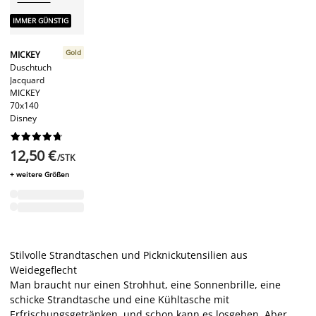
IMMER GÜNSTIG
Gold
MICKEY
Duschtuch
Jacquard
MICKEY
70x140
Disney










12,50 €
/STK
+ weitere Größen
Stilvolle Strandtaschen und Picknickutensilien aus
Weidegeflecht
Man braucht nur einen Strohhut, eine Sonnenbrille, eine
schicke Strandtasche und eine Kühltasche mit
Erfrischungsgetränken, und schon kann es losgehen. Aber