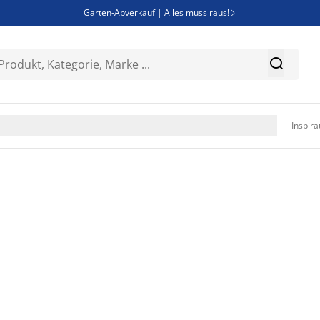
Garten-Abverkauf | Alles muss raus!

SALE | Spare bis zu 70%


Bist du Unternehmer? Entdecke JYSK-B2B

Esszimmerstuhl ADSLEV um nur 40€

Inspira