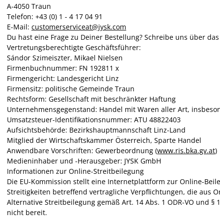
A-4050 Traun
Telefon: +43 (0) 1 - 4 17 04 91
E-Mail:
customerserviceat@jysk.com
Du hast eine Frage zu Deiner Bestellung? Schreibe uns über da
Vertretungsberechtigte Geschäftsführer:
Sándor Szimeiszter, Mikael Nielsen
Firmenbuchnummer: FN 192811 x
Firmengericht:
Landesgericht Linz
Firmensitz:
politische Gemeinde Traun
Rechtsform: Gesellschaft mit beschränkter Haftung
Unternehmensgegenstand: Handel mit Waren aller Art, insbeso
Umsatzsteuer-Identifikationsnummer: ATU 48822403
Aufsichtsbehörde: Bezirkshauptmannschaft Linz-Land
Mitglied der Wirtschaftskammer Österreich, Sparte Handel
Anwendbare Vorschriften: Gewerbeordnung (
www.ris.bka.gv.at
)
Medieninhaber und -Herausgeber: JYSK GmbH
Informationen zur Online-Streitbeilegung
Die EU-Kommission stellt eine Internetplattform zur Online-Beileg
Streitigkeiten betreffend vertragliche Verpflichtungen, die aus
Alternative Streitbeilegung gemäß Art. 14 Abs. 1 ODR-VO und § 1
nicht bereit.