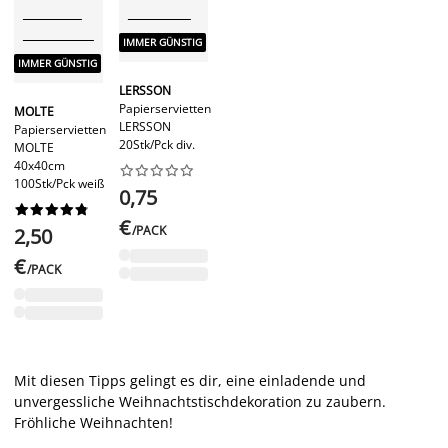
IMMER GÜNSTIG
IMMER GÜNSTIG
LERSSON
Papierservietten
MOLTE
LERSSON
Papierservietten
20Stk/Pck div.
MOLTE
40x40cm










100Stk/Pck weiß
0,75










€
/PACK
2,50
€
/PACK
Mit diesen Tipps gelingt es dir, eine einladende und
unvergessliche Weihnachtstischdekoration zu zaubern.
Fröhliche Weihnachten!