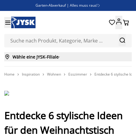
Garten-Abverkauf | Alles muss raus!

Deal Days | Spare bis zu 60%





Bist du Unternehmer? Entdecke JYSK-B2B

Esszimmerstuhl ADSLEV um nur 40€



Wähle eine JYSK-Filiale

Home
Inspiration
Wohnen
Esszimmer
Entdecke 6 stylische Ide




Entdecke 6 stylische Ideen
für den Weihnachtstisch