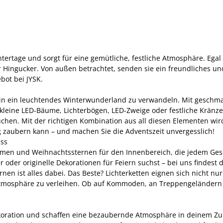
ntertage und sorgt für eine gemütliche, festliche Atmosphäre. Egal
r Hingucker. Von außen betrachtet, senden sie ein freundliches u
bot bei JYSK.
e in ein leuchtendes Winterwunderland zu verwandeln. Mit geschma
kleine LED-Bäume, Lichterbögen, LED-Zweige oder festliche Kränze
auchen. Mit der richtigen Kombination aus all diesen Elementen w
 zaubern kann – und machen Sie die Adventszeit unvergesslich!
ass
bäumen und Weihnachtssternen für den Innenbereich, die jedem Ge
oder originelle Dekorationen für Feiern suchst – bei uns findest d
n ist alles dabei. Das Beste? Lichterketten eignen sich nicht nur f
mosphäre zu verleihen. Ob auf Kommoden, an Treppengeländern ode
dekoration und schaffen eine bezaubernde Atmosphäre in deinem Z