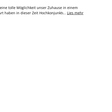
eine tolle Möglichkeit unser Zuhause in einem
Art haben in dieser Zeit Hochkonjunktur. Dabei ist
...
Lies mehr
t oder ohne Timerfunktion oder mit
en wir eine große Auswahl an Lichterketten für
Dekoration für deine Fenster im Wohnzimmer oder
ihnachtsstern, Weihnachtsbaum oder Leuchten
me? Entdecke unser Sortiment online oder