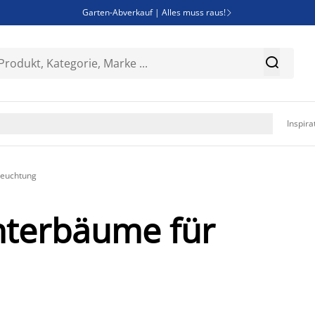
Garten-Abverkauf | Alles muss raus!

SALE | Spare bis zu 70%


Bist du Unternehmer? Entdecke JYSK-B2B

Esszimmerstuhl ADSLEV um nur 40€

Inspira
leuchtung
chterbäume für