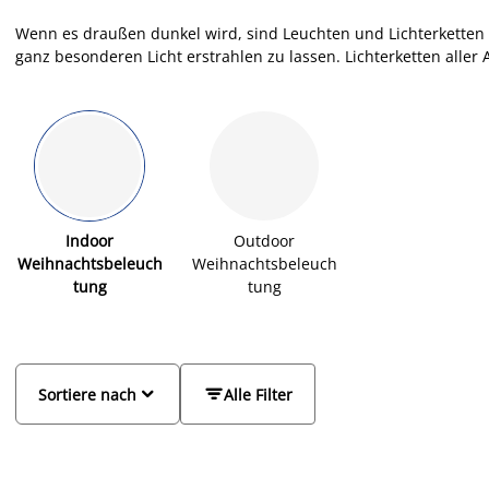
Wenn es draußen dunkel wird, sind Leuchten und Lichterketten 
ganz besonderen Licht erstrahlen zu lassen. Lichterketten aller 
Lichterkette nicht gleich Lichterkette. Ob batteriebetrieben, mi
energiesparenden LEDs ausgestattet - in unserem Sortiment hab
deine Bedürfnisse. Du bist auf der Suche nach der passenden 
in der Küche? Wie wäre es dann mit einem Sternenvorhang, We
mit weihnachtlichen Motiven wie Sterne, Engel oder Tannenbäu
besuche uns in einer unserer zahlreichen Filialen.
Indoor
Outdoor
Weihnachtsbeleuch
Weihnachtsbeleuch
tung
tung


Sortiere nach
Alle Filter