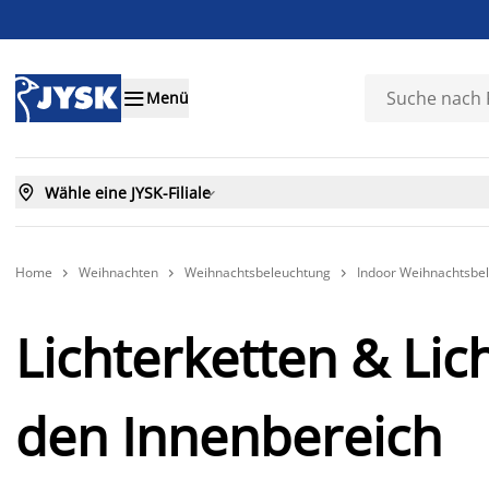

Menü

Wähle eine JYSK-Filiale

Home
Weihnachten
Weihnachtsbeleuchtung
Indoor Weihnachtsbe



Lichterketten & Li
den Innenbereich