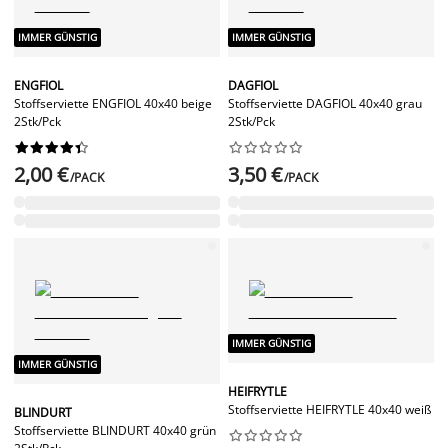
IMMER GÜNSTIG
IMMER GÜNSTIG
ENGFIOL
DAGFIOL
Stoffserviette ENGFIOL 40x40 beige
Stoffserviette DAGFIOL 40x40 grau
2Stk/Pck
2Stk/Pck




















2,00 €
3,50 €
/PACK
/PACK
IMMER GÜNSTIG
IMMER GÜNSTIG
HEIFRYTLE
Stoffserviette HEIFRYTLE 40x40 weiß
BLINDURT
Stoffserviette BLINDURT 40x40 grün









