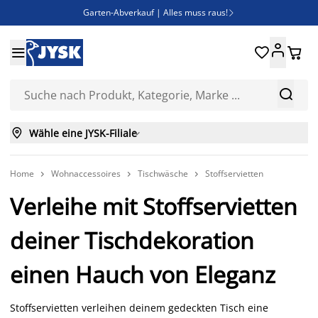
Garten-Abverkauf | Alles muss raus!

Deal Days | Spare bis zu 60%





Bist du Unternehmer? Entdecke JYSK-B2B

Esszimmerstuhl ADSLEV um nur 40€



Wähle eine JYSK-Filiale

Home
Wohnaccessoires
Tischwäsche
Stoffservietten



Verleihe mit Stoffservietten
deiner Tischdekoration
einen Hauch von Eleganz
Stoffservietten verleihen deinem gedeckten Tisch eine