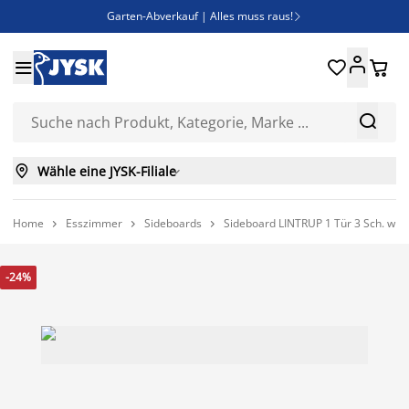
Garten-Abverkauf | Alles muss raus!

Deal Days | Spare bis zu 60%





Bist du Unternehmer? Entdecke JYSK-B2B

Esszimmerstuhl ADSLEV um nur 40€



Wähle eine JYSK-Filiale

Home
Esszimmer
Sideboards
Sideboard LINTRUP 1 Tür 3 Sch. wild



-24%