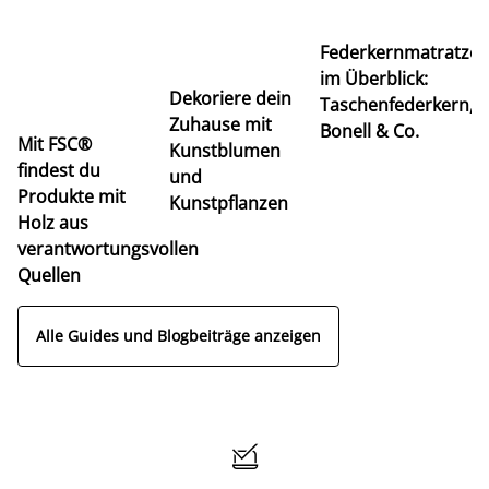
Ti
Federkernmatratze
M
im Überblick:
K
Dekoriere dein
Taschenfederkern,
u
Zuhause mit
Bonell & Co.
K
Mit FSC®
Kunstblumen
findest du
und
Produkte mit
Kunstpflanzen
Holz aus
verantwortungsvollen
Quellen
Alle Guides und Blogbeiträge anzeigen
