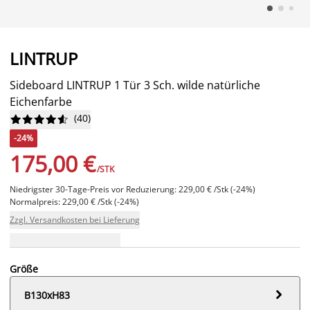
LINTRUP
Sideboard LINTRUP 1 Tür 3 Sch. wilde natürliche
Eichenfarbe
(
40
)










-24%
175,00 €
/STK
Niedrigster 30-Tage-Preis vor Reduzierung: 229,00 € /Stk (-24%)
Normalpreis: 229,00 € /Stk (-24%)
Zzgl. Versandkosten bei Lieferung
Größe

B130xH83