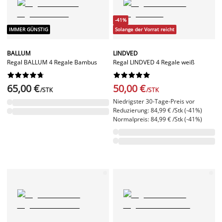
-41%
IMMER GÜNSTIG
Solange der Vorrat reicht
BALLUM
LINDVED
Regal BALLUM 4 Regale Bambus
Regal LINDVED 4 Regale weiß




















65,00 €
50,00 €
/STK
/STK
Niedrigster 30-Tage-Preis vor
Reduzierung: 84,99 € /Stk (-41%)
Normalpreis: 84,99 € /Stk (-41%)