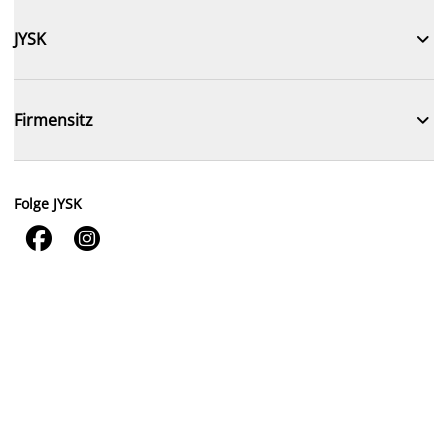

JYSK

Firmensitz
Folge JYSK

