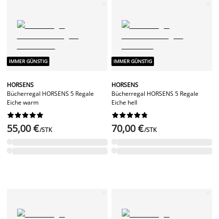
IMMER GÜNSTIG
IMMER GÜNSTIG
HORSENS
HORSENS
Bücherregal HORSENS 5 Regale
Bücherregal HORSENS 5 Regale
Eiche warm
Eiche hell




















55,00 €
70,00 €
/STK
/STK