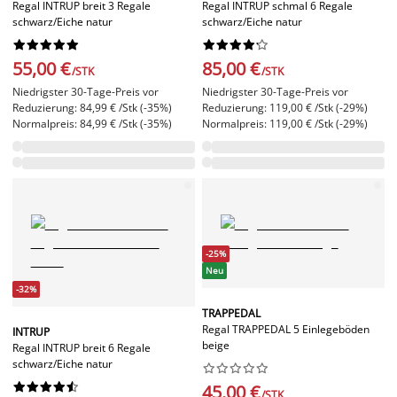
Regal INTRUP breit 3 Regale
Regal INTRUP schmal 6 Regale
schwarz/Eiche natur
schwarz/Eiche natur




















55,00 €
85,00 €
/STK
/STK
Niedrigster 30-Tage-Preis vor
Niedrigster 30-Tage-Preis vor
Reduzierung: 84,99 € /Stk (-35%)
Reduzierung: 119,00 € /Stk (-29%)
Normalpreis: 84,99 € /Stk (-35%)
Normalpreis: 119,00 € /Stk (-29%)
-25%
Neu
-32%
TRAPPEDAL
Regal TRAPPEDAL 5 Einlegeböden
INTRUP
beige
Regal INTRUP breit 6 Regale
schwarz/Eiche natur




















45,00 €
/STK