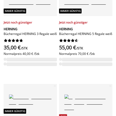
IMMER GÜNSTIG
IMMER GÜNSTIG
Jetzt noch günstiger
Jetzt noch günstiger
HERNING
HERNING
Bücherregal HERNING 3 Regale weiß
Bücherregal HERNING 5 Regale weiß




















35,00 €
55,00 €
/STK
/STK
Normalpreis
40,00 € /Stk
Normalpreis
70,00 € /Stk
IMMER GÜNSTIG