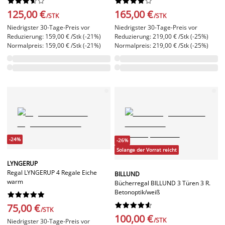




















125,00 €
165,00 €
/STK
/STK
Niedrigster 30-Tage-Preis vor
Niedrigster 30-Tage-Preis vor
Reduzierung: 159,00 € /Stk (-21%)
Reduzierung: 219,00 € /Stk (-25%)
Normalpreis: 159,00 € /Stk (-21%)
Normalpreis: 219,00 € /Stk (-25%)
-24%
-26%
Solange der Vorrat reicht
LYNGERUP
Regal LYNGERUP 4 Regale Eiche
BILLUND
warm
Bücherregal BILLUND 3 Türen 3 R.
Betonoptik/weiß




















75,00 €
/STK
100,00 €
/STK
Niedrigster 30-Tage-Preis vor