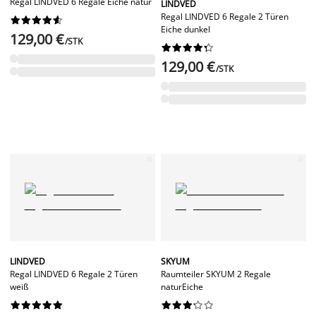
Regal LINDVED 6 Regale Eiche natur
LINDVED
Regal LINDVED 6 Regale 2 Türen










Eiche dunkel
129,00 €
/STK










129,00 €
/STK
LINDVED
SKYUM
Regal LINDVED 6 Regale 2 Türen
Raumteiler SKYUM 2 Regale
weiß
naturEiche



















