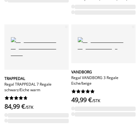
VANDBORG
Regal VANDBORG 3 Regale
TRAPPEDAL
Eiche/beige
Regal TRAPPEDAL 7 Regale
schwarz/Eiche warm




















49,99 €
/STK
84,99 €
/STK