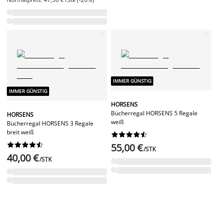
IMMER GÜNSTIG
IMMER GÜNSTIG
HORSENS
Bücherregal HORSENS 5 Regale
HORSENS
weiß
Bücherregal HORSENS 3 Regale
breit weiß




















55,00 €
/STK
40,00 €
/STK