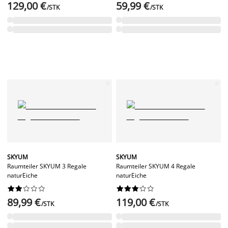
129,00 €
59,99 €
/STK
/STK
SKYUM
SKYUM
Raumteiler SKYUM 3 Regale
Raumteiler SKYUM 4 Regale
naturEiche
naturEiche




















89,99 €
119,00 €
/STK
/STK