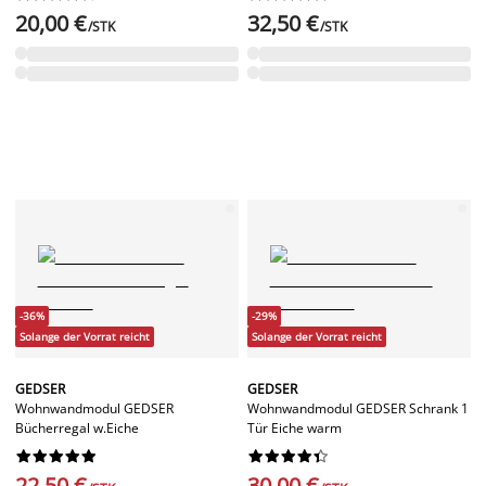
20,00 €
32,50 €
/STK
/STK
-36%
-29%
Solange der Vorrat reicht
Solange der Vorrat reicht
GEDSER
GEDSER
Wohnwandmodul GEDSER
Wohnwandmodul GEDSER Schrank 1
Bücherregal w.Eiche
Tür Eiche warm




















22,50 €
30,00 €