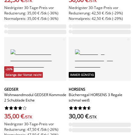
/STK
/STK
Niedrigster 30-Tage-Preis vor
Niedrigster 30-Tage-Preis vor
Reduzierung: 35,00 € /Stk (-36%)
Reduzierung: 42,50 € /Stk (-29%)
Normalpreis: 35,00 € /Stk (-36%)
Normalpreis: 42,50 € /Stk (-29%)
-26%
Solange der Vorrat reicht
IMMER GÜNSTIG
GEDSER
HORSENS
Wohnwandmodul GEDSER Kommode
Bücherregal HORSENS 3 Regale
2 Schublade Eiche
schmal weiß




















35,00 €
30,00 €
/STK
/STK
Niedrigster 30-Tage-Preis vor
Reduzierung: 47,50 € /Stk (-26%)
Normalpreis: 47,50 € /Stk (-26%)