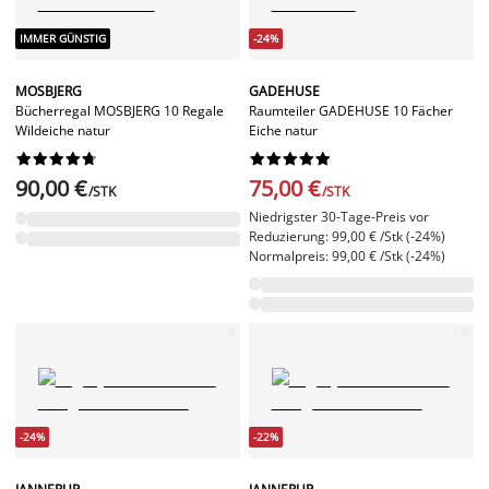
IMMER GÜNSTIG
-24%
MOSBJERG
GADEHUSE
Bücherregal MOSBJERG 10 Regale
Raumteiler GADEHUSE 10 Fächer
Wildeiche natur
Eiche natur




















90,00 €
75,00 €
/STK
/STK
Niedrigster 30-Tage-Preis vor
Reduzierung: 99,00 € /Stk (-24%)
Normalpreis: 99,00 € /Stk (-24%)
-24%
-22%