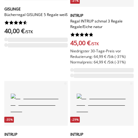
-31%
GISLINGE
Bücherregal GISLINGE 5 Regale weiß
INTRUP
Regal INTRUP schmal 3 Regale










Regale/Eiche natur
40,00 €
/STK










45,00 €
/STK
Niedrigster 30-Tage-Preis vor
Reduzierung: 64,99 € /Stk (-31%)
Normalpreis: 64,99 € /Stk (-31%)
-35%
-29%
INTRUP
INTRUP