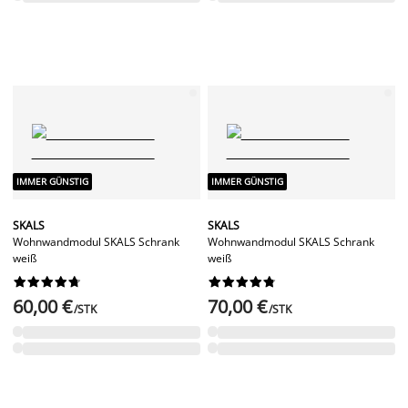
IMMER GÜNSTIG
IMMER GÜNSTIG
SKALS
SKALS
Wohnwandmodul SKALS Schrank
Wohnwandmodul SKALS Schrank
weiß
weiß




















60,00 €
70,00 €
/STK
/STK