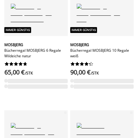
IMMER GÜNSTIG
IMMER GÜNSTIG
MOSBJERG
MOSBJERG
Bücherregal MOSBJERG 6 Regale
Bücherregal MOSBJERG 10 Regale
Wildeiche natur
weiß




















65,00 €
90,00 €
/STK
/STK