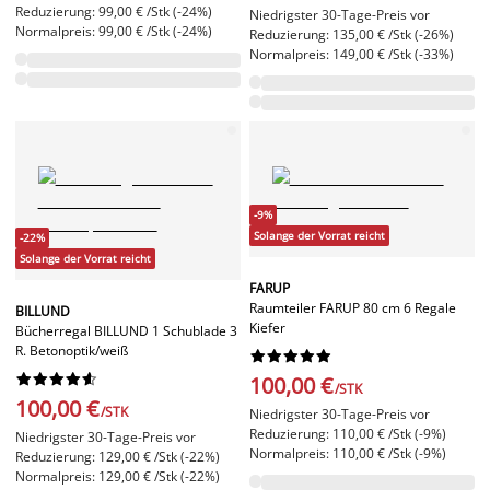
Reduzierung: 99,00 € /Stk (-24%)
Niedrigster 30-Tage-Preis vor
Normalpreis: 99,00 € /Stk (-24%)
Reduzierung: 135,00 € /Stk (-26%)
Normalpreis: 149,00 € /Stk (-33%)
-9%
Solange der Vorrat reicht
-22%
Solange der Vorrat reicht
FARUP
Raumteiler FARUP 80 cm 6 Regale
BILLUND
Kiefer
Bücherregal BILLUND 1 Schublade 3
R. Betonoptik/weiß




















100,00 €
/STK
100,00 €
/STK
Niedrigster 30-Tage-Preis vor
Reduzierung: 110,00 € /Stk (-9%)
Niedrigster 30-Tage-Preis vor
Normalpreis: 110,00 € /Stk (-9%)
Reduzierung: 129,00 € /Stk (-22%)
Normalpreis: 129,00 € /Stk (-22%)