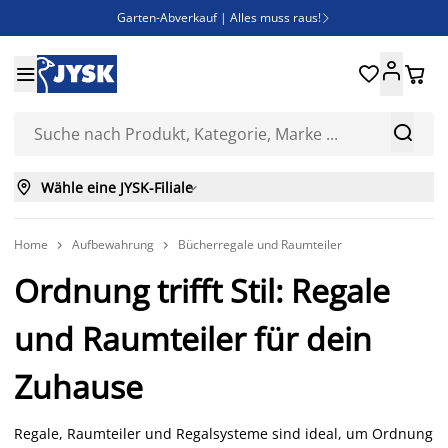
Garten-Abverkauf | Alles muss raus!

Deal Days | Spare bis zu 60%





Bist du Unternehmer? Entdecke JYSK-B2B

Esszimmerstuhl ADSLEV um nur 40€



Wähle eine JYSK-Filiale

Home
Aufbewahrung
Bücherregale und Raumteiler


Ordnung trifft Stil: Regale
und Raumteiler für dein
Zuhause
Regale, Raumteiler und Regalsysteme sind ideal, um Ordnung