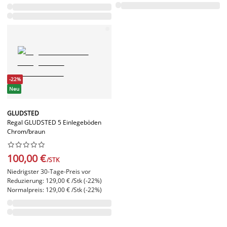
-22%
Neu
GLUDSTED
Regal GLUDSTED 5 Einlegeböden
Chrom/braun










100,00 €
/STK
Niedrigster 30-Tage-Preis vor
Reduzierung: 129,00 € /Stk (-22%)
Normalpreis: 129,00 € /Stk (-22%)