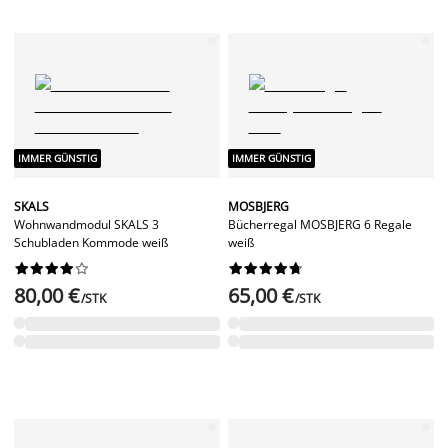
IMMER GÜNSTIG
IMMER GÜNSTIG
SKALS
MOSBJERG
Wohnwandmodul SKALS 3
Bücherregal MOSBJERG 6 Regale
Schubladen Kommode weiß
weiß




















80,00 €
65,00 €
/STK
/STK