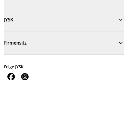

JYSK

Firmensitz
Folge JYSK

