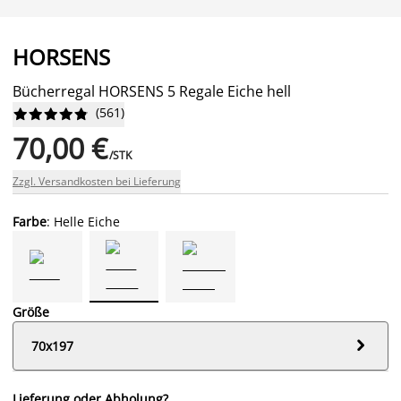
HORSENS
Bücherregal HORSENS 5 Regale Eiche hell
(
561
)










70,00 €
/STK
Zzgl. Versandkosten bei Lieferung
Farbe
: Helle Eiche
Größe

70x197
Lieferung oder Abholung?