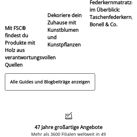
Federkernmatratze
M
im Überblick:
K
Dekoriere dein
Taschenfederkern,
u
Zuhause mit
Bonell & Co.
K
Mit FSC®
Kunstblumen
findest du
und
Produkte mit
Kunstpflanzen
Holz aus
verantwortungsvollen
Quellen
Alle Guides und Blogbeiträge anzeigen

47 Jahre großartige Angebote
Mehr als 3600 Filialen weltweit in 49