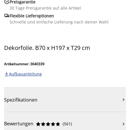

Preisgarantie
30 Tage Preisgarantie auf alle Artikel

Flexible Lieferoptionen
Schnelle und einfache Lieferung nach deiner Wahl
Dekorfolie. B70 x H197 x T29 cm
Artikelnummer: 3640339
Aufbauanleitung

Spezifikationen

Bewertungen
(
561
)










