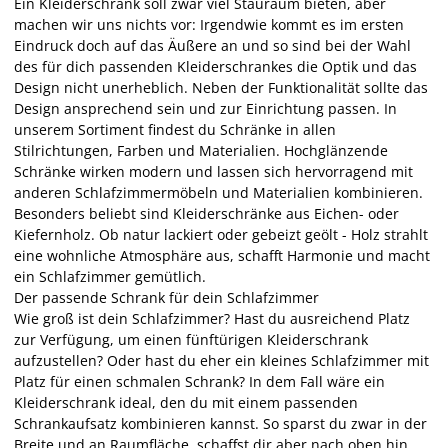
Ein Kleiderschrank soll zwar viel Stauraum bieten, aber
machen wir uns nichts vor: Irgendwie kommt es im ersten
Eindruck doch auf das Äußere an und so sind bei der Wahl
des für dich passenden Kleiderschrankes die Optik und das
Design nicht unerheblich. Neben der Funktionalität sollte das
Design ansprechend sein und zur Einrichtung passen. In
unserem Sortiment findest du Schränke in allen
Stilrichtungen, Farben und Materialien. Hochglänzende
Schränke wirken modern und lassen sich hervorragend mit
anderen Schlafzimmermöbeln und Materialien kombinieren.
Besonders beliebt sind Kleiderschränke aus Eichen- oder
Kiefernholz. Ob natur lackiert oder gebeizt geölt - Holz strahlt
eine wohnliche Atmosphäre aus, schafft Harmonie und macht
ein Schlafzimmer gemütlich.
Der passende Schrank für dein Schlafzimmer
Wie groß ist dein Schlafzimmer? Hast du ausreichend Platz
zur Verfügung, um einen fünftürigen Kleiderschrank
aufzustellen? Oder hast du eher ein kleines Schlafzimmer mit
Platz für einen schmalen Schrank? In dem Fall wäre ein
Kleiderschrank ideal, den du mit einem passenden
Schrankaufsatz kombinieren kannst. So sparst du zwar in der
Breite und an Raumfläche, schaffst dir aber nach oben hin