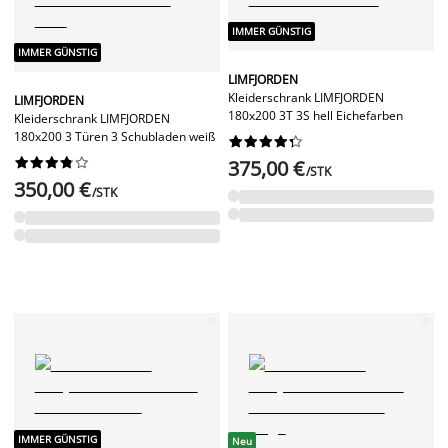
IMMER GÜNSTIG
IMMER GÜNSTIG
LIMFJORDEN
Kleiderschrank LIMFJORDEN
LIMFJORDEN
180x200 3T 3S hell Eichefarben
Kleiderschrank LIMFJORDEN
180x200 3 Türen 3 Schubladen weiß




















375,00 €
/STK
350,00 €
/STK
IMMER GÜNSTIG
Neu