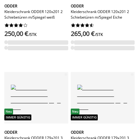
ODDER
ODDER
Kleiderschrank ODDER 120x201 2
Kleiderschrank ODDER 120x201 2
Schiebetüren m/Spiegel weiß
Schiebetüren m/Spiegel Eiche




















250,00 €
265,00 €
/STK
/STK
Neu
Neu
IMMER GÜNSTIG
IMMER GÜNSTIG
ODDER
ODDER
Kleiderschrank ODDER 179x201 3
Kleiderschrank ODDER 179x201 3