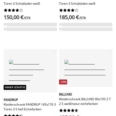
Türen 3 Schubladen weiß
Türen 3 Schubladen weiß




















150,00 €
185,00 €
/STK
/STK
-29%
IMMER GÜNSTIG
BILLUND
Kleiderschrank BILLUND 80x193 2 T
FANDRUP
2 S weiß/natur eichefarben
Kleiderschrank FANDRUP 145x176 3
Türen 3 S hell Eichefarben



















