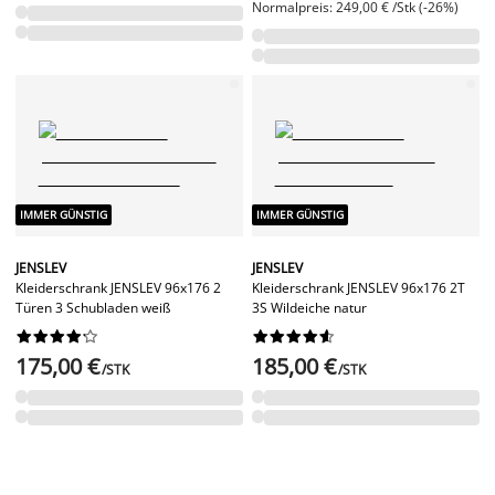
Normalpreis: 249,00 € /Stk (-26%)
IMMER GÜNSTIG
IMMER GÜNSTIG
JENSLEV
JENSLEV
Kleiderschrank JENSLEV 96x176 2
Kleiderschrank JENSLEV 96x176 2T
Türen 3 Schubladen weiß
3S Wildeiche natur




















175,00 €
185,00 €
/STK
/STK