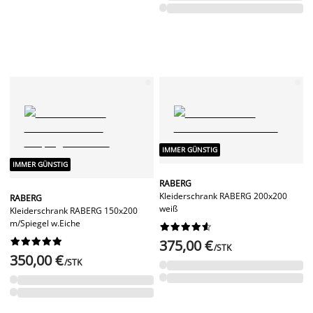
IMMER GÜNSTIG
IMMER GÜNSTIG
RABERG
Kleiderschrank RABERG 200x200
RABERG
weiß
Kleiderschrank RABERG 150x200
m/Spiegel w.Eiche




















375,00 €
/STK
350,00 €
/STK