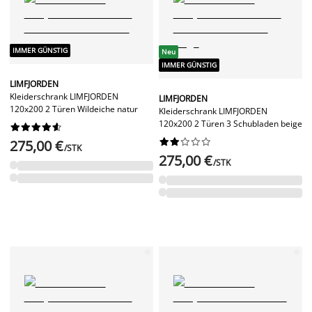
IMMER GÜNSTIG
Neu
IMMER GÜNSTIG
LIMFJORDEN
Kleiderschrank LIMFJORDEN
LIMFJORDEN
120x200 2 Türen Wildeiche natur
Kleiderschrank LIMFJORDEN
120x200 2 Türen 3 Schubladen beige




















275,00 €
/STK
275,00 €
/STK