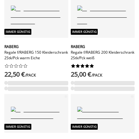
IMMER GÜNSTIG
IMMER GÜNSTIG
RABERG
RABERG
Regale f/RABERG 150 Kleiderschrank
Regale f/RABERG 200 Kleiderschrank
2Stk/Pck warm Eiche
2Stk/Pck weiß




















22,50 €
25,00 €
/PACK
/PACK
IMMER GÜNSTIG
IMMER GÜNSTIG