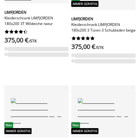
IMMER GÜNSTIG
LIMFJORDEN
Kleiderschrank LIMFJORDEN
LIMFJORDEN
180x200 3T Wildeiche natur
Kleiderschrank LIMFJORDEN
180x200 3 Türen 3 Schubladen beige




















375,00 €
/STK
375,00 €
/STK
Neu
Neu
IMMER GÜNSTIG
IMMER GÜNSTIG