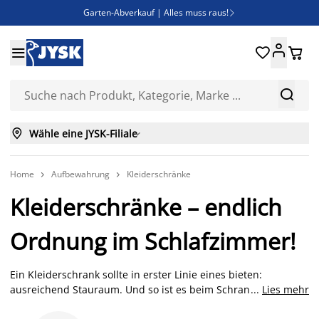
Garten-Abverkauf | Alles muss raus!

Deal Days | Spare bis zu 60%





Bist du Unternehmer? Entdecke JYSK-B2B

Esszimmerstuhl ADSLEV um nur 40€



Wähle eine JYSK-Filiale

Home
Aufbewahrung
Kleiderschränke


Kleiderschränke – endlich
Ordnung im Schlafzimmer!
Ein Kleiderschrank sollte in erster Linie eines bieten:
ausreichend Stauraum. Und so ist es beim Schrank quasi wie
...
Lies mehr
beim Menschen: Die inneren Werte zählen! Eine ordentliche