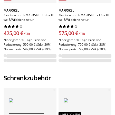
MARKSKEL
MARKSKEL
Kleiderschrank MARKSKEL 162x210
Kleiderschrank MARKSKEL 212x210
weiß/Wildeiche natur
weiß/Wildeiche natur




















425,00 €
575,00 €
/STK
/STK
Niedrigster 30-Tage-Preis vor
Niedrigster 30-Tage-Preis vor
Reduzierung: 599,00 € /Stk (-29%)
Reduzierung: 799,00 € /Stk (-28%)
Normalpreis: 599,00 € /Stk (-29%)
Normalpreis: 799,00 € /Stk (-28%)
Schrankzubehör
IMMER GÜNSTIG