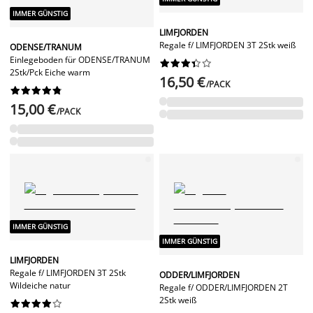
IMMER GÜNSTIG
LIMFJORDEN
Regale f/ LIMFJORDEN 3T 2Stk weiß
ODENSE/TRANUM
Einlegeboden für ODENSE/TRANUM










2Stk/Pck Eiche warm
16,50 €
/PACK










15,00 €
/PACK
IMMER GÜNSTIG
IMMER GÜNSTIG
LIMFJORDEN
Regale f/ LIMFJORDEN 3T 2Stk
ODDER/LIMFJORDEN
Wildeiche natur
Regale f/ ODDER/LIMFJORDEN 2T
2Stk weiß









