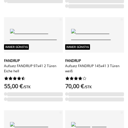
IMMER GÜNSTIG
IMMER GÜNSTIG
FANDRUP
FANDRUP
Aufsatz FANDRUP 97x41 2 Türen
Aufsatz FANDRUP 145x41 3 Türen
Eiche hell
weiß




















55,00 €
70,00 €
/STK
/STK