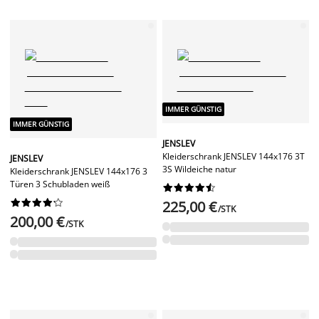
IMMER GÜNSTIG
IMMER GÜNSTIG
JENSLEV
Kleiderschrank JENSLEV 144x176 3T
JENSLEV
3S Wildeiche natur
Kleiderschrank JENSLEV 144x176 3
Türen 3 Schubladen weiß




















225,00 €
/STK
200,00 €
/STK