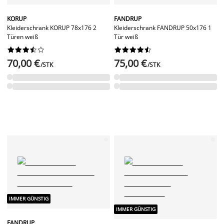
KORUP
FANDRUP
Kleiderschrank KORUP 78x176 2
Kleiderschrank FANDRUP 50x176 1
Türen weiß
Tür weiß




















70,00 €
75,00 €
/STK
/STK
IMMER GÜNSTIG
IMMER GÜNSTIG
FANDRUP