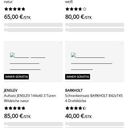
natur
weiß




















65,00 €
80,00 €
/STK
/STK
IMMER GÜNSTIG
IMMER GÜNSTIG
JENSLEV
BARKHOLT
Aufsatz JENSLEV 144x40 3 Türen
Schrankeinsatz BARKHOLT B42xT45
Wildeiche natur
4 Drahtkörbe




















85,00 €
40,00 €
/STK
/STK