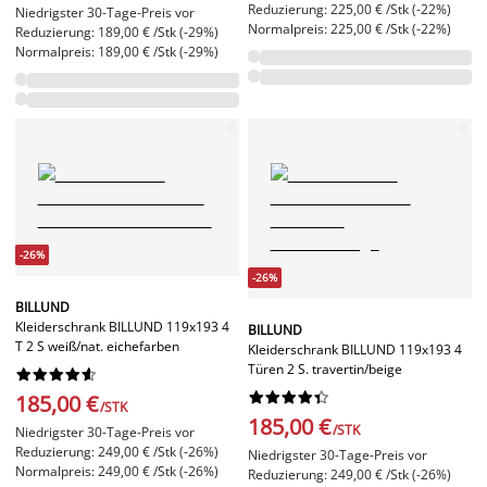
Reduzierung: 225,00 € /Stk (-22%)
Niedrigster 30-Tage-Preis vor
Normalpreis: 225,00 € /Stk (-22%)
Reduzierung: 189,00 € /Stk (-29%)
Normalpreis: 189,00 € /Stk (-29%)
-26%
-26%
BILLUND
Kleiderschrank BILLUND 119x193 4
BILLUND
T 2 S weiß/nat. eichefarben
Kleiderschrank BILLUND 119x193 4
Türen 2 S. travertin/beige




















185,00 €
/STK
185,00 €
/STK
Niedrigster 30-Tage-Preis vor
Reduzierung: 249,00 € /Stk (-26%)
Niedrigster 30-Tage-Preis vor
Normalpreis: 249,00 € /Stk (-26%)
Reduzierung: 249,00 € /Stk (-26%)