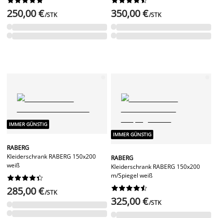
250,00 €
350,00 €
/STK
/STK
IMMER GÜNSTIG
IMMER GÜNSTIG
RABERG
Kleiderschrank RABERG 150x200
RABERG
weiß
Kleiderschrank RABERG 150x200
m/Spiegel weiß




















285,00 €
/STK
325,00 €
/STK