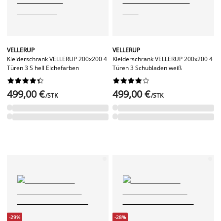
VELLERUP
VELLERUP
Kleiderschrank VELLERUP 200x200 4
Kleiderschrank VELLERUP 200x200 4
Türen 3 S hell Eichefarben
Türen 3 Schubladen weiß




















499,00 €
499,00 €
/STK
/STK
-29%
-28%