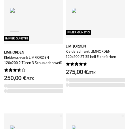
IMMER GÜNSTIG
IMMER GÜNSTIG
LIMFJORDEN
Kleiderschrank LIMFJORDEN
LIMFJORDEN
120x200 2T 3S hell Eichefarben
Kleiderschrank LIMFJORDEN
120x200 2 Türen 3 Schubladen weiß




















275,00 €
/STK
250,00 €
/STK