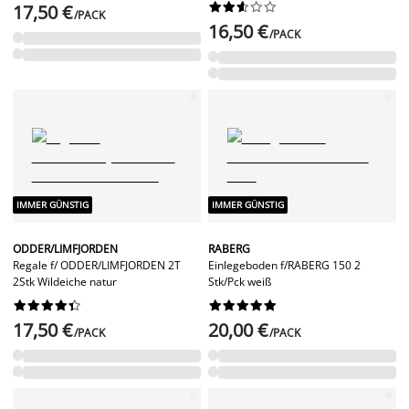










17,50 €
/PACK
16,50 €
/PACK
IMMER GÜNSTIG
IMMER GÜNSTIG
ODDER/LIMFJORDEN
RABERG
Regale f/ ODDER/LIMFJORDEN 2T
Einlegeboden f/RABERG 150 2
2Stk Wildeiche natur
Stk/Pck weiß




















17,50 €
20,00 €
/PACK
/PACK