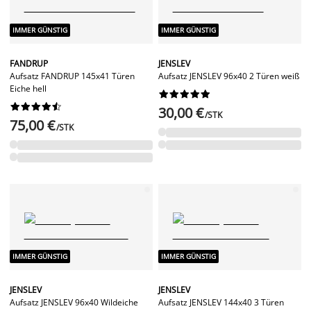
IMMER GÜNSTIG
IMMER GÜNSTIG
FANDRUP
JENSLEV
Aufsatz FANDRUP 145x41 Türen
Aufsatz JENSLEV 96x40 2 Türen weiß
Eiche hell




















30,00 €
/STK
75,00 €
/STK
IMMER GÜNSTIG
IMMER GÜNSTIG
JENSLEV
JENSLEV
Aufsatz JENSLEV 96x40 Wildeiche
Aufsatz JENSLEV 144x40 3 Türen