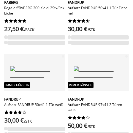
RABERG
FANDRUP
Regale f/RABERG 200 Kleid. 2Stk/Pck
Aufsatz FANDRUP 50x41 1 Tür Eiche
Eiche
hell




















27,50 €
30,00 €
/PACK
/STK
IMMER GÜNSTIG
IMMER GÜNSTIG
FANDRUP
FANDRUP
Aufsatz FANDRUP 50x41 1 Tür weiß
Aufsatz FANDRUP 97x41 2 Türen
weiß




















30,00 €
/STK
50,00 €
/STK