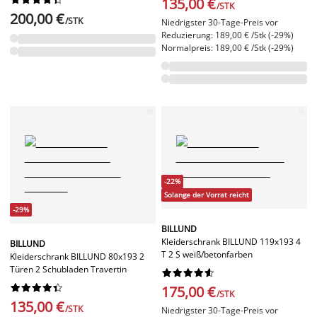
135,00 €
/STK
200,00 €
/STK
Niedrigster 30-Tage-Preis vor
Reduzierung: 189,00 € /Stk (-29%)
Normalpreis: 189,00 € /Stk (-29%)
-22%
Solange der Vorrat reicht
-29%
BILLUND
Kleiderschrank BILLUND 119x193 4
BILLUND
T 2 S weiß/betonfarben
Kleiderschrank BILLUND 80x193 2
Türen 2 Schubladen Travertin




















175,00 €
/STK
135,00 €
/STK
Niedrigster 30-Tage-Preis vor