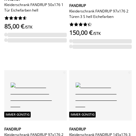
Kleiderschrank FANDRUP 50x176 1
FANDRUP
Tür Eichefarben hell
Kleiderschrank FANDRUP 97x176 2
Türen 3 S hell Eichefarben




















85,00 €
/STK
150,00 €
/STK
IMMER GÜNSTIG
IMMER GÜNSTIG
FANDRUP
FANDRUP
Kleiderschrank FANDRUP 97x176 2
Kleiderschrank FANDRUP 145x176 3