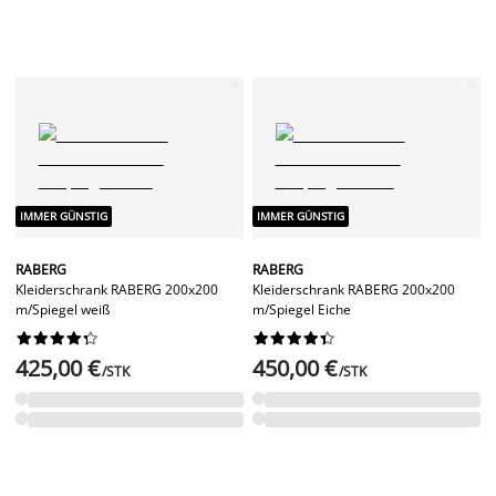
IMMER GÜNSTIG
IMMER GÜNSTIG
RABERG
RABERG
Kleiderschrank RABERG 200x200
Kleiderschrank RABERG 200x200
m/Spiegel weiß
m/Spiegel Eiche




















425,00 €
450,00 €
/STK
/STK