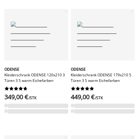
ODENSE
ODENSE
Kleiderschrank ODENSE 120x210 3
Kleiderschrank ODENSE 179x210 5
Türen 3 S warm Eichefarben
Türen 3 S warm Eichefarben




















349,00 €
449,00 €
/STK
/STK