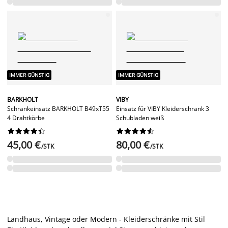
IMMER GÜNSTIG
IMMER GÜNSTIG
BARKHOLT
VIBY
Schrankeinsatz BARKHOLT B49xT55
Einsatz für VIBY Kleiderschrank 3
4 Drahtkörbe
Schubladen weiß




















45,00 €
80,00 €
/STK
/STK
Landhaus, Vintage oder Modern - Kleiderschränke mit Stil