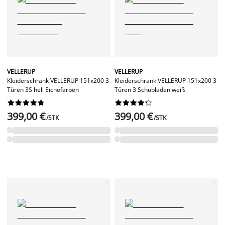
VELLERUP
VELLERUP
Kleiderschrank VELLERUP 151x200 3
Kleiderschrank VELLERUP 151x200 3
Türen 3S hell Eichefarben
Türen 3 Schubladen weiß




















399,00 €
399,00 €
/STK
/STK