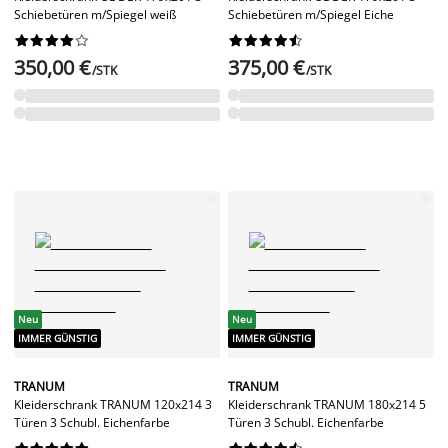
Schiebetüren m/Spiegel weiß
Schiebetüren m/Spiegel Eiche




















350,00 €
375,00 €
/STK
/STK
Neu
Neu
IMMER GÜNSTIG
IMMER GÜNSTIG
TRANUM
TRANUM
Kleiderschrank TRANUM 120x214 3
Kleiderschrank TRANUM 180x214 5
Türen 3 Schubl. Eichenfarbe
Türen 3 Schubl. Eichenfarbe



















