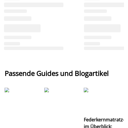
Passende Guides und Blogartikel
Ti
Federkernmatratze
M
im Überblick:
K