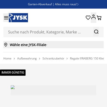
Garten-Abverkauf | Alles muss raus!

Deal Days | Spare bis zu 60%





Bist du Unternehmer? Entdecke JYSK-B2B

Esszimmerstuhl ADSLEV um nur 40€



Wähle eine JYSK-Filiale

Home
Aufbewahrung
Schrankzubehör
Regale f/RABERG 150 Kleid



IMMER GÜNSTIG