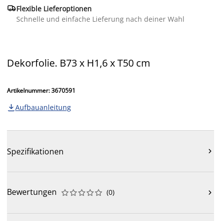

Flexible Lieferoptionen
Schnelle und einfache Lieferung nach deiner Wahl
Dekorfolie. B73 x H1,6 x T50 cm
Artikelnummer: 3670591
Aufbauanleitung

Spezifikationen

Bewertungen
(
0
)










