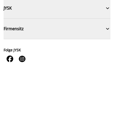

JYSK

Firmensitz
Folge JYSK

