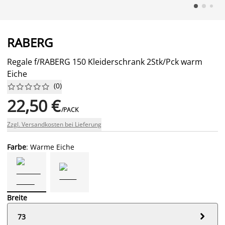
RABERG
Regale f/RABERG 150 Kleiderschrank 2Stk/Pck warm
Eiche
(
0
)










22,50 €
/PACK
Zzgl. Versandkosten bei Lieferung
Farbe
: Warme Eiche
Breite

73