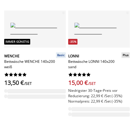
IMMER GÜNSTIG
-35%
Basic
Plus
WENCHE
LONNI
Bettwäsche WENCHE 140x200
Bettwäsche LONNI 140x200
weiß
sand




















13,50 €
15,00 €
/SET
/SET
Niedrigster 30-Tage-Preis vor
Reduzierung: 22,99 € /Set (-35%)
Normalpreis: 22,99 € /Set (-35%)