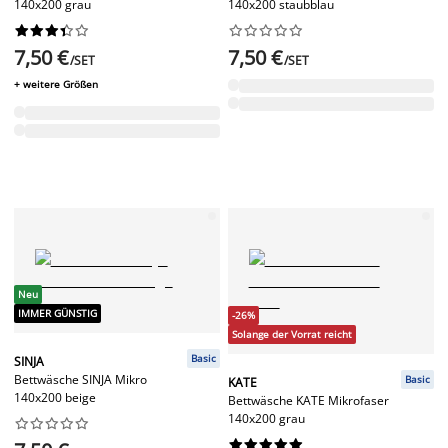
140x200 grau
140x200 staubblau




















7,50 €
7,50 €
/SET
/SET
+ weitere Größen
Neu
IMMER GÜNSTIG
-26%
Solange der Vorrat reicht
Basic
SINJA
Bettwäsche SINJA Mikro
Basic
KATE
140x200 beige
Bettwäsche KATE Mikrofaser
140x200 grau



















