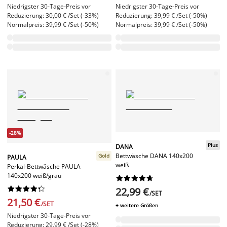
Niedrigster 30-Tage-Preis vor
Niedrigster 30-Tage-Preis vor
Reduzierung: 30,00 € /Set (-33%)
Reduzierung: 39,99 € /Set (-50%)
Normalpreis: 39,99 € /Set (-50%)
Normalpreis: 39,99 € /Set (-50%)
-28%
Plus
DANA
Bettwäsche DANA 140x200
Gold
PAULA
weiß
Perkal-Bettwäsche PAULA
140x200 weiß/grau




















22,99 €
/SET
21,50 €
/SET
+ weitere Größen
Niedrigster 30-Tage-Preis vor
Reduzierung: 29,99 € /Set (-28%)