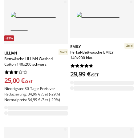
-29%
Gold
EMILY
Perkal-Bettwäsche EMILY
Gold
LILLIAN
140x200 blau
Bettwäsche LILLIAN Washed
Cotton 140x200 schwarz




















29,99 €
/SET
25,00 €
/SET
Niedrigster 30-Tage-Preis vor
Reduzierung: 34,99 € /Set (-29%)
Normalpreis: 34,99 € /Set (-29%)