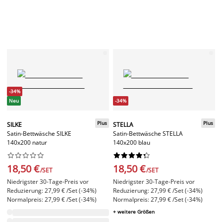
-34%
Neu
-34%
Plus
Plus
SILKE
STELLA
Satin-Bettwäsche SILKE
Satin-Bettwäsche STELLA
140x200 natur
140x200 blau




















18,50 €
18,50 €
/SET
/SET
Niedrigster 30-Tage-Preis vor
Niedrigster 30-Tage-Preis vor
Reduzierung: 27,99 € /Set (-34%)
Reduzierung: 27,99 € /Set (-34%)
Normalpreis: 27,99 € /Set (-34%)
Normalpreis: 27,99 € /Set (-34%)
+ weitere Größen