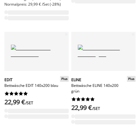
Normalpreis: 29,99 € /Set (-28%)
Plus
Plus
EDIT
ELINE
Bettwäsche EDIT 140x200 blau
Bettwäsche ELINE 140x200
grün




















22,99 €
/SET
22,99 €
/SET