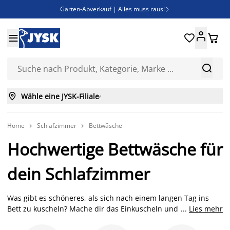
Garten-Abverkauf | Alles muss raus!

SALE | Spare bis zu 70%





Bist du Unternehmer? Entdecke JYSK-B2B

Esszimmerstuhl ADSLEV um nur 40€



Wähle eine JYSK-Filiale

Home
Schlafzimmer
Bettwäsche


Hochwertige Bettwäsche für
dein Schlafzimmer
Was gibt es schöneres, als sich nach einem langen Tag ins
Bett zu kuscheln? Mache dir das Einkuscheln und Entspannen
...
Lies mehr
noch schöner mit Bettwäsche von JYSK. Liebst du es wärmend