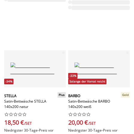
-33%
-34%
Solange der Vorrat reicht
Plus
Gold
STELLA
BARBO
Satin-Bettwäsche STELLA
Satin-Bettwäsche BARBO
140x200 natur
140x200 weiß




















18,50 €
20,00 €
/SET
/SET
Niedrigster 30-Tage-Preis vor
Niedrigster 30-Tage-Preis vor