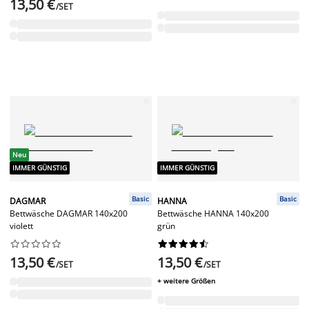
13,50 €
/SET
Neu
IMMER GÜNSTIG
IMMER GÜNSTIG
Basic
Basic
DAGMAR
HANNA
Bettwäsche DAGMAR 140x200
Bettwäsche HANNA 140x200
violett
grün




















13,50 €
13,50 €
/SET
/SET
+ weitere Größen