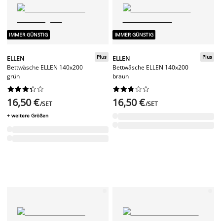
IMMER GÜNSTIG
IMMER GÜNSTIG
Plus
Plus
ELLEN
ELLEN
Bettwäsche ELLEN 140x200
Bettwäsche ELLEN 140x200
grün
braun




















16,50 €
16,50 €
/SET
/SET
+ weitere Größen