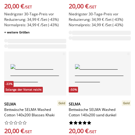
20,00 €
20,00 €
/SET
/SET
Niedrigster 30-Tage-Preis vor
Niedrigster 30-Tage-Preis vor
Reduzierung: 34,99 € /Set (-43%)
Reduzierung: 34,99 € /Set (-43%)
Normalpreis: 34,99 € /Set (-43%)
Normalpreis: 34,99 € /Set (-43%)
+ weitere Größen
-33%
Solange der Vorrat reicht
-50%
Gold
Gold
SELMA
SELMA
Bettwäsche SELMA Washed
Bettwäsche SELMA Washed
Cotton 140x200 Blasses Khaki
Cotton 140x200 sand dunkel




















20,00 €
20,00 €
/SET
/SET