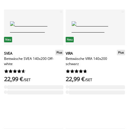
Neu
Neu
Plus
Plus
SVEA
VIRA
Bettwäsche SVEA 140x200 Off-
Bettwäsche VIRA 140x200
white
schwarz




















22,99 €
22,99 €
/SET
/SET