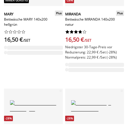
IMMER GÜNSTIG
-28%
Plus
Plus
MARY
MIRANDA
Bettwäsche MARY 140x200
Bettwäsche MIRANDA 140x200
hellgrün
natur




















16,50 €
16,50 €
/SET
/SET
Niedrigster 30-Tage-Preis vor
Reduzierung: 22,99 € /Set (-28%)
Normalpreis: 22,99 € /Set (-28%)
-28%
-28%