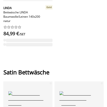
Gold
LINDA
Bettwäsche LINDA
Baumwolle/Leinen 140x200
natur










84,99 €
/SET
Satin Bettwäsche