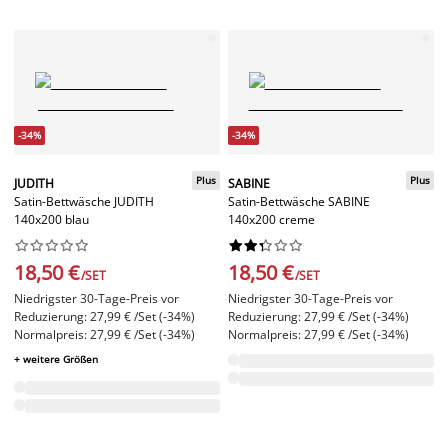
-34%
-34%
Plus
Plus
JUDITH
SABINE
Satin-Bettwäsche JUDITH
Satin-Bettwäsche SABINE
140x200 blau
140x200 creme




















18,50 €
18,50 €
/SET
/SET
Niedrigster 30-Tage-Preis vor
Niedrigster 30-Tage-Preis vor
Reduzierung: 27,99 € /Set (-34%)
Reduzierung: 27,99 € /Set (-34%)
Normalpreis: 27,99 € /Set (-34%)
Normalpreis: 27,99 € /Set (-34%)
+ weitere Größen