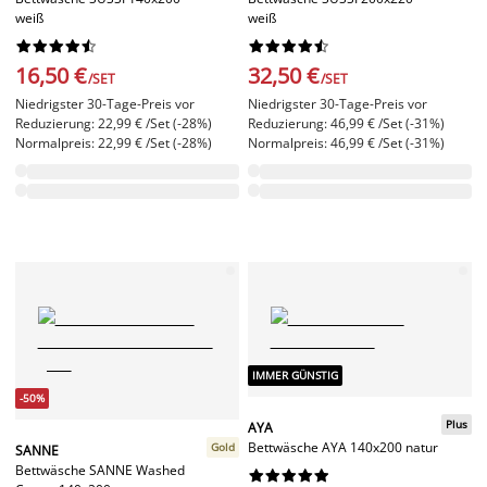
weiß
weiß




















16,50 €
32,50 €
/SET
/SET
Niedrigster 30-Tage-Preis vor
Niedrigster 30-Tage-Preis vor
Reduzierung: 22,99 € /Set (-28%)
Reduzierung: 46,99 € /Set (-31%)
Normalpreis: 22,99 € /Set (-28%)
Normalpreis: 46,99 € /Set (-31%)
IMMER GÜNSTIG
-50%
Plus
AYA
Bettwäsche AYA 140x200 natur
Gold
SANNE
Bettwäsche SANNE Washed









