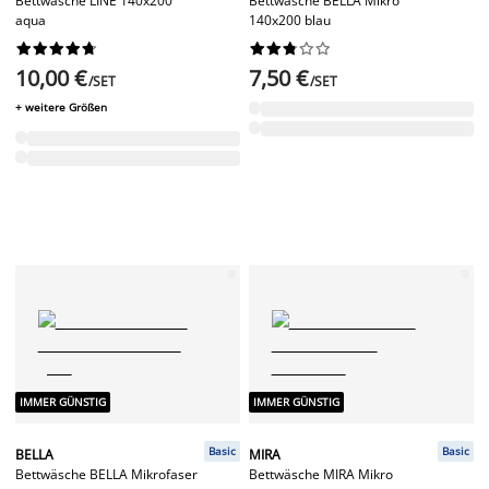
Bettwäsche LINE 140x200
Bettwäsche BELLA Mikro
aqua
140x200 blau




















10,00 €
7,50 €
/SET
/SET
+ weitere Größen
IMMER GÜNSTIG
IMMER GÜNSTIG
Basic
Basic
BELLA
MIRA
Bettwäsche BELLA Mikrofaser
Bettwäsche MIRA Mikro