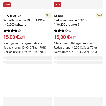
-70%
-70%
Gold
Gold
DESDEMONA
NORDIC
Satin-Bettwäsche DESDEMONA
Satin-Bettwäsche NORDIC
140x200 schwarz
140x200 grau/weiß




















15,00 €
15,00 €
/SET
/SET
Niedrigster 30-Tage-Preis vor
Niedrigster 30-Tage-Preis vor
Reduzierung: 49,99 € /Set (-70%)
Reduzierung: 49,99 € /Set (-70%)
Normalpreis: 49,99 € /Set (-70%)
Normalpreis: 49,99 € /Set (-70%)