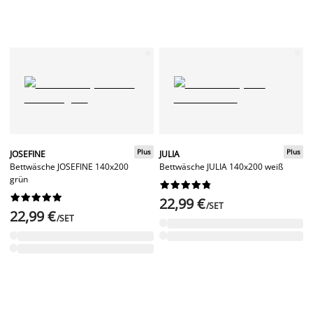
Plus
Plus
JOSEFINE
JULIA
Bettwäsche JOSEFINE 140x200
Bettwäsche JULIA 140x200 weiß
grün




















22,99 €
/SET
22,99 €
/SET