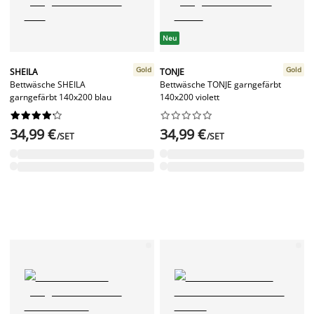
Neu
Gold
Gold
SHEILA
TONJE
Bettwäsche SHEILA
Bettwäsche TONJE garngefärbt
garngefärbt 140x200 blau
140x200 violett




















34,99 €
34,99 €
/SET
/SET