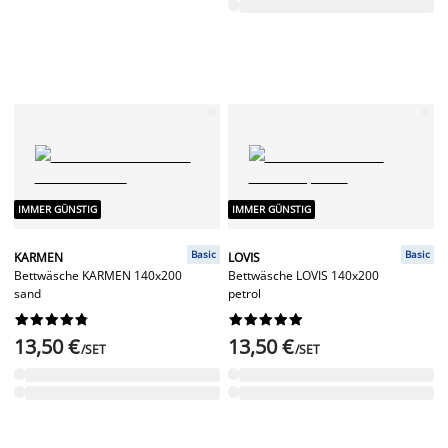
IMMER GÜNSTIG
IMMER GÜNSTIG
Basic
Basic
KARMEN
LOVIS
Bettwäsche KARMEN 140x200
Bettwäsche LOVIS 140x200
sand
petrol




















13,50 €
13,50 €
/SET
/SET