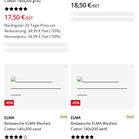
Cotton 140x200 grau
18,50 €
/SET










17,50 €
/SET
Niedrigster 30-Tage-Preis vor
Reduzierung: 34,99 € /Set (-50%)
Normalpreis: 34,99 € /Set (-50%)
-43%
-43%
Gold
Gold
ELMA
ELMA
Bettwäsche ELMA Washed
Bettwäsche ELMA Washed
Cotton 140x200 sand
Cotton 140x200 weiß



















