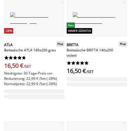
Neu
-28%
IMMER GÜNSTIG
Plus
Plus
ATLA
BRITTA
Bettwäsche ATLA 140x200 grau
Bettwäsche BRITTA 140x200
violett




















16,50 €
/SET
16,50 €
/SET
Niedrigster 30-Tage-Preis vor
Reduzierung: 22,99 € /Set (-28%)
Normalpreis: 22,99 € /Set (-28%)