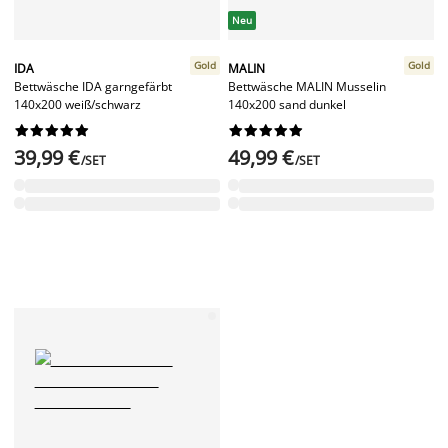
Neu
Gold
Gold
IDA
MALIN
Bettwäsche IDA garngefärbt
Bettwäsche MALIN Musselin
140x200 weiß/schwarz
140x200 sand dunkel




















39,99 €
49,99 €
/SET
/SET