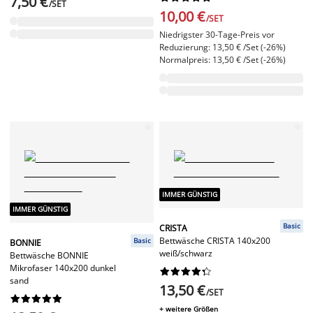
7,50 €
/SET
10,00 €
/SET
Niedrigster 30-Tage-Preis vor
Reduzierung: 13,50 € /Set (-26%)
Normalpreis: 13,50 € /Set (-26%)
IMMER GÜNSTIG
IMMER GÜNSTIG
Basic
CRISTA
Bettwäsche CRISTA 140x200
Basic
BONNIE
weiß/schwarz
Bettwäsche BONNIE
Mikrofaser 140x200 dunkel










sand
13,50 €
/SET










+ weitere Größen