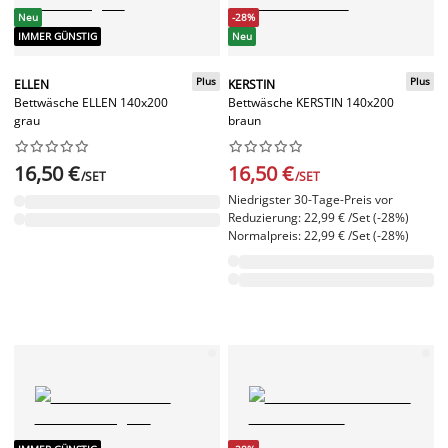
Neu
-28%
IMMER GÜNSTIG
Neu
Plus
Plus
ELLEN
KERSTIN
Bettwäsche ELLEN 140x200
Bettwäsche KERSTIN 140x200
grau
braun




















16,50 €
16,50 €
/SET
/SET
Niedrigster 30-Tage-Preis vor
Reduzierung: 22,99 € /Set (-28%)
Normalpreis: 22,99 € /Set (-28%)