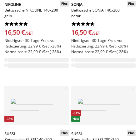
Plus
Plus
NIKOLINE
SONJA
Bettwäsche NIKOLINE 140x200
Bettwäsche SONJA 140x200
gelb
natur




















16,50 €
16,50 €
/SET
/SET
Niedrigster 30-Tage-Preis vor
Niedrigster 30-Tage-Preis vor
Reduzierung: 22,99 € /Set (-28%)
Reduzierung: 22,99 € /Set (-28%)
Normalpreis: 22,99 € /Set (-28%)
Normalpreis: 22,99 € /Set (-28%)
-31%
-28%
Neu
Plus
Plus
SUSSI
SUSSI
Bettwäsche SUSSI 140x200
Bettwäsche SUSSI 200x220