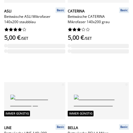
Basic
Basic
ASLI
CATERINA
Bettwäsche ASLI Mikrofaser
Bettwäsche CATERINA
140x200 staubblau
Mikrofaser 140x200 grau




















5,00 €
5,00 €
/SET
/SET
IMMER GÜNSTIG
IMMER GÜNSTIG
Basic
Basic
LINE
BELLA