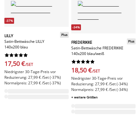
-37%
-34%
Plus
LILLY
Satin-Bettwäsche LILLY
Plus
FREDERIKKE
140x200 blau
Satin-Bettwäsche FREDERIKKE
140x200 blau/weiß




















17,50 €
/SET
18,50 €
/SET
Niedrigster 30-Tage-Preis vor
Reduzierung: 27,99 € /Set (-37%)
Niedrigster 30-Tage-Preis vor
Normalpreis: 27,99 € /Set (-37%)
Reduzierung: 27,99 € /Set (-34%)
Normalpreis: 27,99 € /Set (-34%)
+ weitere Größen