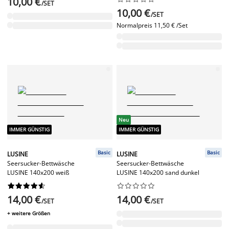
10,00 €
/SET
10,00 €
/SET
Normalpreis
11,50 € /Set
Neu
IMMER GÜNSTIG
IMMER GÜNSTIG
Basic
Basic
LUSINE
LUSINE
Seersucker-Bettwäsche
Seersucker-Bettwäsche
LUSINE 140x200 weiß
LUSINE 140x200 sand dunkel




















14,00 €
14,00 €
/SET
/SET
+ weitere Größen