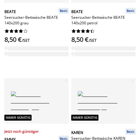
Basic
Basic
BEATE
BEATE
Seersucker-Bettwäsche BEATE
Seersucker-Bettwäsche BEATE
140x200 grau
140x200 petrol




















8,50 €
8,50 €
/SET
/SET
IMMER GÜNSTIG
IMMER GÜNSTIG
Jetzt noch günstiger
Basic
KAREN
Seersucker-Bettwäsche KAREN
Basic
EMMY