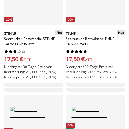
-20%
-20%
Plus
Plus
STINNE
TINNE
Seersucker-Bettwäsche STINNE
Seersucker-Bettwäsche TINNE
140x200 weiß/latte
140x200 weiß




















17,50 €
17,50 €
/SET
/SET
Niedrigster 30-Tage-Preis vor
Niedrigster 30-Tage-Preis vor
Reduzierung: 21,99 € /Set (-20%)
Reduzierung: 21,99 € /Set (-20%)
Normalpreis: 21,99 € /Set (-20%)
Normalpreis: 21,99 € /Set (-20%)
-20%