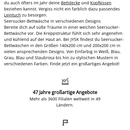
du auch öfters im Jahr deine
Bettdecke
und
Kopfkissen
beziehen kannst. Vergiss nicht ein farblich dazu passendes
Leintuch
zu besorgen.
Seersucker-Bettwäsche in verschiedenen Designs
Bereite dich auf süße Träume in einer weichen Seersucker-
Bettwäsche vor. Die Kreppstruktur fühlt sich sehr angenehm
und kühlend auf der Haut an. Bei JYSK findest du Seersucker-
Bettwäschen in den Größen 140x200 cm und 200x200 cm in
vielen ansprechenden Designs. Von Einfarbig in Weiß, Blau,
Grau, Blau und Staubrosa bis hin zu stylischen Mustern in
verschiedenen Farben. Finde jetzt ein großartiges Angebot!

47 Jahre großartige Angebote
Mehr als 3600 Filialen weltweit in 49
Ländern.
