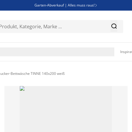
Garten-Abverkauf | Alles muss raus!

Deal Days | Spare bis zu 60%


Bist du Unternehmer? Entdecke JYSK-B2B

Esszimmerstuhl ADSLEV um nur 40€

Inspira
sucker-Bettwäsche TINNE 140x200 weiß