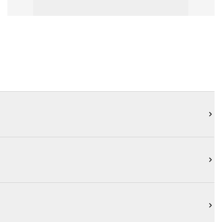


