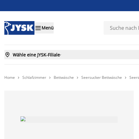

Menü

Wähle eine JYSK-Filiale

Home
Schlafzimmer
Bettwäsche
Seersucker Bettwäsche
Seer



