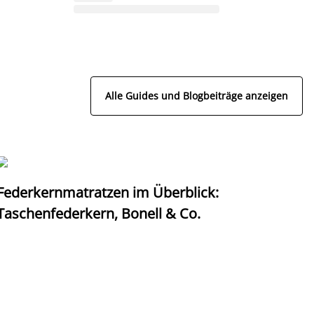
Alle Guides und Blogbeiträge anzeigen
Federkernmatratzen im Überblick:
T
Taschenfederkern, Bonell & Co.
K