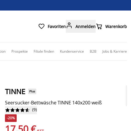



Favoriten
Anmelden
Warenkorb
tion
Prospekte
Filiale finden
Kundenservice
B2B
Jobs & Karriere
TINNE
Plus
Seersucker-Bettwäsche TINNE 140x200 weiß
(
9
)










-20%
17,50 €