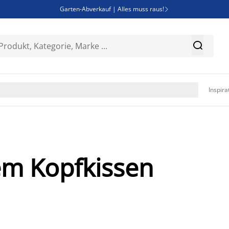
Garten-Abverkauf | Alles muss raus!

SALE | Spare bis zu 70%


Bist du Unternehmer? Entdecke JYSK-B2B

Esszimmerstuhl ADSLEV um nur 40€

Inspira
nem Kopfkissen