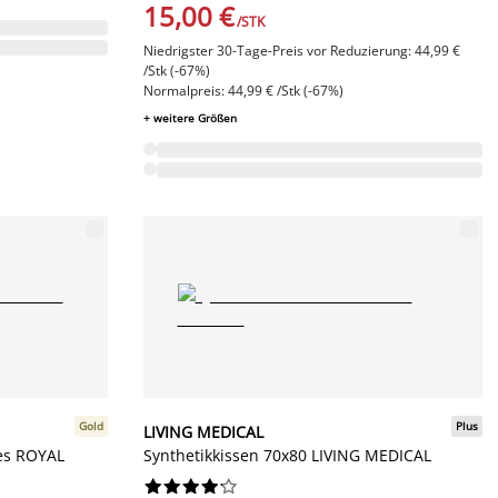
15,00 €
/STK
Niedrigster 30-Tage-Preis vor Reduzierung: 44,99 €
/Stk (-67%)
Normalpreis: 44,99 € /Stk (-67%)
+ weitere Größen
Gold
Plus
LIVING MEDICAL
kes ROYAL
Synthetikkissen 70x80 LIVING MEDICAL









