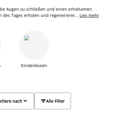
, die Augen zu schließen und einen erholsamen
en des Tages erholen und regenerieren. Damit das
...
Lies mehr
 Wähle ein Kissen, das zu deiner Schlafposition
n Körper über Nacht entspannen kann. Du hast
dern und Daunen und Kissen mit synthetischer
n aus Schaum, die für Nackenprobleme optimiert
ster für Kinder und Erwachsene.
m
Kinderkissen


rtiere nach
Alle Filter