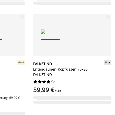
Gold
Plus
FALKETIND
Entendaunen-Kopfkissen 70x80
FALKETIND










59,99 €
/STK
erung: 69,99 €