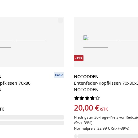
-39%
Basic
N
NOTODDEN
pfkissen 70x80
Entenfeder-Kopfkissen 70x80x
N
NOTODDEN










20,00 €
TK
/STK
Niedrigster 30-Tage-Preis vor Reduzi
/Stk (-39%)
Normalpreis: 32,99 € /Stk (-39%)