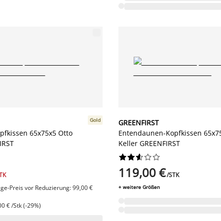
Gold
GREENFIRST
pfkissen 65x75x5 Otto
Entendaunen-Kopfkissen 65x75
IRST
Keller GREENFIRST










119,00 €
TK
/STK
ge-Preis vor Reduzierung: 99,00 €
+ weitere Größen
0 € /Stk (-29%)