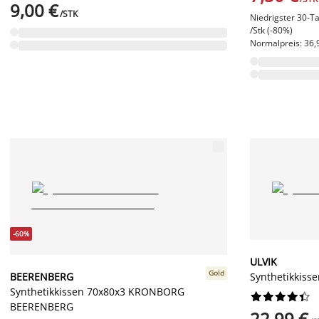
9,00 €
/STK
Niedrigster 30-Ta
/Stk (-80%)
Normalpreis: 36,9
-60%
ULVIK
Gold
BEERENBERG
Synthetikkiss
Synthetikkissen 70x80x3 KRONBORG










BEERENBERG
22,99 €