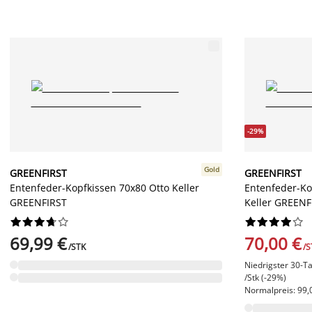
-29%
Gold
GREENFIRST
GREENFIRST
Entenfeder-Kopfkissen 70x80 Otto Keller
Entenfeder-Ko
GREENFIRST
Keller GREENF




















69,99 €
70,00 €
/STK
/S
Niedrigster 30-Ta
/Stk (-29%)
Normalpreis: 99,0