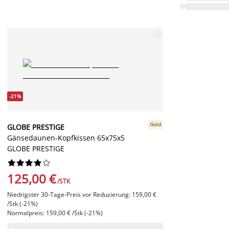
-21%
Gold
GLOBE PRESTIGE
Gänsedaunen-Kopfkissen 65x75x5
GLOBE PRESTIGE










125,00 €
/STK
Niedrigster 30-Tage-Preis vor Reduzierung: 159,00 €
/Stk (-21%)
Normalpreis: 159,00 € /Stk (-21%)