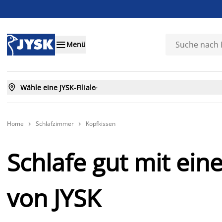

Menü

Wähle eine JYSK-Filiale

Home
Schlafzimmer
Kopfkissen


Schlafe gut mit ei
von JYSK