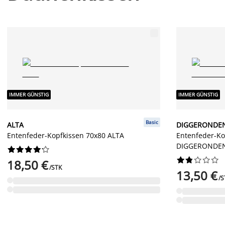
IMMER GÜNSTIG
IMMER GÜNSTIG
Basic
ALTA
DIGGERONDE
Entenfeder-Kopfkissen 70x80 ALTA
Entenfeder-Ko
DIGGERONDE




















18,50 €
/STK
13,50 €
/S