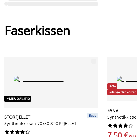
Faserkissen
-80%
Solange der Vorrat 
IMMER GÜNSTIG
FANA
Basic
STORFJELLET
Synthetikkiss
Synthetikkissen 70x80 STORFJELLET




















7,50 €
/STK