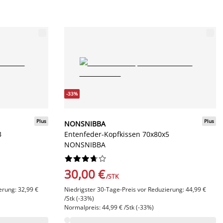
-33%
Plus
Plus
NONSNIBBA
3
Entenfeder-Kopfkissen 70x80x5
NONSNIBBA










30,00 €
/STK
erung: 32,99 €
Niedrigster 30-Tage-Preis vor Reduzierung: 44,99 €
/Stk (-33%)
Normalpreis: 44,99 € /Stk (-33%)