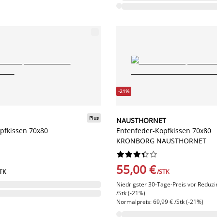
-21%
Plus
NAUSTHORNET
pfkissen 70x80
Entenfeder-Kopfkissen 70x80
KRONBORG NAUSTHORNET










55,00 €
TK
/STK
Niedrigster 30-Tage-Preis vor Reduzi
/Stk (-21%)
Normalpreis: 69,99 € /Stk (-21%)