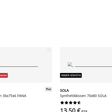
reicht
IMMER GÜNSTIG
Plus
SOLA
en 36x75x6 FANA
Synthetikkissen 70x80 SOLA










13,50 €
/STK