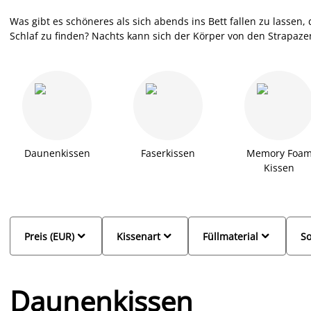
Was gibt es schöneres als sich abends ins Bett fallen zu lassen
Schlaf zu finden? Nachts kann sich der Körper von den Strapaz
gelingt, spielt das richtige Kopfkissen eine entscheidende Rolle.
passt, damit du Verspannungen vermeiden kannst und sich dei
die Wahl zwischen Kissen mit einer natürlichen Füllung aus Fe
Füllunge. Natürlich findest du auch Spezialkissen mit Füllunge
sind. Lass dich beraten und finde bei JYSK hochwertige Kopfpol
Daunenkissen
Faserkissen
Memory Foa
Kissen



Preis (EUR)
Kissenart
Füllmaterial
So
Daunenkissen