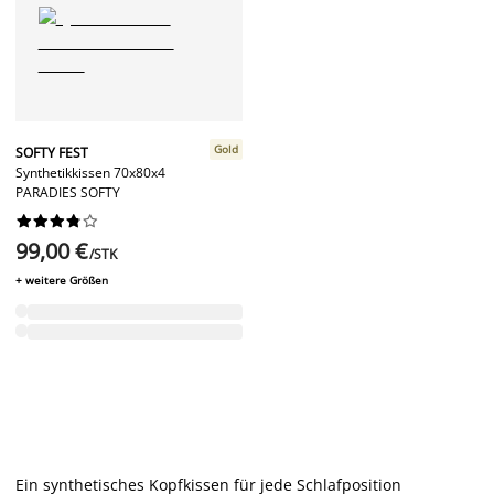
Gold
SOFTY FEST
Synthetikkissen 70x80x4
PARADIES SOFTY










99,00 €
/STK
+ weitere Größen
Ein synthetisches Kopfkissen für jede Schlafposition