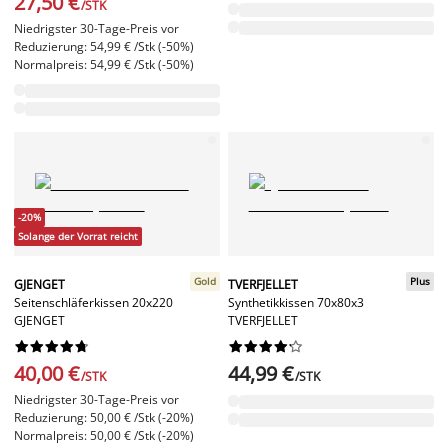
27,50 €
/STK
Niedrigster 30-Tage-Preis vor
Reduzierung: 54,99 € /Stk (-50%)
Normalpreis: 54,99 € /Stk (-50%)
-20%
Solange der Vorrat reicht
Gold
Plus
GJENGET
TVERFJELLET
Seitenschläferkissen 20x220
Synthetikkissen 70x80x3
GJENGET
TVERFJELLET




















40,00 €
44,99 €
/STK
/STK
Niedrigster 30-Tage-Preis vor
Reduzierung: 50,00 € /Stk (-20%)
Normalpreis: 50,00 € /Stk (-20%)