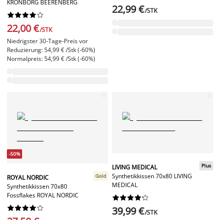
KRONBORG BEERENBERG
22,99 €
/STK










22,00 €
/STK
Niedrigster 30-Tage-Preis vor
Reduzierung: 54,99 € /Stk (-60%)
Normalpreis: 54,99 € /Stk (-60%)
-50%
Plus
LIVING MEDICAL
Synthetikkissen 70x80 LIVING
Gold
ROYAL NORDIC
MEDICAL
Synthetikkissen 70x80
Fossflakes ROYAL NORDIC




















39,99 €
/STK