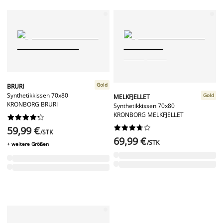
Gold
BRURI
Synthetikkissen 70x80
Gold
MELKFJELLET
KRONBORG BRURI
Synthetikkissen 70x80
KRONBORG MELKFJELLET




















59,99 €
/STK
69,99 €
/STK
+ weitere Größen