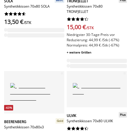
SOLA
TRONFJELLET
Synthetikkissen 70x80 SOLA
Synthetikkissen 70x80
TRONFJELLET




















13,50 €
/STK
15,00 €
/STK
Niedrigster 30-Tage-Preis vor
Reduzierung: 44,99 € /Stk (-67%)
Normalpreis: 44,99 € /Stk (-67%)
+ weitere Größen
-60%
Plus
ULVIK
Synthetikkissen 70x80 ULVIK
Gold
BEERENBERG
Synthetikkissen 70x80x3









