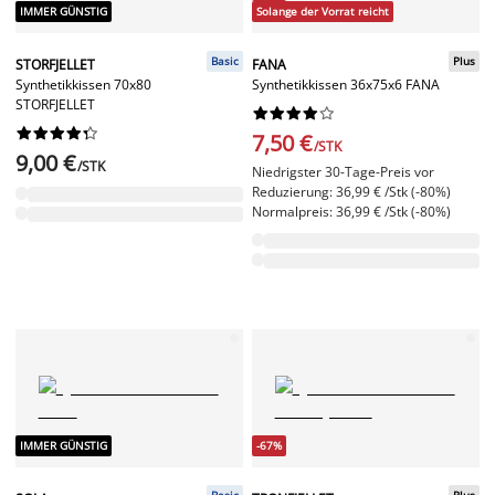
IMMER GÜNSTIG
Solange der Vorrat reicht
Basic
Plus
STORFJELLET
FANA
Synthetikkissen 70x80
Synthetikkissen 36x75x6 FANA
STORFJELLET




















7,50 €
/STK
9,00 €
/STK
Niedrigster 30-Tage-Preis vor
Reduzierung: 36,99 € /Stk (-80%)
Normalpreis: 36,99 € /Stk (-80%)
IMMER GÜNSTIG
-67%
Basic
Plus