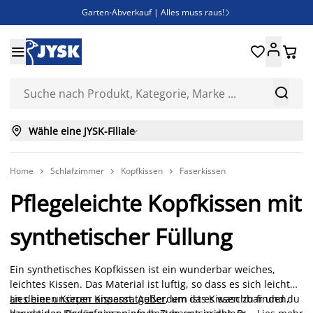
Garten-Abverkauf | Alles muss raus!

Deal Days | Spare bis zu 60%





Bist du Unternehmer? Entdecke JYSK-B2B

Esszimmerstuhl ADSLEV um nur 40€



Wähle eine JYSK-Filiale

Home
Schlafzimmer
Kopfkissen
Faserkissen



Pflegeleichte Kopfkissen mit
synthetischer Füllung
Ein synthetisches Kopfkissen ist ein wunderbar weiches,
leichtes Kissen. Das Material ist luftig, so dass es sich leicht
an deinen Körper anpasst. Außerdem ist es waschbar und du
Lies hier unseren Kissenratgeber
, um das Kissen zu finden,