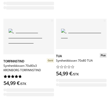
Plus
TUA
Synthetikkissen 70x80 TUA
Gold
TORFINNSTIND
Synthetikkissen 70x80x3










KRONBORG TORFINNSTIND
54,99 €
/STK










54,99 €
/STK