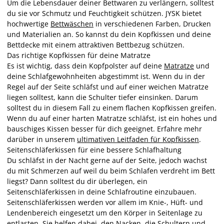
Um die Lebensdauer deiner Bettwaren zu verlängern, solltest
du sie vor Schmutz und Feuchtigkeit schützen. JYSK bietet
hochwertige
Bettwäschen
in verschiedenen Farben, Drucken
und Materialien an. So kannst du dein Kopfkissen und deine
Bettdecke mit einem attraktiven Bettbezug schützen.
Das richtige Kopfkissen für deine Matratze
Es ist wichtig, dass dein Kopfpolster auf deine
Matratze
und
deine Schlafgewohnheiten abgestimmt ist. Wenn du in der
Regel auf der Seite schläfst und auf einer weichen Matratze
liegen solltest, kann die Schulter tiefer einsinken. Darum
solltest du in diesem Fall zu einem flachen Kopfkissen greifen.
Wenn du auf einer harten Matratze schläfst, ist ein hohes und
bauschiges Kissen besser für dich geeignet. Erfahre mehr
darüber in unserem
ultimativen Leitfaden für Kopfkissen
.
Seitenschläferkissen für eine bessere Schlafhaltung
Du schläfst in der Nacht gerne auf der Seite, jedoch wachst
du mit Schmerzen auf weil du beim Schlafen verdreht im Bett
liegst? Dann solltest du dir überlegen, ein
Seitenschläferkissen in deine Schlafroutine einzubauen.
Seitenschläferkissen werden vor allem im Knie-, Hüft- und
Lendenbereich eingesetzt um den Körper in Seitenlage zu
entlasten. Sie helfen dabei, den Nacken, die Schultern und