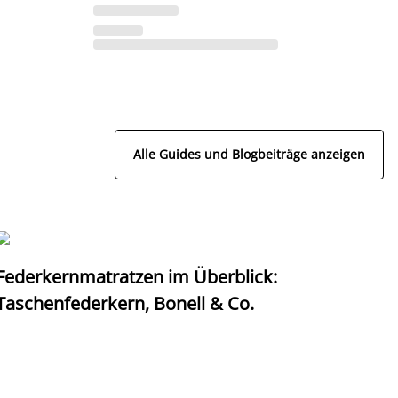
Alle Guides und Blogbeiträge anzeigen
Federkernmatratzen im Überblick:
T
Taschenfederkern, Bonell & Co.
K