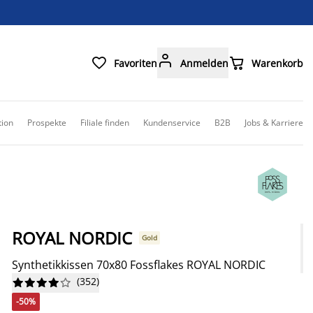



Favoriten
Anmelden
Warenkorb
tion
Prospekte
Filiale finden
Kundenservice
B2B
Jobs & Karriere
ROYAL NORDIC
Gold
Synthetikkissen 70x80 Fossflakes ROYAL NORDIC
(
352
)










-50%