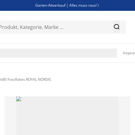
Garten-Abverkauf | Alles muss raus!

SALE | Spare bis zu 70%


Bist du Unternehmer? Entdecke JYSK-B2B

Esszimmerstuhl ADSLEV um nur 40€

Inspira
70x80 Fossflakes ROYAL NORDIC