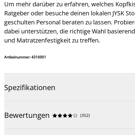
Um mehr darüber zu erfahren, welches Kopfkisse
Ratgeber oder besuche deinen lokalen JYSK St
geschulten Personal beraten zu lassen. Probie
dabei unterstützen, die richtige Wahl basieren
und Matratzenfestigkeit zu treffen.
Artikelnummer: 4316901
Spezifikationen
Bewertungen
(
352
)









