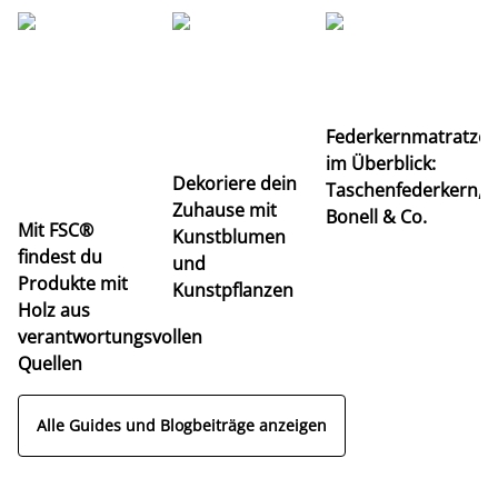
Ti
Federkernmatratze
M
im Überblick:
K
Dekoriere dein
Taschenfederkern,
u
Zuhause mit
Bonell & Co.
K
Mit FSC®
Kunstblumen
findest du
und
Produkte mit
Kunstpflanzen
Holz aus
verantwortungsvollen
Quellen
Alle Guides und Blogbeiträge anzeigen