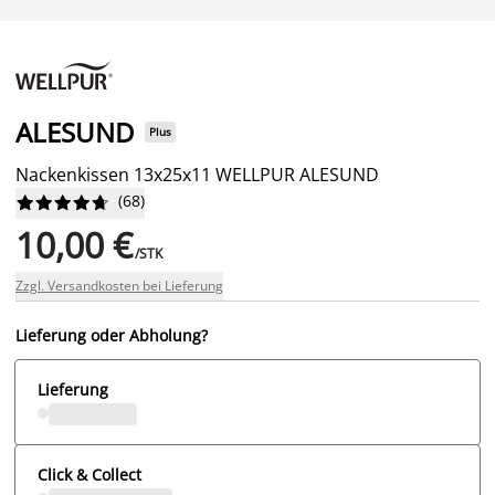
ALESUND
Plus
Nackenkissen 13x25x11 WELLPUR ALESUND
(
68
)










10,00 €
/STK
Zzgl. Versandkosten bei Lieferung
Lieferung oder Abholung?
Lieferung
Click & Collect