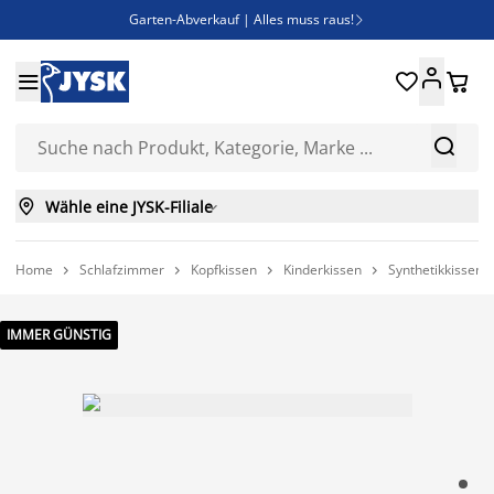
Garten-Abverkauf | Alles muss raus!

Deal Days | Spare bis zu 60%





Bist du Unternehmer? Entdecke JYSK-B2B

Esszimmerstuhl ADSLEV um nur 40€



Wähle eine JYSK-Filiale

Home
Schlafzimmer
Kopfkissen
Kinderkissen
Synthetikkissen 




IMMER GÜNSTIG