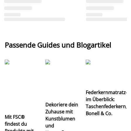
Passende Guides und Blogartikel
Ti
Federkernmatratze
M
im Überblick:
K
Dekoriere dein
Taschenfederkern,
u
Zuhause mit
Bonell & Co.
K
Mit FSC®
Kunstblumen
findest du
und
Produkte mit