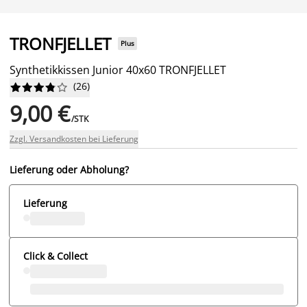
TRONFJELLET
Plus
Synthetikkissen Junior 40x60 TRONFJELLET
(
26
)










9,00 €
/STK
Zzgl. Versandkosten bei Lieferung
Lieferung oder Abholung?
Lieferung
Click & Collect