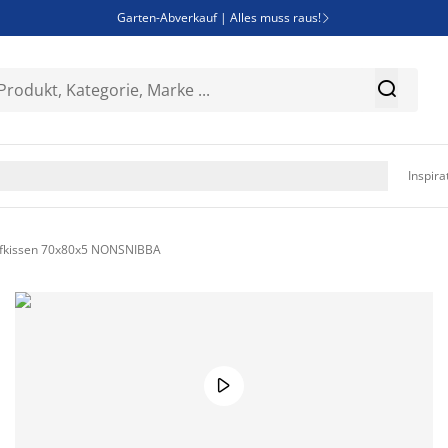
Garten-Abverkauf | Alles muss raus!

SALE | Spare bis zu 70%


Bist du Unternehmer? Entdecke JYSK-B2B

Esszimmerstuhl ADSLEV um nur 40€

Inspira
pfkissen 70x80x5 NONSNIBBA
