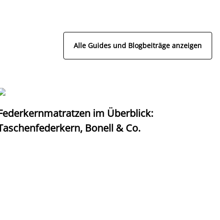
Alle Guides und Blogbeiträge anzeigen
Federkernmatratzen im Überblick:
T
Taschenfederkern, Bonell & Co.
K