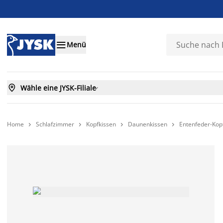

Menü

Wähle eine JYSK-Filiale

Home
Schlafzimmer
Kopfkissen
Daunenkissen
Entenfeder-Ko



