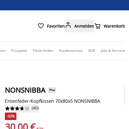



Favoriten
Anmelden
Warenkorb
tion
Prospekte
Filiale finden
Kundenservice
B2B
Jobs & Karriere
NONSNIBBA
Plus
Entenfeder-Kopfkissen 70x80x5 NONSNIBBA
(
40
)










-33%
30,00 €