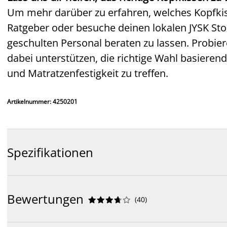
Um mehr darüber zu erfahren, welches Kopfkisse
Ratgeber oder besuche deinen lokalen JYSK St
geschulten Personal beraten zu lassen. Probie
dabei unterstützen, die richtige Wahl basieren
und Matratzenfestigkeit zu treffen.
Artikelnummer: 4250201
Spezifikationen
Bewertungen
(
40
)









