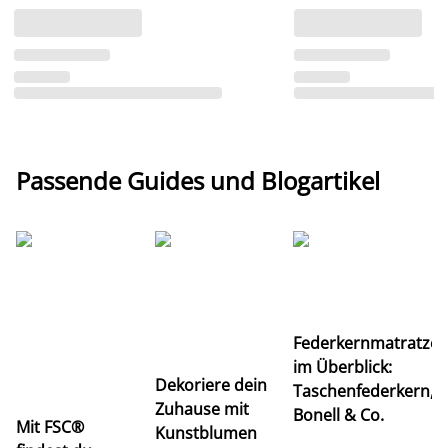
Passende Guides und Blogartikel
Ti
Federkernmatratze
M
im Überblick:
K
Dekoriere dein
Taschenfederkern,
u
Zuhause mit
Bonell & Co.
K
Mit FSC®
Kunstblumen