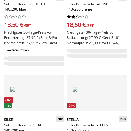
Satin-Bettwäsche JUDITH
Satin-Bettwäsche SABINE
140x200 blau
140x200 creme




















18,50 €
18,50 €
/SET
/SET
Niedrigster 30-Tage-Preis vor
Niedrigster 30-Tage-Preis vor
Reduzierung: 27,99 € /Set (-34%)
Reduzierung: 27,99 € /Set (-34%)
Normalpreis: 27,99 € /Set (-34%)
Normalpreis: 27,99 € /Set (-34%)
+ weitere Größen
-34%
Neu
-34%
Plus
Plus
SILKE
STELLA
Satin-Bettwäsche SILKE
Satin-Bettwäsche STELLA
140x200 natur
140x200 blau