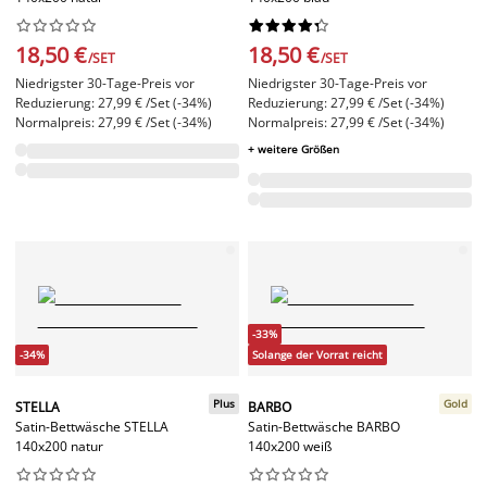




















18,50 €
18,50 €
/SET
/SET
Niedrigster 30-Tage-Preis vor
Niedrigster 30-Tage-Preis vor
Reduzierung: 27,99 € /Set (-34%)
Reduzierung: 27,99 € /Set (-34%)
Normalpreis: 27,99 € /Set (-34%)
Normalpreis: 27,99 € /Set (-34%)
+ weitere Größen
-33%
-34%
Solange der Vorrat reicht
Plus
Gold
STELLA
BARBO
Satin-Bettwäsche STELLA
Satin-Bettwäsche BARBO
140x200 natur
140x200 weiß



















