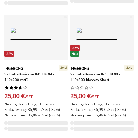
-32%
-32%
Neu
Gold
Gold
INGEBORG
INGEBORG
Satin-Bettwäsche INGEBORG
Satin-Bettwäsche INGEBORG
140x200 weiß
140x200 blasses Khaki




















25,00 €
25,00 €
/SET
/SET
Niedrigster 30-Tage-Preis vor
Niedrigster 30-Tage-Preis vor
Reduzierung: 36,99 € /Set (-32%)
Reduzierung: 36,99 € /Set (-32%)
Normalpreis: 36,99 € /Set (-32%)
Normalpreis: 36,99 € /Set (-32%)