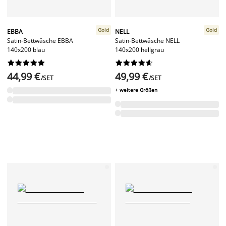
Gold
Gold
EBBA
NELL
Satin-Bettwäsche EBBA
Satin-Bettwäsche NELL
140x200 blau
140x200 hellgrau




















44,99 €
49,99 €
/SET
/SET
+ weitere Größen