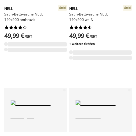
Gold
Gold
NELL
NELL
Satin-Bettwäsche NELL
Satin-Bettwäsche NELL
140x200 anthrazit
140x200 weiß




















49,99 €
49,99 €
/SET
/SET
+ weitere Größen