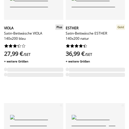
Plus
Gold
VIOLA
ESTHER
Satin-Bettwäsche VIOLA
Satin-Bettwäsche ESTHER
140x200 blau
140x200 natur




















27,99 €
36,99 €
/SET
/SET
+ weitere Größen
+ weitere Größen