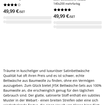
140x200 mehrfarbig




















49,99 €
/SET
49,99 €
/SET
Träume in kuscheliger und luxuriöser Satinbettwäsche
Qualität hat oft ihren Preis und es ist schwer, echte
Bettwäsche aus Baumwolle zu finden, ohne ein Vermögen
auszugeben. Zum Glück bietet JYSK Bettwäsche-Sets aus 100%
Baumwolle an, die erschwinglich genug für den täglichen
Gebrauch sind. Der glatte, satinierte Stoff enthält ein subtiles
Muster in der Webart - einen breiten Streifen oder eine sich