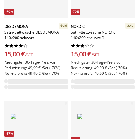
-70%
-70%
Gold
Gold
DESDEMONA
NORDIC
Satin-Bettwäsche DESDEMONA
Satin-Bettwäsche NORDIC
140x200 schwarz
140x200 grau/weiß




















15,00 €
15,00 €
/SET
/SET
Niedrigster 30-Tage-Preis vor
Niedrigster 30-Tage-Preis vor
Reduzierung: 49,99 € /Set (-70%)
Reduzierung: 49,99 € /Set (-70%)
Normalpreis: 49,99 € /Set (-70%)
Normalpreis: 49,99 € /Set (-70%)
-37%