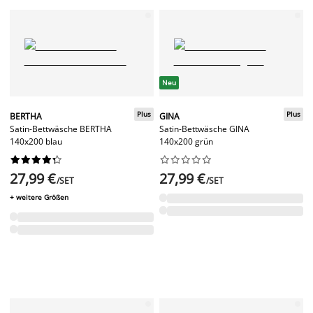
Neu
Plus
Plus
BERTHA
GINA
Satin-Bettwäsche BERTHA
Satin-Bettwäsche GINA
140x200 blau
140x200 grün




















27,99 €
27,99 €
/SET
/SET
+ weitere Größen