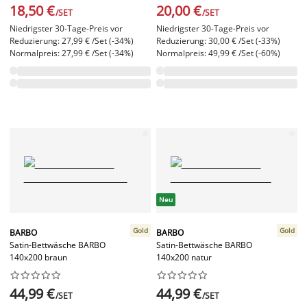
18,50 €
20,00 €
/SET
/SET
Niedrigster 30-Tage-Preis vor
Niedrigster 30-Tage-Preis vor
Reduzierung: 27,99 € /Set (-34%)
Reduzierung: 30,00 € /Set (-33%)
Normalpreis: 27,99 € /Set (-34%)
Normalpreis: 49,99 € /Set (-60%)
Neu
Gold
Gold
BARBO
BARBO
Satin-Bettwäsche BARBO
Satin-Bettwäsche BARBO
140x200 braun
140x200 natur




















44,99 €
44,99 €
/SET
/SET