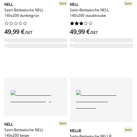
Gold
Gold
NELL
NELL
Satin-Bettwäsche NELL
Satin-Bettwäsche NELL
140x200 dunkelgrün
140x200 staubtraube




















49,99 €
49,99 €
/SET
/SET
Gold
NELL
Satin-Bettwäsche NELL
Gold
NELLIE
140x200 beige
Satin-Bettwäsche NELLIE