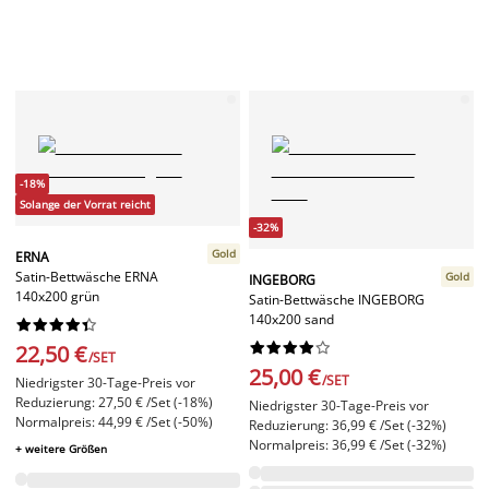
-18%
Solange der Vorrat reicht
-32%
Gold
ERNA
Satin-Bettwäsche ERNA
Gold
INGEBORG
140x200 grün
Satin-Bettwäsche INGEBORG
140x200 sand




















22,50 €
/SET
25,00 €
/SET
Niedrigster 30-Tage-Preis vor
Reduzierung: 27,50 € /Set (-18%)
Niedrigster 30-Tage-Preis vor
Normalpreis: 44,99 € /Set (-50%)
Reduzierung: 36,99 € /Set (-32%)
Normalpreis: 36,99 € /Set (-32%)
+ weitere Größen