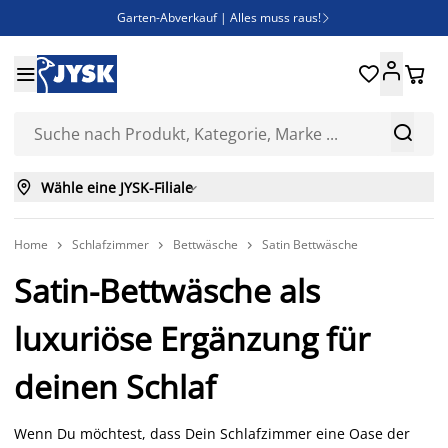
Garten-Abverkauf | Alles muss raus!

Deal Days | Spare bis zu 60%





Bist du Unternehmer? Entdecke JYSK-B2B

Esszimmerstuhl ADSLEV um nur 40€



Wähle eine JYSK-Filiale

Home
Schlafzimmer
Bettwäsche
Satin Bettwäsche



Satin-Bettwäsche als
luxuriöse Ergänzung für
deinen Schlaf
Wenn Du möchtest, dass Dein Schlafzimmer eine Oase der