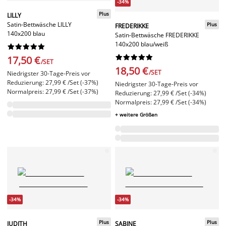
-34%
Plus
LILLY
Satin-Bettwäsche LILLY
Plus
FREDERIKKE
140x200 blau
Satin-Bettwäsche FREDERIKKE
140x200 blau/weiß




















17,50 €
/SET
18,50 €
/SET
Niedrigster 30-Tage-Preis vor
Reduzierung: 27,99 € /Set (-37%)
Niedrigster 30-Tage-Preis vor
Normalpreis: 27,99 € /Set (-37%)
Reduzierung: 27,99 € /Set (-34%)
Normalpreis: 27,99 € /Set (-34%)
+ weitere Größen
-34%
-34%
Plus
Plus
JUDITH
SABINE