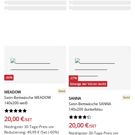
-60%
-27%
Solange der Vorrat reicht
Gold
MEADOW
Satin-Bettwäsche MEADOW
Gold
SANNA
140x200 weiß
Satin-Bettwäsche SANNA
140x200 dunkelblau




















20,00 €
/SET
20,00 €
/SET
Niedrigster 30-Tage-Preis vor
Reduzierung: 49,99 € /Set (-60%)
Niedrigster 30-Tage-Preis vor