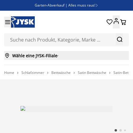
Garten-Abverkauf | Alles muss raus!

Deal Days | Spare bis zu 60%





Bist du Unternehmer? Entdecke JYSK-B2B

Esszimmerstuhl ADSLEV um nur 40€



Wähle eine JYSK-Filiale

Home
Schlafzimmer
Bettwäsche
Satin Bettwäsche
Satin-Bett



