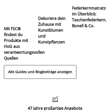
Ti
Federkernmatratze
M
im Überblick:
K
Dekoriere dein
Taschenfederkern,
u
Zuhause mit
Bonell & Co.
K
Mit FSC®
Kunstblumen
findest du
und
Produkte mit
Kunstpflanzen
Holz aus
verantwortungsvollen
Quellen
Alle Guides und Blogbeiträge anzeigen

47 Jahre großartige Angebote