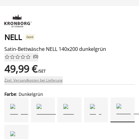
NELL
Gold
Satin-Bettwäsche NELL 140x200 dunkelgrün
(
0
)










49,99 €
/SET
Zzgl. Versandkosten bei Lieferung
Farbe
: Dunkelgrün