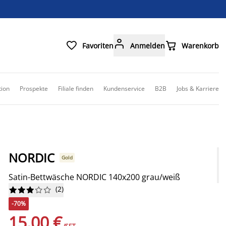



Favoriten
Anmelden
Warenkorb
tion
Prospekte
Filiale finden
Kundenservice
B2B
Jobs & Karriere
NORDIC
Gold
Satin-Bettwäsche NORDIC 140x200 grau/weiß
(
2
)










-70%
15,00 €