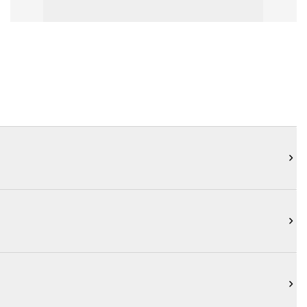


