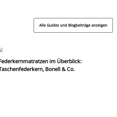
Alle Guides und Blogbeiträge anzeigen
Federkernmatratzen im Überblick:
T
Taschenfederkern, Bonell & Co.
K