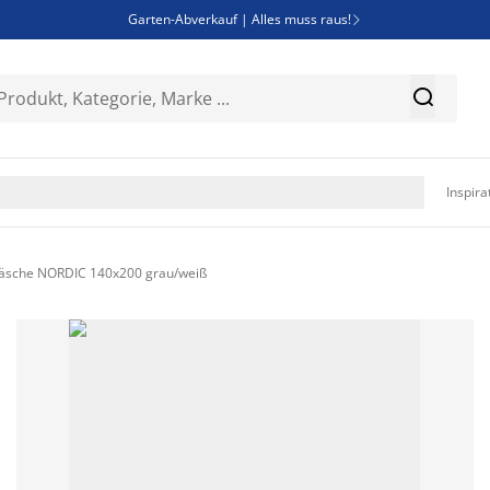
Garten-Abverkauf | Alles muss raus!

SALE | Spare bis zu 70%


Bist du Unternehmer? Entdecke JYSK-B2B

Esszimmerstuhl ADSLEV um nur 40€

Inspira
wäsche NORDIC 140x200 grau/weiß