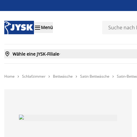

Menü

Wähle eine JYSK-Filiale

Home
Schlafzimmer
Bettwäsche
Satin Bettwäsche
Satin-Bett



