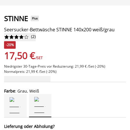
STINNE
Plus
Seersucker-Bettwäsche STINNE 140x200 weiß/grau
(
2
)










-20%
17,50 €
/SET
Niedrigster 30-Tage-Preis vor Reduzierung: 21,99 € /Set (-20%)
Normalpreis: 21,99 € /Set (-20%)
Farbe
: Grau, Weiß
Lieferung oder Abholung?