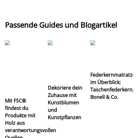
Passende Guides und Blogartikel
Ti
Federkernmatratze
M
im Überblick:
K
Dekoriere dein
Taschenfederkern,
u
Zuhause mit
Bonell & Co.
K
Mit FSC®
Kunstblumen
findest du
und
Produkte mit
Kunstpflanzen
Holz aus
verantwortungsvollen
Quellen