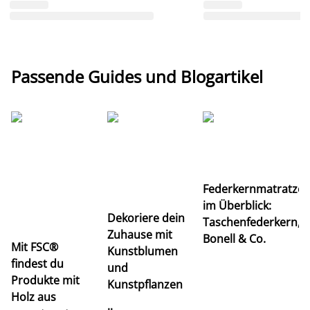
Passende Guides und Blogartikel
Ti
Federkernmatratze
M
im Überblick:
K
Dekoriere dein
Taschenfederkern,
u
Zuhause mit
Bonell & Co.
K
Mit FSC®
Kunstblumen
findest du
und
Produkte mit
Kunstpflanzen
Holz aus