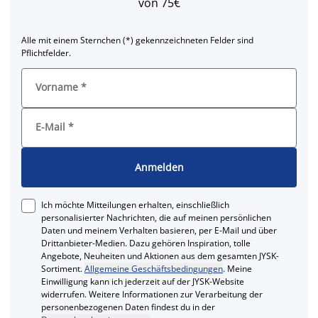
von 75€
Alle mit einem Sternchen (*) gekennzeichneten Felder sind
Pflichtfelder.
Vorname
*
E-Mail
*
Anmelden
Ich möchte Mitteilungen erhalten, einschließlich
personalisierter Nachrichten, die auf meinen persönlichen
Daten und meinem Verhalten basieren, per E-Mail und über
Drittanbieter-Medien. Dazu gehören Inspiration, tolle
Angebote, Neuheiten und Aktionen aus dem gesamten JYSK-
Sortiment.
Allgemeine Geschäftsbedingungen
. Meine
Einwilligung kann ich jederzeit auf der JYSK-Website
widerrufen. Weitere Informationen zur Verarbeitung der
personenbezogenen Daten findest du in der