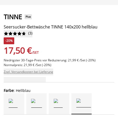
TINNE
Plus
Seersucker-Bettwäsche TINNE 140x200 hellblau
(
3
)










-20%
17,50 €
/SET
Niedrigster 30-Tage-Preis vor Reduzierung: 21,99 € /Set (-20%)
Normalpreis: 21,99 € /Set (-20%)
Zzgl. Versandkosten bei Lieferung
Farbe
: Hellblau