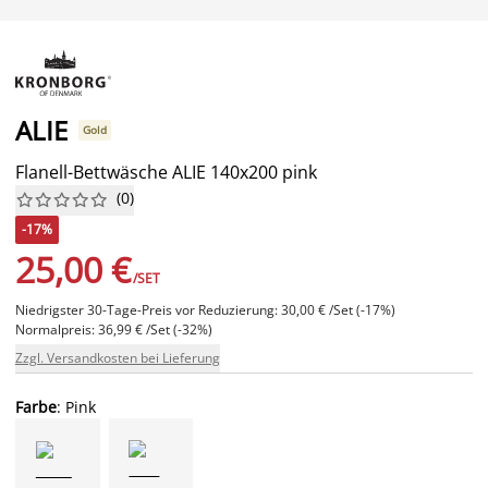
ALIE
Gold
Flanell-Bettwäsche ALIE 140x200 pink
(
0
)










-17%
25,00 €
/SET
Niedrigster 30-Tage-Preis vor Reduzierung: 30,00 € /Set (-17%)
Normalpreis: 36,99 € /Set (-32%)
Zzgl. Versandkosten bei Lieferung
Farbe
: Pink