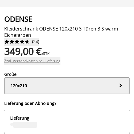
ODENSE
Kleiderschrank ODENSE 120x210 3 Türen 3 S warm
Eichefarben
(
24
)










349,00 €
/STK
Zzgl. Versandkosten bei Lieferung
Größe

120x210
Lieferung oder Abholung?
Lieferung