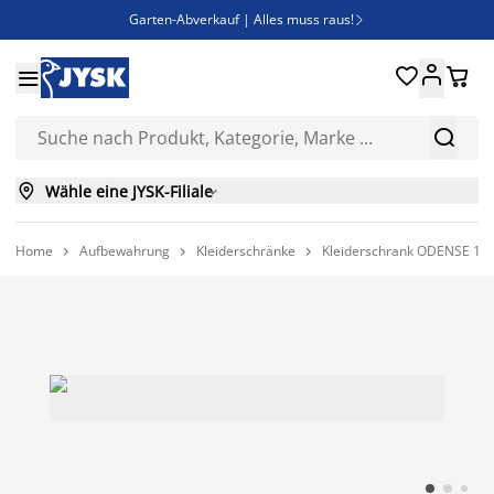
Garten-Abverkauf | Alles muss raus!

Deal Days | Spare bis zu 60%





Bist du Unternehmer? Entdecke JYSK-B2B


Esszimmerstuhl ADSLEV um nur 40€


Wähle eine JYSK-Filiale

Home
Aufbewahrung
Kleiderschränke
Kleiderschrank ODENSE 120


