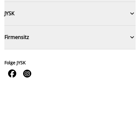

JYSK

Firmensitz
Folge JYSK

