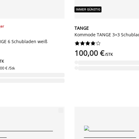
IMMER GÜNSTIG
ger
TANGE
Kommode TANGE 3+3 Schubla
E 6 Schubladen weiß










100,00 €
/STK
TK
00 € /Stk