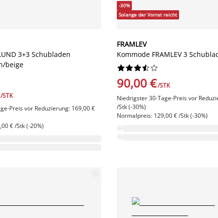
-30%
Solange der Vorrat reicht
FRAMLEV
UND 3+3 Schubladen
Kommode FRAMLEV 3 Schubla
n/beige










90,00 €
/STK
/STK
Niedrigster 30-Tage-Preis vor Reduzi
/Stk (-30%)
age-Preis vor Reduzierung: 169,00 €
Normalpreis: 129,00 € /Stk (-30%)
00 € /Stk (-20%)