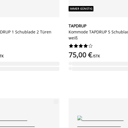
IMMER GÜNSTIG
TAPDRUP
RUP 1 Schublade 2 Türen
Kommode TAPDRUP 5 Schubla
weiß










75,00 €
TK
/STK