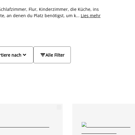
hlafzimmer, Flur, Kinderzimmer, die Küche, ins
te, an denen du Platz benötigst, um kleine und
...
Lies mehr
er restlichen Einrichtung oder setze mit einer
decke unsere Kommode in verschiedenen Größen
genau zu dir passen.


rtiere nach
Alle Filter