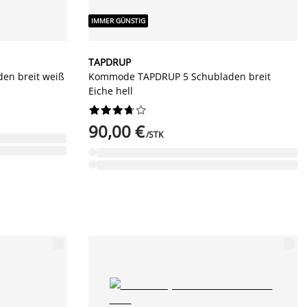
IMMER GÜNSTIG
TAPDRUP
en breit weiß
Kommode TAPDRUP 5 Schubladen breit
Eiche hell










90,00 €
/STK