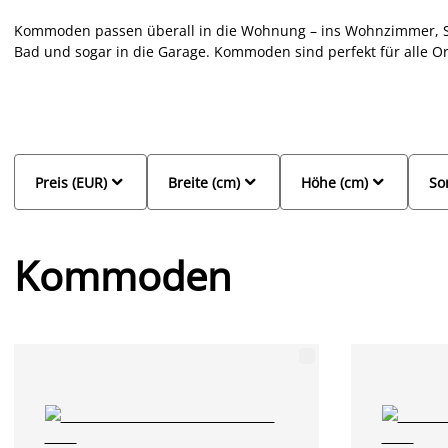
Kommoden passen überall in die Wohnung – ins Wohnzimmer, Sc
Bad und sogar in die Garage. Kommoden sind perfekt für alle Or
große Dinge zu verstauen. Wähle deine Kommode passend zu dein
besonderen Kommode einen Blickfang in deinem Zuhause. Ent
mit praktischen Schubladen und in verschiedenen Designs, die 



Preis (EUR)
Breite (cm)
Höhe (cm)
So
Kommoden