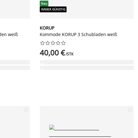
Neu
IMMER GÜNSTIG
KORUP
den weiß
Kommode KORUP 3 Schubladen weiß










40,00 €
/STK