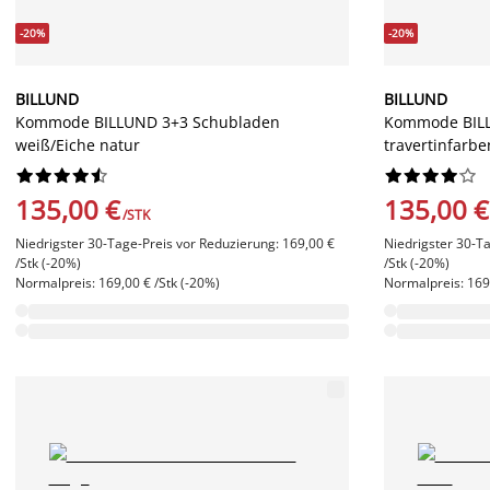
-20%
-20%
BILLUND
BILLUND
Kommode BILLUND 3+3 Schubladen
Kommode BILL
weiß/Eiche natur
travertinfarbe




















135,00 €
135,00 €
/STK
Niedrigster 30-Tage-Preis vor Reduzierung: 169,00 €
Niedrigster 30-T
/Stk (-20%)
/Stk (-20%)
Normalpreis: 169,00 € /Stk (-20%)
Normalpreis: 169,