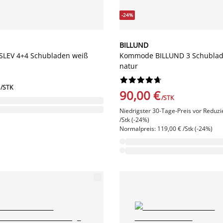
-24%
BILLUND
LEV 4+4 Schubladen weiß
Kommode BILLUND 3 Schublad
natur










/STK
90,00 €
/STK
Niedrigster 30-Tage-Preis vor Reduzi
/Stk (-24%)
Normalpreis: 119,00 € /Stk (-24%)