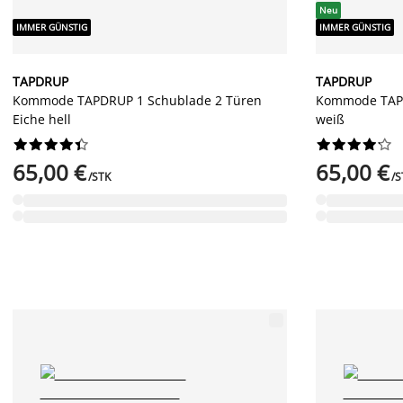
Neu
IMMER GÜNSTIG
IMMER GÜNSTIG
TAPDRUP
TAPDRUP
Kommode TAPDRUP 1 Schublade 2 Türen
Kommode TAPD
Eiche hell
weiß




















65,00 €
65,00 €
/STK
/S