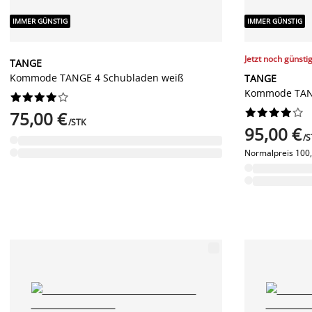
IMMER GÜNSTIG
IMMER GÜNSTIG
Jetzt noch günsti
TANGE
Kommode TANGE 4 Schubladen weiß
TANGE
Kommode TANG




















75,00 €
/STK
95,00 €
/S
Normalpreis
100,