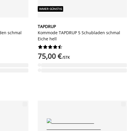
IMMER GÜNSTIG
TAPDRUP
den schmal
Kommode TAPDRUP 5 Schubladen schmal
Eiche hell










75,00 €
/STK