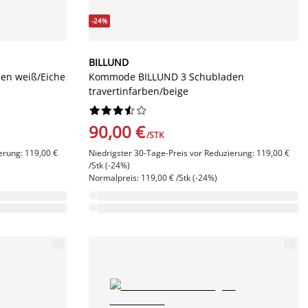
-24%
BILLUND
en weiß/Eiche
Kommode BILLUND 3 Schubladen
travertinfarben/beige










90,00 €
/STK
erung: 119,00 €
Niedrigster 30-Tage-Preis vor Reduzierung: 119,00 €
/Stk (-24%)
Normalpreis: 119,00 € /Stk (-24%)