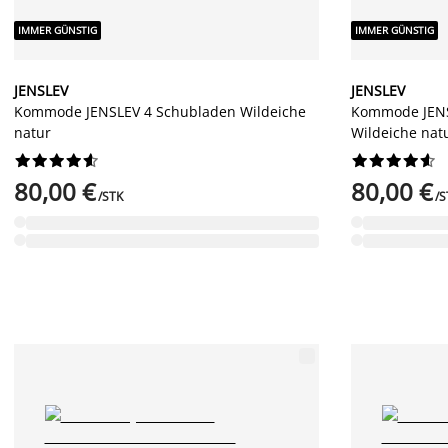
IMMER GÜNSTIG
IMMER GÜNSTIG
JENSLEV
JENSLEV
Kommode JENSLEV 4 Schubladen Wildeiche
Kommode JENS
natur
Wildeiche nat




















80,00 €
80,00 €
/STK
/S