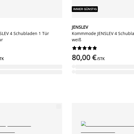
IMMER GÜNSTIG
JENSLEV
LEV 4 Schubladen 1 Tür
Kommmode JENSLEV 4 Schubla
ur
weiß










80,00 €
TK
/STK