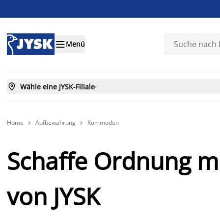

Menü

Wähle eine JYSK-Filiale

Home
Aufbewahrung
Kommoden


Schaffe Ordnung 
von JYSK