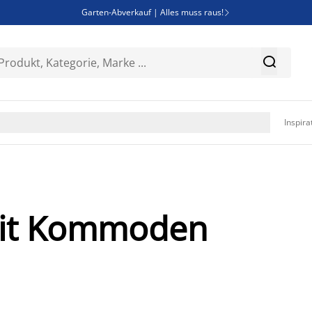
Garten-Abverkauf | Alles muss raus!

Deal Days | Spare bis zu 60%


Bist du Unternehmer? Entdecke JYSK-B2B

Esszimmerstuhl ADSLEV um nur 40€

Inspira
mit Kommoden