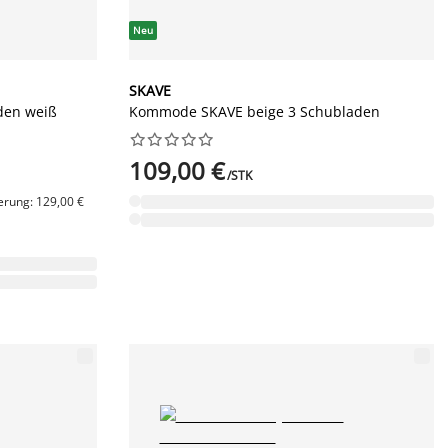
Neu
SKAVE
den weiß
Kommode SKAVE beige 3 Schubladen










109,00 €
/STK
erung: 129,00 €