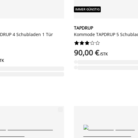
IMMER GÜNSTIG
TAPDRUP
RUP 4 Schubladen 1 Tür
Kommode TAPDRUP 5 Schublad










90,00 €
/STK
TK