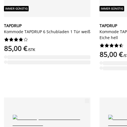
IMMER GÜNSTIG
IMMER GÜNSTIG
TAPDRUP
TAPDRUP
Kommode TAPDRUP 6 Schubladen 1 Tür weiß
Kommode TAPD
Eiche hell




















85,00 €
/STK
85,00 €
/S