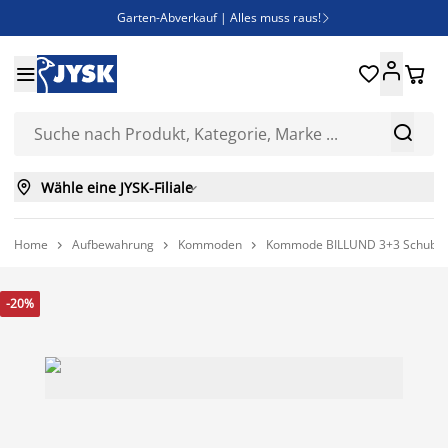
Garten-Abverkauf | Alles muss raus!

Deal Days | Spare bis zu 60%





Bist du Unternehmer? Entdecke JYSK-B2B

Esszimmerstuhl ADSLEV um nur 40€



Wähle eine JYSK-Filiale

Home
Aufbewahrung
Kommoden
Kommode BILLUND 3+3 Schublad



-20%