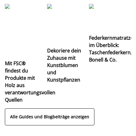
Ti
Federkernmatratze
M
im Überblick:
K
Dekoriere dein
Taschenfederkern,
u
Zuhause mit
Bonell & Co.
K
Mit FSC®
Kunstblumen
findest du
und
Produkte mit
Kunstpflanzen
Holz aus
verantwortungsvollen
Quellen
Alle Guides und Blogbeiträge anzeigen