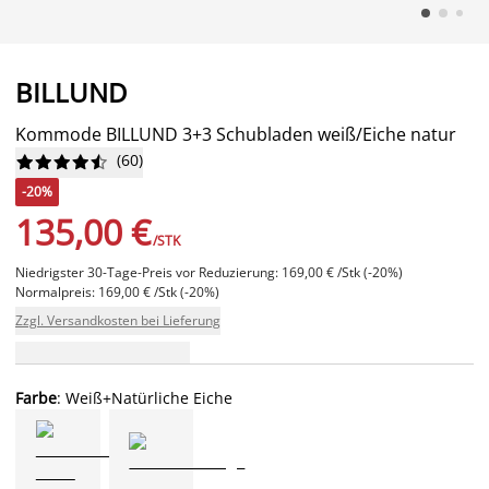
BILLUND
Kommode BILLUND 3+3 Schubladen weiß/Eiche natur
(
60
)










-20%
135,00 €
/STK
Niedrigster 30-Tage-Preis vor Reduzierung: 169,00 € /Stk (-20%)
Normalpreis: 169,00 € /Stk (-20%)
Zzgl. Versandkosten bei Lieferung
Farbe
: Weiß+Natürliche Eiche