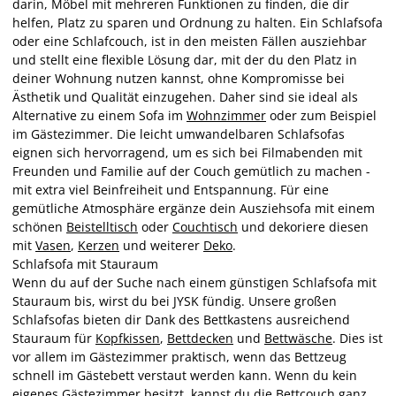
darin, Möbel mit mehreren Funktionen zu finden, die dir
helfen, Platz zu sparen und Ordnung zu halten. Ein Schlafsofa
oder eine Schlafcouch, ist in den meisten Fällen ausziehbar
und stellt eine flexible Lösung dar, mit der du den Platz in
deiner Wohnung nutzen kannst, ohne Kompromisse bei
Ästhetik und Qualität einzugehen. Daher sind sie ideal als
Alternative zu einem Sofa im
Wohnzimmer
oder zum Beispiel
im Gästezimmer. Die leicht umwandelbaren Schlafsofas
eignen sich hervorragend, um es sich bei Filmabenden mit
Freunden und Familie auf der Couch gemütlich zu machen -
mit extra viel Beinfreiheit und Entspannung. Für eine
gemütliche Atmosphäre ergänze dein Ausziehsofa mit einem
schönen
Beistelltisch
oder
Couchtisch
und dekoriere diesen
mit
Vasen
,
Kerzen
und weiterer
Deko
.
Schlafsofa mit Stauraum
Wenn du auf der Suche nach einem günstigen Schlafsofa mit
Stauraum bis, wirst du bei JYSK fündig. Unsere großen
Schlafsofas bieten dir Dank des Bettkastens ausreichend
Stauraum für
Kopfkissen
,
Bettdecken
und
Bettwäsche
. Dies ist
vor allem im Gästezimmer praktisch, wenn das Bettzeug
schnell im Gästebett verstaut werden kann. Wenn du kein
eigenes Gästezimmer besitzt, kannst du die Bettcouch ganz