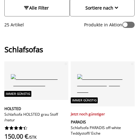
beeinträchtigen. Nutze es als Sofa und Bett in einem, wenn
der Platz im
Wohnzimmer
knapp ist, oder schaffe Platz für


Alle Filter
Sortiere nach
Übernachtungsgäste im Gästezimmer. Egal, ob du ein
Eckschlafsofa, eine Schlafcouch oder ein Schlafsofa mit/ohne
25 Artikel
Produkte in Aktion
Chaiselongue oder offenem Ende suchst, wir haben eines, das
deinen Bedürfnissen entspricht. Entdecke unsere große
Auswahl an modernen Schlafsofas zu günstigen Preisen.
Schlafsofas
IMMER GÜNSTIG
IMMER GÜNSTIG
HOLSTED
Jetzt noch günstiger
Schlafsofa HOLSTED grau Stoff
/natur
PARADIS
Schlafsofa PARADIS off-white










Teddystoff/ Eiche
150,00 €
/STK