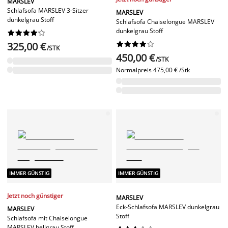
MARSLEV
Schlafsofa MARSLEV 3-Sitzer
MARSLEV
dunkelgrau Stoff
Schlafsofa Chaiselongue MARSLEV
dunkelgrau Stoff










325,00 €










/STK
450,00 €
/STK
Normalpreis
475,00 € /Stk
IMMER GÜNSTIG
IMMER GÜNSTIG
Jetzt noch günstiger
MARSLEV
Eck-Schlafsofa MARSLEV dunkelgrau
MARSLEV
Stoff
Schlafsofa mit Chaiselongue
MARSLEV hellgrau Stoff