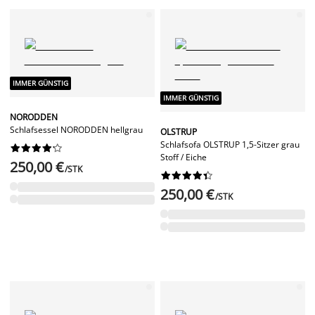
IMMER GÜNSTIG
IMMER GÜNSTIG
NORODDEN
Schlafsessel NORODDEN hellgrau
OLSTRUP
Schlafsofa OLSTRUP 1,5-Sitzer grau










Stoff / Eiche
250,00 €
/STK










250,00 €
/STK