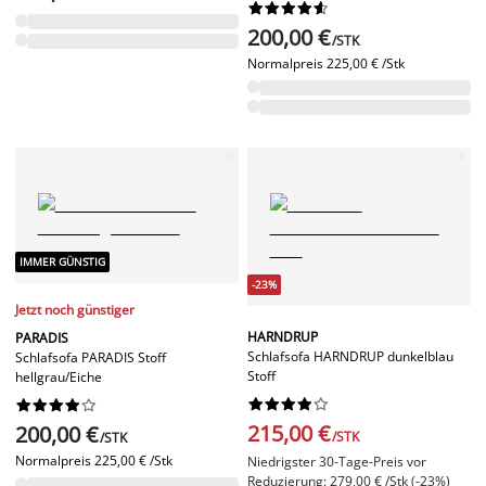










200,00 €
/STK
Normalpreis
225,00 € /Stk
IMMER GÜNSTIG
-23%
Jetzt noch günstiger
HARNDRUP
PARADIS
Schlafsofa HARNDRUP dunkelblau
Schlafsofa PARADIS Stoff
Stoff
hellgrau/Eiche




















215,00 €
200,00 €
/STK
/STK
Normalpreis
225,00 € /Stk
Niedrigster 30-Tage-Preis vor
Reduzierung: 279,00 € /Stk (-23%)