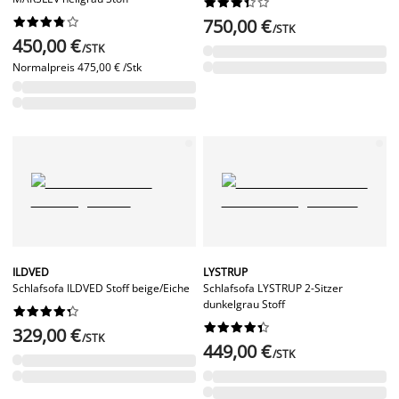




















750,00 €
/STK
450,00 €
/STK
Normalpreis
475,00 € /Stk
ILDVED
LYSTRUP
Schlafsofa ILDVED Stoff beige/Eiche
Schlafsofa LYSTRUP 2-Sitzer
dunkelgrau Stoff




















329,00 €
/STK
449,00 €
/STK