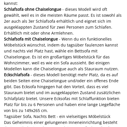
kannst:
Schlafsofa ohne Chaiselongue
- dieses Modell wird oft
gewählt, weil es in die meisten Räume passt. Es ist sowohl als
2er auch als 3er Schlafsofa erhältlich und eignet sich im
ausgeklappten Zustand für zwei Personen zum Schlafen.
Erhältlich mit oder ohne Armlehnen.
Schlafsofa mit Chaiselongue
- Wenn du ein funktionelles
Möbelstück wünschst, indem du tagsüber faulenzen kannst
und nachts viel Platz hast, wähle ein Bettsofa mit
Chaiselongue. Es ist ein großartiges Möbelstück für das
Wohnzimmer, weil es wie ein Sofa aussieht. Bei einigen
Modellen kann die Chaiselongue auch als Stauraum nutzen.
Eckschlafsofa
- dieses Modell benötigt mehr Platz, da es auf
beiden Seiten eine Chaiselongue und/oder ein offenes Ende
gibt. Das Ecksofa hingegen hat den Vorteil, dass es viel
Stauraum bietet und im ausgeklappten Zustand zusätzlichen
Schlafplatz bietet. Unsere Ecksofas mit Schlaffunktion bieten
Platz für bis zu 6 Personen und haben eine lange Liegefläche
von bis zu 149x265 cm.
Tagsüber Sofa, Nachts Bett - ein vielseitiges Möbelstück
Das Geheimnis einer gelungenen Inneneinrichtung besteht