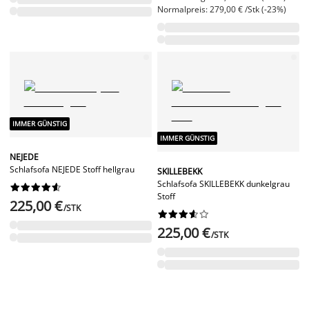
Normalpreis: 279,00 € /Stk (-23%)
IMMER GÜNSTIG
IMMER GÜNSTIG
NEJEDE
Schlafsofa NEJEDE Stoff hellgrau
SKILLEBEKK
Schlafsofa SKILLEBEKK dunkelgrau










Stoff
225,00 €
/STK










225,00 €
/STK