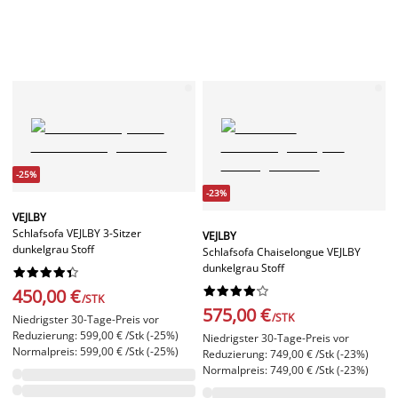
-25%
-23%
VEJLBY
Schlafsofa VEJLBY 3-Sitzer
VEJLBY
dunkelgrau Stoff
Schlafsofa Chaiselongue VEJLBY
dunkelgrau Stoff




















450,00 €
/STK
575,00 €
/STK
Niedrigster 30-Tage-Preis vor
Reduzierung: 599,00 € /Stk (-25%)
Niedrigster 30-Tage-Preis vor
Normalpreis: 599,00 € /Stk (-25%)
Reduzierung: 749,00 € /Stk (-23%)
Normalpreis: 749,00 € /Stk (-23%)