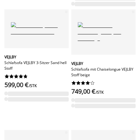
VEJLBY
Schlafsofa VEJLBY 3-Sitzer Sand hell
VEJLBY
Stoff
Schlafsofa mit Chaiselongue VEJLBY
Stoff beige




















599,00 €
/STK
749,00 €
/STK