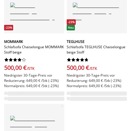
-23%
-23%
Neu
MOMMARK
TEGLHUSE
Schlafsofa Chaiselongue MOMMARK
Schlafsofa TEGLHUSE Chaiselongue
Stoff beige
beige Stoff




















500,00 €
500,00 €
/STK
/STK
Niedrigster 30-Tage-Preis vor
Niedrigster 30-Tage-Preis vor
Reduzierung: 649,00 € /Stk (-23%)
Reduzierung: 649,00 € /Stk (-23%)
Normalpreis: 649,00 € /Stk (-23%)
Normalpreis: 649,00 € /Stk (-23%)