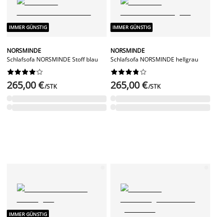
IMMER GÜNSTIG
IMMER GÜNSTIG
NORSMINDE
NORSMINDE
Schlafsofa NORSMINDE Stoff blau
Schlafsofa NORSMINDE hellgrau




















265,00 €
265,00 €
/STK
/STK
IMMER GÜNSTIG