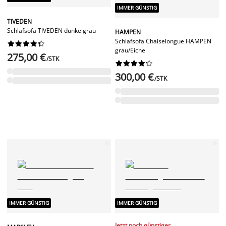
IMMER GÜNSTIG
TIVEDEN
Schlafsofa TIVEDEN dunkelgrau
HAMPEN
Schlafsofa Chaiselongue HAMPEN










grau/Eiche
275,00 €
/STK










300,00 €
/STK
IMMER GÜNSTIG
IMMER GÜNSTIG
Jetzt noch günstiger