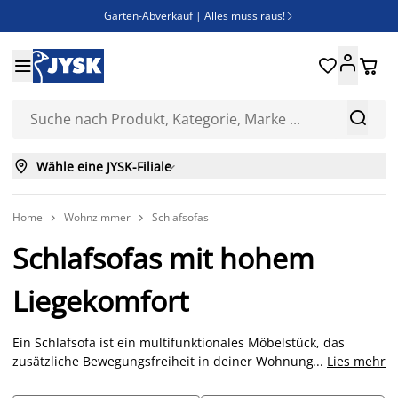
Garten-Abverkauf | Alles muss raus!

Deal Days | Spare bis zu 60%





Bist du Unternehmer? Entdecke JYSK-B2B

Esszimmerstuhl ADSLEV um nur 40€



Wähle eine JYSK-Filiale

Home
Wohnzimmer
Schlafsofas


Schlafsofas mit hohem
Liegekomfort
Ein Schlafsofa ist ein multifunktionales Möbelstück, das
zusätzliche Bewegungsfreiheit in deiner Wohnung schafft,
...
Lies mehr
ohne den Raum für Gemütlichkeit und Zusammensein zu