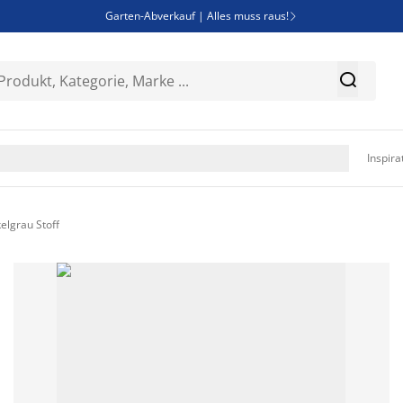
Garten-Abverkauf | Alles muss raus!

SALE | Spare bis zu 70%


Bist du Unternehmer? Entdecke JYSK-B2B

Esszimmerstuhl ADSLEV um nur 40€

Inspira
elgrau Stoff