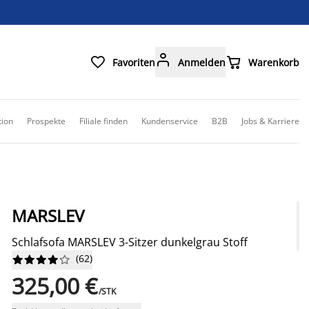



Favoriten
Anmelden
Warenkorb
tion
Prospekte
Filiale finden
Kundenservice
B2B
Jobs & Karriere
MARSLEV
Schlafsofa MARSLEV 3-Sitzer dunkelgrau Stoff
(
62
)










325,00 €
/STK