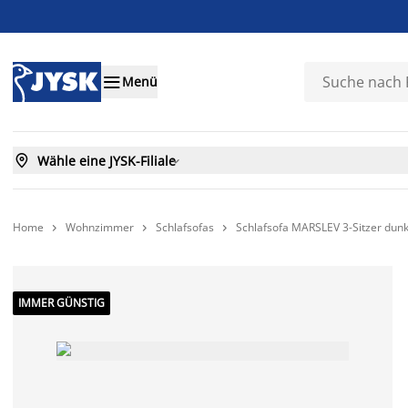

Menü

Wähle eine JYSK-Filiale

Home
Wohnzimmer
Schlafsofas
Schlafsofa MARSLEV 3-Sitzer dunk



IMMER GÜNSTIG