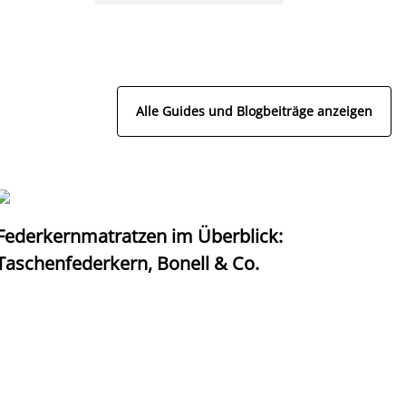
Alle Guides und Blogbeiträge anzeigen
Federkernmatratzen im Überblick:
T
Taschenfederkern, Bonell & Co.
K