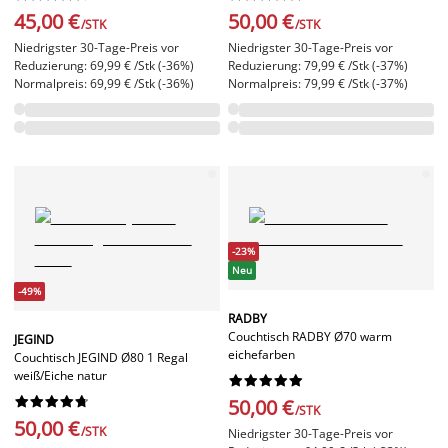
45,00 €
50,00 €
/STK
/STK
Niedrigster 30-Tage-Preis vor
Niedrigster 30-Tage-Preis vor
Reduzierung: 69,99 € /Stk (-36%)
Reduzierung: 79,99 € /Stk (-37%)
Normalpreis: 69,99 € /Stk (-36%)
Normalpreis: 79,99 € /Stk (-37%)
-23%
Neu
-49%
RADBY
Couchtisch RADBY Ø70 warm
JEGIND
eichefarben
Couchtisch JEGIND Ø80 1 Regal
weiß/Eiche natur




















50,00 €
/STK
50,00 €
/STK
Niedrigster 30-Tage-Preis vor