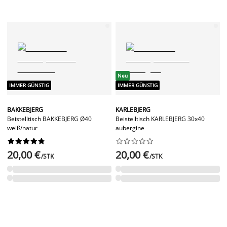
Neu
IMMER GÜNSTIG
IMMER GÜNSTIG
BAKKEBJERG
KARLEBJERG
Beistelltisch BAKKEBJERG Ø40
Beistelltisch KARLEBJERG 30x40
weiß/natur
aubergine




















20,00 €
20,00 €
/STK
/STK