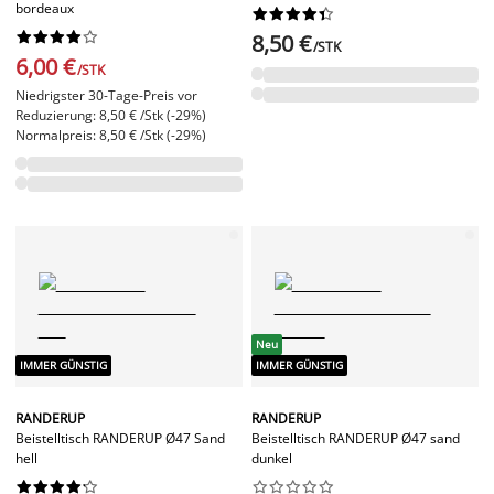
bordeaux




















8,50 €
/STK
6,00 €
/STK
Niedrigster 30-Tage-Preis vor
Reduzierung: 8,50 € /Stk (-29%)
Normalpreis: 8,50 € /Stk (-29%)
Neu
IMMER GÜNSTIG
IMMER GÜNSTIG
RANDERUP
RANDERUP
Beistelltisch RANDERUP Ø47 Sand
Beistelltisch RANDERUP Ø47 sand
hell
dunkel



















