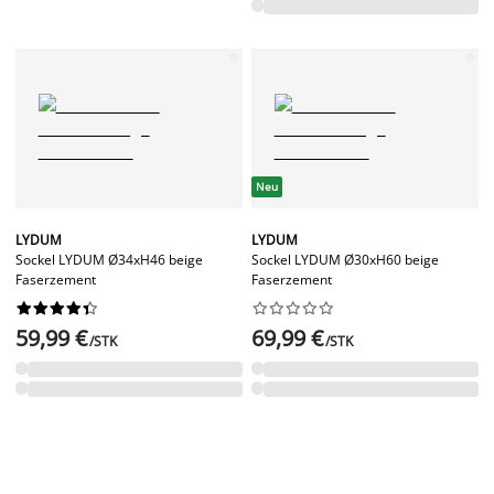
Neu
LYDUM
LYDUM
Sockel LYDUM Ø34xH46 beige
Sockel LYDUM Ø30xH60 beige
Faserzement
Faserzement




















59,99 €
69,99 €
/STK
/STK