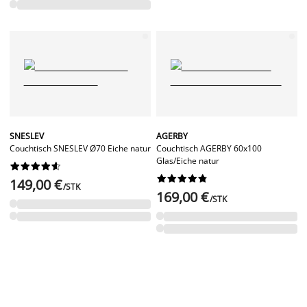
SNESLEV
AGERBY
Couchtisch SNESLEV Ø70 Eiche natur
Couchtisch AGERBY 60x100
Glas/Eiche natur




















149,00 €
/STK
169,00 €
/STK