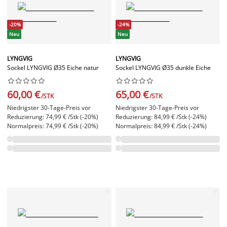
-20%
-24%
Neu
Neu
LYNGVIG
LYNGVIG
Sockel LYNGVIG Ø35 Eiche natur
Sockel LYNGVIG Ø35 dunkle Eiche




















60,00 €
65,00 €
/STK
/STK
Niedrigster 30-Tage-Preis vor
Niedrigster 30-Tage-Preis vor
Reduzierung: 74,99 € /Stk (-20%)
Reduzierung: 84,99 € /Stk (-24%)
Normalpreis: 74,99 € /Stk (-20%)
Normalpreis: 84,99 € /Stk (-24%)