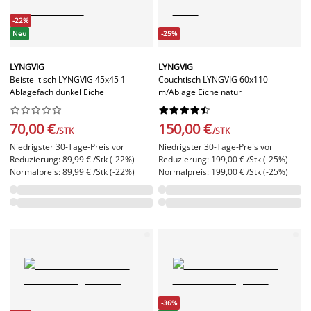
-22%
Neu
-25%
LYNGVIG
LYNGVIG
Beistelltisch LYNGVIG 45x45 1
Couchtisch LYNGVIG 60x110
Ablagefach dunkel Eiche
m/Ablage Eiche natur




















70,00 €
150,00 €
/STK
/STK
Niedrigster 30-Tage-Preis vor
Niedrigster 30-Tage-Preis vor
Reduzierung: 89,99 € /Stk (-22%)
Reduzierung: 199,00 € /Stk (-25%)
Normalpreis: 89,99 € /Stk (-22%)
Normalpreis: 199,00 € /Stk (-25%)
-36%