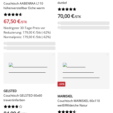
dunkel
Couchtisch AABENRAA L110
höhenverstellbar Eiche warm




















70,00 €
/STK
67,50 €
/STK
Niedrigster 30-Tage-Preis vor
Reduzierung: 179,00 € /Stk (-62%)
Normalpreis: 179,00 € /Stk (-62%)
-34%
GELSTED
Couchtisch GELSTED 60x60
MARKSKEL
travertinfarben
Couchtisch MARKSKEL 60x110
weiß/Wildeiche Natur



















