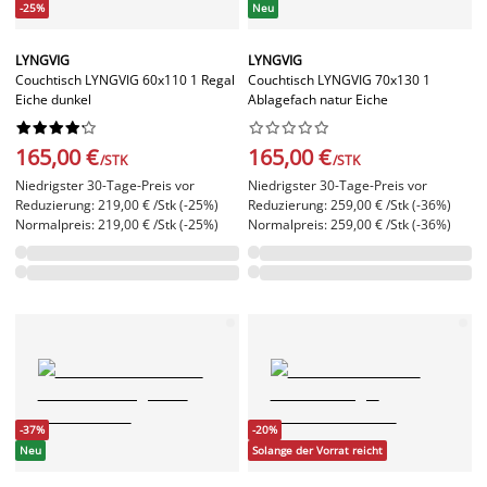
-25%
Neu
LYNGVIG
LYNGVIG
Couchtisch LYNGVIG 60x110 1 Regal
Couchtisch LYNGVIG 70x130 1
Eiche dunkel
Ablagefach natur Eiche




















165,00 €
165,00 €
/STK
/STK
Niedrigster 30-Tage-Preis vor
Niedrigster 30-Tage-Preis vor
Reduzierung: 219,00 € /Stk (-25%)
Reduzierung: 259,00 € /Stk (-36%)
Normalpreis: 219,00 € /Stk (-25%)
Normalpreis: 259,00 € /Stk (-36%)
-37%
-20%
Neu
Solange der Vorrat reicht