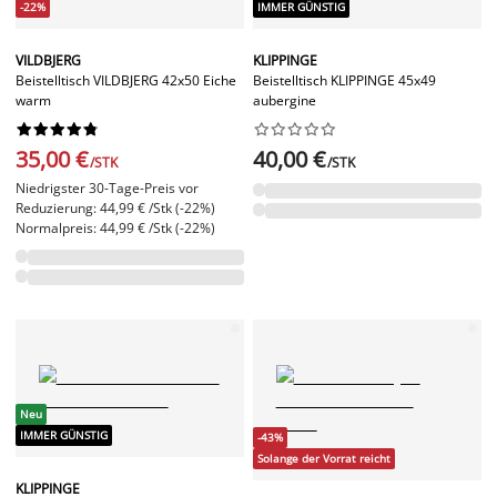
-22%
IMMER GÜNSTIG
VILDBJERG
KLIPPINGE
Beistelltisch VILDBJERG 42x50 Eiche
Beistelltisch KLIPPINGE 45x49
warm
aubergine




















35,00 €
40,00 €
/STK
/STK
Niedrigster 30-Tage-Preis vor
Reduzierung: 44,99 € /Stk (-22%)
Normalpreis: 44,99 € /Stk (-22%)
Neu
IMMER GÜNSTIG
-43%
Solange der Vorrat reicht
KLIPPINGE