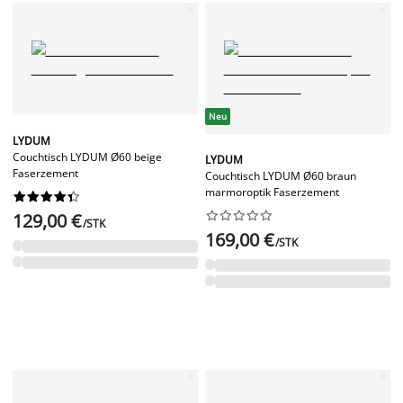
Neu
LYDUM
Couchtisch LYDUM Ø60 beige
LYDUM
Faserzement
Couchtisch LYDUM Ø60 braun
marmoroptik Faserzement




















129,00 €
/STK
169,00 €
/STK