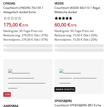
LYNGVIG
VEDDE
Couchtisch LYNGVIG 70x130 1
Couchtisch VEDDE 60x110 1 Regal
Ablagefach dunkel Eiche
Wildeiche dunkel




















175,00 €
60,00 €
/STK
/STK
Niedrigster 30-Tage-Preis vor
Niedrigster 30-Tage-Preis vor
Reduzierung: 279,00 € /Stk (-37%)
Reduzierung: 75,00 € /Stk (-20%)
Normalpreis: 279,00 € /Stk (-37%)
Normalpreis: 75,00 € /Stk (-20%)
IMMER GÜNSTIG
-62%
SPODSBJERG
Couchtisch SPODSBJERG Ø67 Eiche
AABENRAA