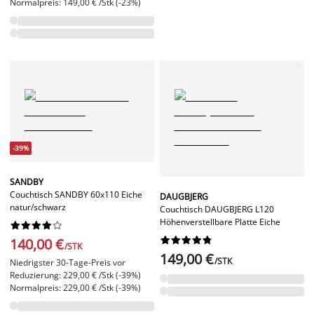
Normalpreis: 149,00 € /Stk (-23%)
-39%
SANDBY
Couchtisch SANDBY 60x110 Eiche
DAUGBJERG
natur/schwarz
Couchtisch DAUGBJERG L120
Höhenverstellbare Platte Eiche




















140,00 €
/STK
149,00 €
/STK
Niedrigster 30-Tage-Preis vor
Reduzierung: 229,00 € /Stk (-39%)
Normalpreis: 229,00 € /Stk (-39%)