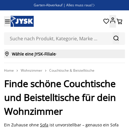
Garten-Abverkauf | Alles muss raus!

Deal Days | Spare bis zu 60%





Bist du Unternehmer? Entdecke JYSK-B2B

Esszimmerstuhl ADSLEV um nur 40€



Wähle eine JYSK-Filiale

Home
Wohnzimmer
Couchtische & Beistelltische


Finde schöne Couchtische
und Beistelltische für dein
Wohnzimmer
Ein Zuhause ohne
Sofa
ist unvorstellbar – genauso ein Sofa