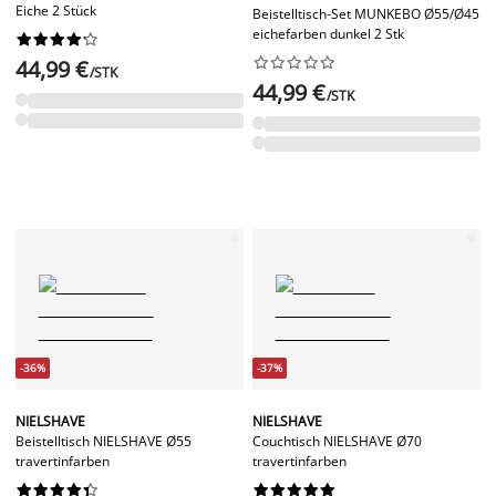
Eiche 2 Stück
Beistelltisch-Set MUNKEBO Ø55/Ø45
eichefarben dunkel 2 Stk




















44,99 €
/STK
44,99 €
/STK
-36%
-37%
NIELSHAVE
NIELSHAVE
Beistelltisch NIELSHAVE Ø55
Couchtisch NIELSHAVE Ø70
travertinfarben
travertinfarben



















