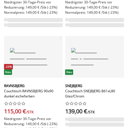
Niedrigster 30-Tage-Preis vor
Niedrigster 30-Tage-Preis vor
Reduzierung: 149,00 € /Stk (-23%)
Reduzierung: 149,00 € /Stk (-23%)
Normalpreis: 149,00 € /Stk (-23%)
Normalpreis: 149,00 € /Stk (-23%)
-23%
Neu
Neu
RAVNSBJERG
SNEJBJERG
Couchtisch RAVNSBJERG 90x90
Couchtisch SNEJBJERG B61xL80
dunkel eichefarben
Glas/Chrom




















115,00 €
139,00 €
/STK
/STK
Niedrigster 30-Tage-Preis vor
Reduzierung: 149,00 € /Stk (-23%)