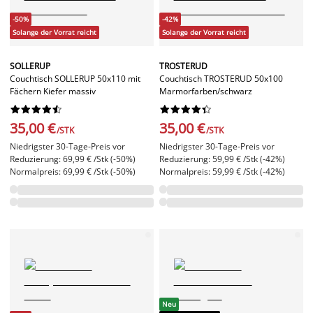
-50%
-42%
Solange der Vorrat reicht
Solange der Vorrat reicht
SOLLERUP
TROSTERUD
Couchtisch SOLLERUP 50x110 mit
Couchtisch TROSTERUD 50x100
Fächern Kiefer massiv
Marmorfarben/schwarz




















35,00 €
35,00 €
/STK
/STK
Niedrigster 30-Tage-Preis vor
Niedrigster 30-Tage-Preis vor
Reduzierung: 69,99 € /Stk (-50%)
Reduzierung: 59,99 € /Stk (-42%)
Normalpreis: 69,99 € /Stk (-50%)
Normalpreis: 59,99 € /Stk (-42%)
Neu