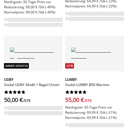
Reduzierung: 64,99 € /Stk (-23%)
Niedrigster 30-Tage-Preis vor
Normalpreis: 64,99 € /Stk (-23%)
Reduzierung: 99,00 € /Stk (-49%)
Normalpreis: 99,00 € /Stk (-49%)
IMMER GÜNSTIG
-21%
UDBY
LUMBY
Sockel UDBY 36x46 1 Regal Chrom
Sockel LUMBY Ø30 Marmor




















50,00 €
55,00 €
/STK
/STK
Niedrigster 30-Tage-Preis vor
Reduzierung: 69,99 € /Stk (-21%)
Normalpreis: 69,99 € /Stk (-21%)