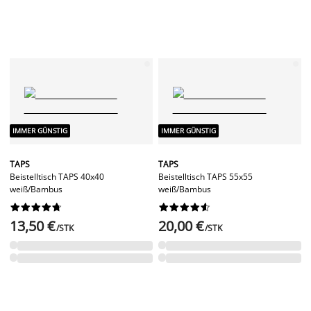
IMMER GÜNSTIG
IMMER GÜNSTIG
TAPS
TAPS
Beistelltisch TAPS 40x40
Beistelltisch TAPS 55x55
weiß/Bambus
weiß/Bambus




















13,50 €
20,00 €
/STK
/STK