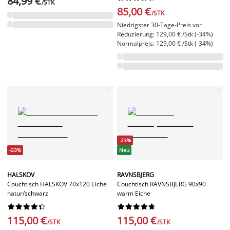
84,99 €
/STK
85,00 €
/STK
Niedrigster 30-Tage-Preis vor
Reduzierung: 129,00 € /Stk (-34%)
Normalpreis: 129,00 € /Stk (-34%)
-23%
-23%
Neu
HALSKOV
RAVNSBJERG
Couchtisch HALSKOV 70x120 Eiche
Couchtisch RAVNSBJERG 90x90
natur/schwarz
warm Eiche




















115,00 €
115,00 €
/STK
/STK