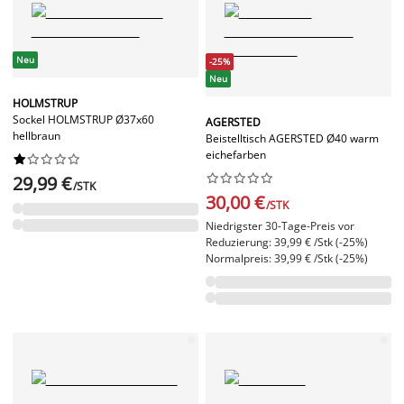
Neu
-25%
Neu
HOLMSTRUP
Sockel HOLMSTRUP Ø37x60
AGERSTED
hellbraun
Beistelltisch AGERSTED Ø40 warm
eichefarben




















29,99 €
/STK
30,00 €
/STK
Niedrigster 30-Tage-Preis vor
Reduzierung: 39,99 € /Stk (-25%)
Normalpreis: 39,99 € /Stk (-25%)