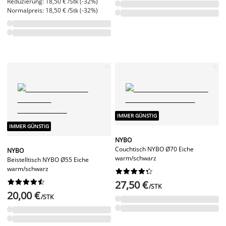
Reduzierung: 18,50 € /Stk (-32%)
Normalpreis: 18,50 € /Stk (-32%)
IMMER GÜNSTIG
IMMER GÜNSTIG
NYBO
Couchtisch NYBO Ø70 Eiche
NYBO
warm/schwarz
Beistelltisch NYBO Ø55 Eiche
warm/schwarz




















27,50 €
/STK
20,00 €
/STK