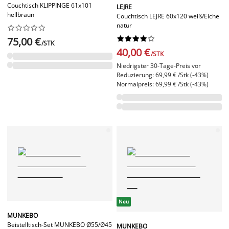
Couchtisch KLIPPINGE 61x101
LEJRE
hellbraun
Couchtisch LEJRE 60x120 weiß/Eiche
natur




















75,00 €
/STK
40,00 €
/STK
Niedrigster 30-Tage-Preis vor
Reduzierung: 69,99 € /Stk (-43%)
Normalpreis: 69,99 € /Stk (-43%)
Neu
MUNKEBO
Beistelltisch-Set MUNKEBO Ø55/Ø45
MUNKEBO