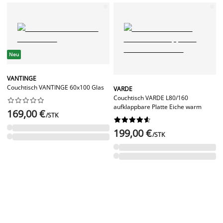
Neu
VANTINGE
Couchtisch VANTINGE 60x100 Glas
VARDE
Couchtisch VARDE L80/160










aufklappbare Platte Eiche warm
169,00 €
/STK










199,00 €
/STK