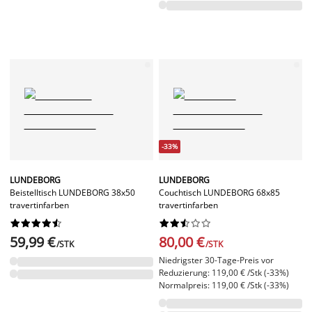
-33%
LUNDEBORG
LUNDEBORG
Beistelltisch LUNDEBORG 38x50
Couchtisch LUNDEBORG 68x85
travertinfarben
travertinfarben




















59,99 €
80,00 €
/STK
/STK
Niedrigster 30-Tage-Preis vor
Reduzierung: 119,00 € /Stk (-33%)
Normalpreis: 119,00 € /Stk (-33%)