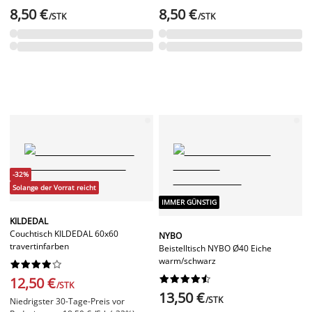
8,50 €
8,50 €
/STK
/STK
-32%
Solange der Vorrat reicht
IMMER GÜNSTIG
KILDEDAL
Couchtisch KILDEDAL 60x60
NYBO
travertinfarben
Beistelltisch NYBO Ø40 Eiche
warm/schwarz




















12,50 €
/STK
13,50 €
/STK
Niedrigster 30-Tage-Preis vor