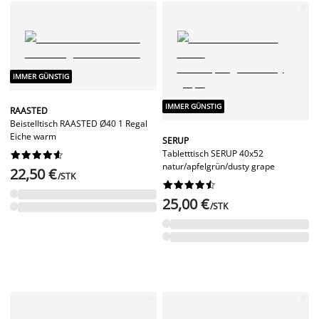
IMMER GÜNSTIG
IMMER GÜNSTIG
RAASTED
Beistelltisch RAASTED Ø40 1 Regal
Eiche warm
SERUP
Tabletttisch SERUP 40x52










natur/apfelgrün/dusty grape
22,50 €
/STK










25,00 €
/STK