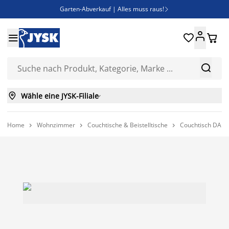
Garten-Abverkauf | Alles muss raus!

Deal Days | Spare bis zu 60%





Bist du Unternehmer? Entdecke JYSK-B2B

Esszimmerstuhl ADSLEV um nur 40€



Wähle eine JYSK-Filiale

Home
Wohnzimmer
Couchtische & Beistelltische
Couchtisch DAUG


