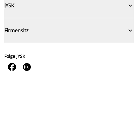

JYSK

Firmensitz
Folge JYSK

