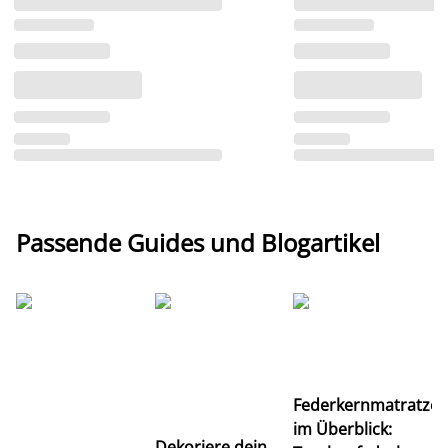
Passende Guides und Blogartikel
Ti
Federkernmatratze
M
im Überblick:
K
Dekoriere dein