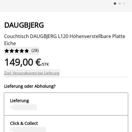
DAUGBJERG
Couchtisch DAUGBJERG L120 Höhenverstellbare Platte
Eiche
(
28
)










149,00 €
/STK
Zzgl. Versandkosten bei Lieferung
Lieferung oder Abholung?
Lieferung
Click & Collect