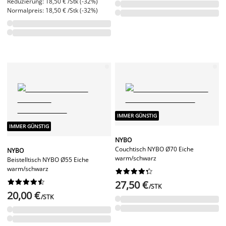
Reduzierung: 18,50 € /Stk (-32%)
Normalpreis: 18,50 € /Stk (-32%)
IMMER GÜNSTIG
IMMER GÜNSTIG
NYBO
Couchtisch NYBO Ø70 Eiche
NYBO
warm/schwarz
Beistelltisch NYBO Ø55 Eiche
warm/schwarz




















27,50 €
/STK
20,00 €
/STK