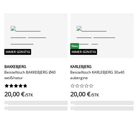
Neu
IMMER GÜNSTIG
IMMER GÜNSTIG
BAKKEBJERG
KARLEBJERG
Beistelltisch BAKKEBJERG Ø40
Beistelltisch KARLEBJERG 30x40
weiß/natur
aubergine




















20,00 €
20,00 €
/STK
/STK