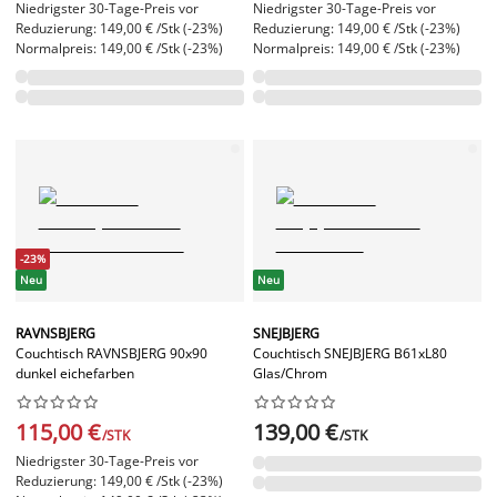
Niedrigster 30-Tage-Preis vor
Niedrigster 30-Tage-Preis vor
Reduzierung: 149,00 € /Stk (-23%)
Reduzierung: 149,00 € /Stk (-23%)
Normalpreis: 149,00 € /Stk (-23%)
Normalpreis: 149,00 € /Stk (-23%)
-23%
Neu
Neu
RAVNSBJERG
SNEJBJERG
Couchtisch RAVNSBJERG 90x90
Couchtisch SNEJBJERG B61xL80
dunkel eichefarben
Glas/Chrom




















115,00 €
139,00 €
/STK
/STK
Niedrigster 30-Tage-Preis vor
Reduzierung: 149,00 € /Stk (-23%)