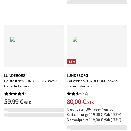
-33%
LUNDEBORG
LUNDEBORG
Beistelltisch LUNDEBORG 38x50
Couchtisch LUNDEBORG 68x85
travertinfarben
travertinfarben




















59,99 €
80,00 €
/STK
/STK
Niedrigster 30-Tage-Preis vor
Reduzierung: 119,00 € /Stk (-33%)
Normalpreis: 119,00 € /Stk (-33%)