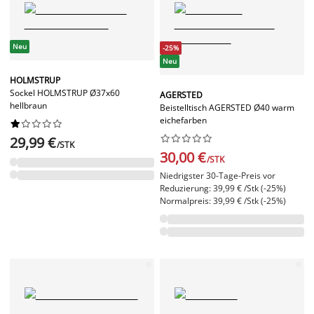
Neu
-25%
Neu
HOLMSTRUP
Sockel HOLMSTRUP Ø37x60
AGERSTED
hellbraun
Beistelltisch AGERSTED Ø40 warm
eichefarben




















29,99 €
/STK
30,00 €
/STK
Niedrigster 30-Tage-Preis vor
Reduzierung: 39,99 € /Stk (-25%)
Normalpreis: 39,99 € /Stk (-25%)