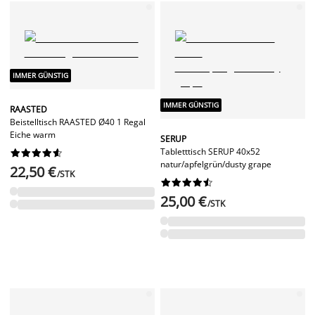
IMMER GÜNSTIG
IMMER GÜNSTIG
RAASTED
Beistelltisch RAASTED Ø40 1 Regal
Eiche warm
SERUP
Tabletttisch SERUP 40x52










natur/apfelgrün/dusty grape
22,50 €
/STK










25,00 €
/STK