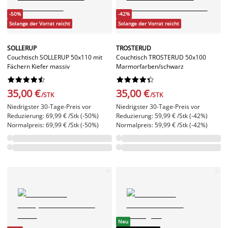
-50%
-42%
Solange der Vorrat reicht
Solange der Vorrat reicht
SOLLERUP
TROSTERUD
Couchtisch SOLLERUP 50x110 mit
Couchtisch TROSTERUD 50x100
Fächern Kiefer massiv
Marmorfarben/schwarz




















35,00 €
35,00 €
/STK
/STK
Niedrigster 30-Tage-Preis vor
Niedrigster 30-Tage-Preis vor
Reduzierung: 69,99 € /Stk (-50%)
Reduzierung: 59,99 € /Stk (-42%)
Normalpreis: 69,99 € /Stk (-50%)
Normalpreis: 59,99 € /Stk (-42%)
Neu