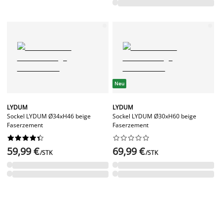
Neu
LYDUM
LYDUM
Sockel LYDUM Ø34xH46 beige
Sockel LYDUM Ø30xH60 beige
Faserzement
Faserzement




















59,99 €
69,99 €
/STK
/STK