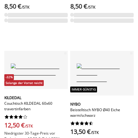
8,50 €
8,50 €
/STK
/STK
-32%
Solange der Vorrat reicht
IMMER GÜNSTIG
KILDEDAL
Couchtisch KILDEDAL 60x60
NYBO
travertinfarben
Beistelltisch NYBO Ø40 Eiche
warm/schwarz




















12,50 €
/STK
13,50 €
/STK
Niedrigster 30-Tage-Preis vor