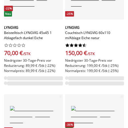
-22%
Neu
-25%
LYNGVIG
LYNGVIG
Beistelltisch LYNGVIG 45x45 1
Couchtisch LYNGVIG 60x110
Ablagefach dunkel Eiche
m/Ablage Eiche natur




















70,00 €
150,00 €
/STK
/STK
Niedrigster 30-Tage-Preis vor
Niedrigster 30-Tage-Preis vor
Reduzierung: 89,99 € /Stk (-22%)
Reduzierung: 199,00 € /Stk (-25%)
Normalpreis: 89,99 € /Stk (-22%)
Normalpreis: 199,00 € /Stk (-25%)
-36%