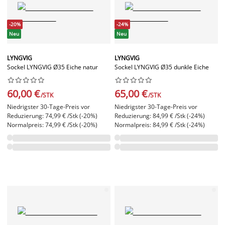
-20%
-24%
Neu
Neu
LYNGVIG
LYNGVIG
Sockel LYNGVIG Ø35 Eiche natur
Sockel LYNGVIG Ø35 dunkle Eiche




















60,00 €
65,00 €
/STK
/STK
Niedrigster 30-Tage-Preis vor
Niedrigster 30-Tage-Preis vor
Reduzierung: 74,99 € /Stk (-20%)
Reduzierung: 84,99 € /Stk (-24%)
Normalpreis: 74,99 € /Stk (-20%)
Normalpreis: 84,99 € /Stk (-24%)