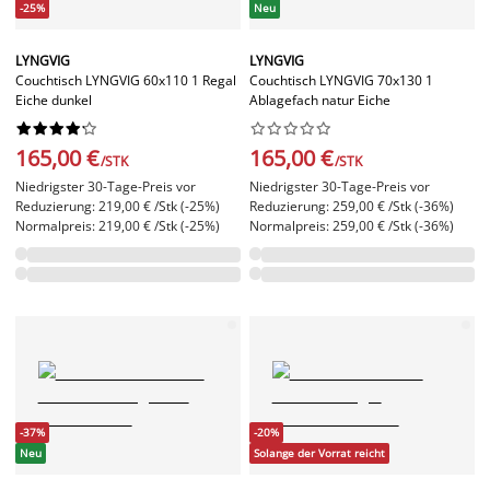
-25%
Neu
LYNGVIG
LYNGVIG
Couchtisch LYNGVIG 60x110 1 Regal
Couchtisch LYNGVIG 70x130 1
Eiche dunkel
Ablagefach natur Eiche




















165,00 €
165,00 €
/STK
/STK
Niedrigster 30-Tage-Preis vor
Niedrigster 30-Tage-Preis vor
Reduzierung: 219,00 € /Stk (-25%)
Reduzierung: 259,00 € /Stk (-36%)
Normalpreis: 219,00 € /Stk (-25%)
Normalpreis: 259,00 € /Stk (-36%)
-37%
-20%
Neu
Solange der Vorrat reicht