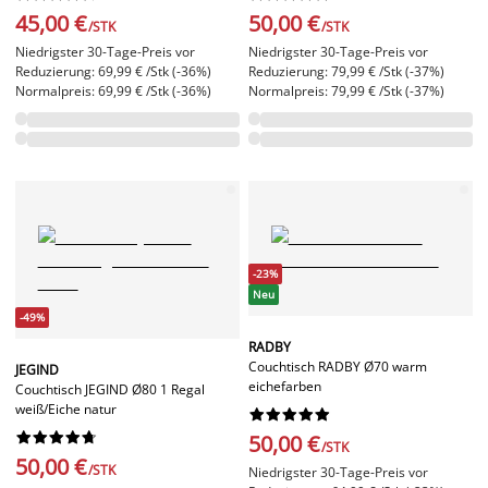
45,00 €
50,00 €
/STK
/STK
Niedrigster 30-Tage-Preis vor
Niedrigster 30-Tage-Preis vor
Reduzierung: 69,99 € /Stk (-36%)
Reduzierung: 79,99 € /Stk (-37%)
Normalpreis: 69,99 € /Stk (-36%)
Normalpreis: 79,99 € /Stk (-37%)
-23%
Neu
-49%
RADBY
Couchtisch RADBY Ø70 warm
JEGIND
eichefarben
Couchtisch JEGIND Ø80 1 Regal
weiß/Eiche natur




















50,00 €
/STK
50,00 €
/STK
Niedrigster 30-Tage-Preis vor