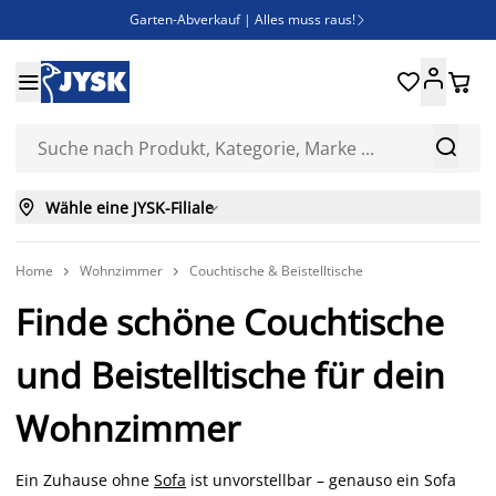
Garten-Abverkauf | Alles muss raus!

Deal Days | Spare bis zu 60%





Bist du Unternehmer? Entdecke JYSK-B2B

Esszimmerstuhl ADSLEV um nur 40€



Wähle eine JYSK-Filiale

Home
Wohnzimmer
Couchtische & Beistelltische


Finde schöne Couchtische
und Beistelltische für dein
Wohnzimmer
Ein Zuhause ohne
Sofa
ist unvorstellbar – genauso ein Sofa