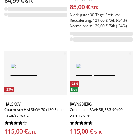
84,99 €
/STK
85,00 €
/STK
Niedrigster 30-Tage-Preis vor
Reduzierung: 129,00 € /Stk (-34%)
Normalpreis: 129,00 € /Stk (-34%)
-23%
-23%
Neu
HALSKOV
RAVNSBJERG
Couchtisch HALSKOV 70x120 Eiche
Couchtisch RAVNSBJERG 90x90
natur/schwarz
warm Eiche




















115,00 €
115,00 €
/STK
/STK