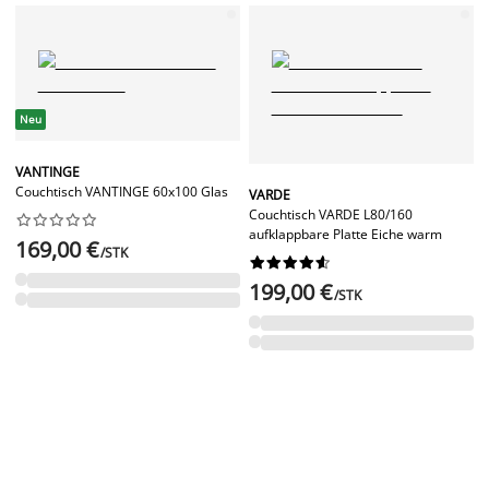
Neu
VANTINGE
Couchtisch VANTINGE 60x100 Glas
VARDE
Couchtisch VARDE L80/160










aufklappbare Platte Eiche warm
169,00 €
/STK










199,00 €
/STK