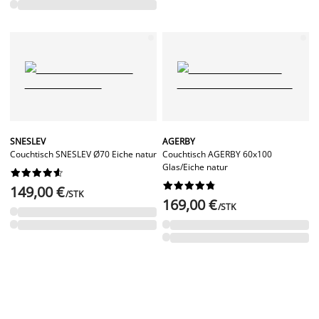
SNESLEV
AGERBY
Couchtisch SNESLEV Ø70 Eiche natur
Couchtisch AGERBY 60x100
Glas/Eiche natur




















149,00 €
/STK
169,00 €
/STK