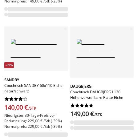
Normalpreis: 149,00 € /Stk (-23%)
-39%
SANDBY
Couchtisch SANDBY 60x110 Eiche
DAUGBJERG
natur/schwarz
Couchtisch DAUGBJERG L120
Höhenverstellbare Platte Eiche




















140,00 €
/STK
149,00 €
/STK
Niedrigster 30-Tage-Preis vor
Reduzierung: 229,00 € /Stk (-39%)
Normalpreis: 229,00 € /Stk (-39%)