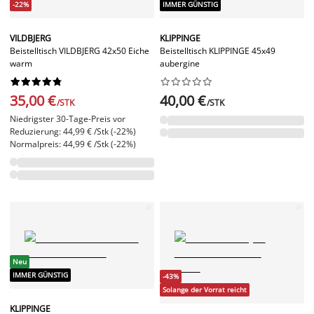
-22%
IMMER GÜNSTIG
VILDBJERG
KLIPPINGE
Beistelltisch VILDBJERG 42x50 Eiche
Beistelltisch KLIPPINGE 45x49
warm
aubergine




















35,00 €
40,00 €
/STK
/STK
Niedrigster 30-Tage-Preis vor
Reduzierung: 44,99 € /Stk (-22%)
Normalpreis: 44,99 € /Stk (-22%)
Neu
IMMER GÜNSTIG
-43%
Solange der Vorrat reicht
KLIPPINGE