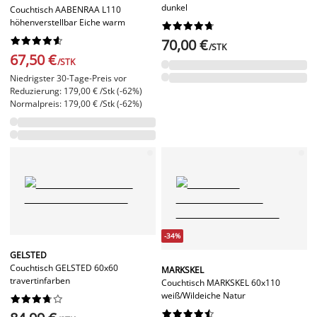
dunkel
Couchtisch AABENRAA L110
höhenverstellbar Eiche warm




















70,00 €
/STK
67,50 €
/STK
Niedrigster 30-Tage-Preis vor
Reduzierung: 179,00 € /Stk (-62%)
Normalpreis: 179,00 € /Stk (-62%)
-34%
GELSTED
Couchtisch GELSTED 60x60
MARKSKEL
travertinfarben
Couchtisch MARKSKEL 60x110
weiß/Wildeiche Natur



















