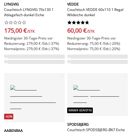
LYNGVIG
VEDDE
Couchtisch LYNGVIG 70x130 1
Couchtisch VEDDE 60x110 1 Regal
Ablagefach dunkel Eiche
Wildeiche dunkel




















175,00 €
60,00 €
/STK
/STK
Niedrigster 30-Tage-Preis vor
Niedrigster 30-Tage-Preis vor
Reduzierung: 279,00 € /Stk (-37%)
Reduzierung: 75,00 € /Stk (-20%)
Normalpreis: 279,00 € /Stk (-37%)
Normalpreis: 75,00 € /Stk (-20%)
IMMER GÜNSTIG
-62%
SPODSBJERG
Couchtisch SPODSBJERG Ø67 Eiche
AABENRAA