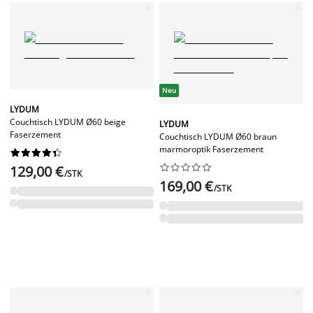
Neu
LYDUM
Couchtisch LYDUM Ø60 beige
LYDUM
Faserzement
Couchtisch LYDUM Ø60 braun
marmoroptik Faserzement




















129,00 €
/STK
169,00 €
/STK