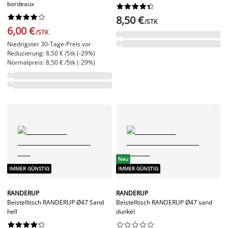
bordeaux




















8,50 €
/STK
6,00 €
/STK
Niedrigster 30-Tage-Preis vor
Reduzierung: 8,50 € /Stk (-29%)
Normalpreis: 8,50 € /Stk (-29%)
Neu
IMMER GÜNSTIG
IMMER GÜNSTIG
RANDERUP
RANDERUP
Beistelltisch RANDERUP Ø47 Sand
Beistelltisch RANDERUP Ø47 sand
hell
dunkel



















