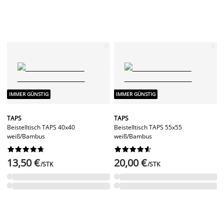
IMMER GÜNSTIG
IMMER GÜNSTIG
TAPS
TAPS
Beistelltisch TAPS 40x40
Beistelltisch TAPS 55x55
weiß/Bambus
weiß/Bambus




















13,50 €
20,00 €
/STK
/STK