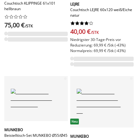
Couchtisch KLIPPINGE 61x101
LEJRE
hellbraun
Couchtisch LEJRE 60x120 weiß/Eiche
natur




















75,00 €
/STK
40,00 €
/STK
Niedrigster 30-Tage-Preis vor
Reduzierung: 69,99 € /Stk (-43%)
Normalpreis: 69,99 € /Stk (-43%)
Neu
MUNKEBO
Beistelltisch-Set MUNKEBO Ø55/Ø45
MUNKEBO