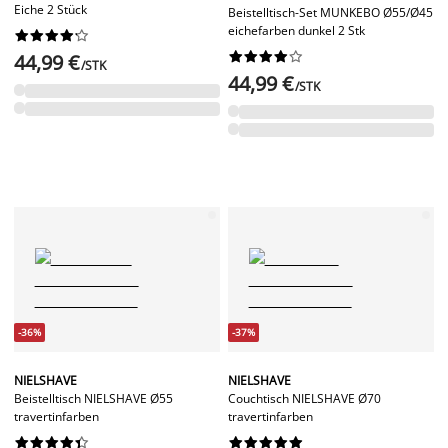
Eiche 2 Stück
Beistelltisch-Set MUNKEBO Ø55/Ø45
eichefarben dunkel 2 Stk




















44,99 €
/STK
44,99 €
/STK
-36%
-37%
NIELSHAVE
NIELSHAVE
Beistelltisch NIELSHAVE Ø55
Couchtisch NIELSHAVE Ø70
travertinfarben
travertinfarben



















