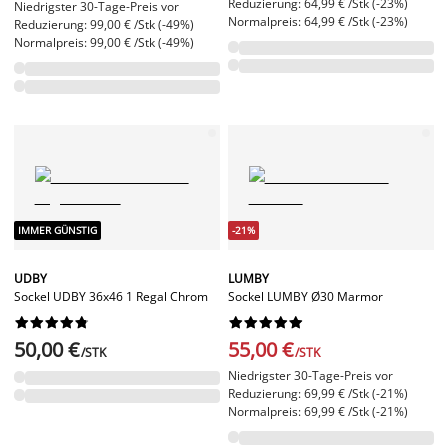
Reduzierung: 64,99 € /Stk (-23%)
Niedrigster 30-Tage-Preis vor
Normalpreis: 64,99 € /Stk (-23%)
Reduzierung: 99,00 € /Stk (-49%)
Normalpreis: 99,00 € /Stk (-49%)
IMMER GÜNSTIG
-21%
UDBY
LUMBY
Sockel UDBY 36x46 1 Regal Chrom
Sockel LUMBY Ø30 Marmor




















50,00 €
55,00 €
/STK
/STK
Niedrigster 30-Tage-Preis vor
Reduzierung: 69,99 € /Stk (-21%)
Normalpreis: 69,99 € /Stk (-21%)