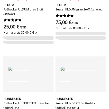
ULDUM
ULDUM
Fußhocker ULDUM grau Stoff
Sessel ULDUM grau Stoff /schwarz
/schwarz




















75,00 €
/STK
25,00 €
/STK
Normalpreis
85,00 € /Stk
Normalpreis
35,00 € /Stk
HUNDESTED
HUNDESTED
Fußhocker HUNDESTED off-white
Sessel HUNDESTED off-white
teddy/Eiche
teddy/Eiche natur