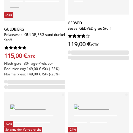
-23%
GEDVED
Sessel GEDVED grau Stoff
GULDBJERG
Relaxsessel GULDBJERG sand dunkel










Stoff
119,00 €
/STK










115,00 €
/STK
Niedrigster 30-Tage-Preis vor
Reduzierung: 149,00 € /Stk (-23%)
Normalpreis: 149,00 € /Stk (-23%)
-52%
Solange der Vorrat reicht
-24%