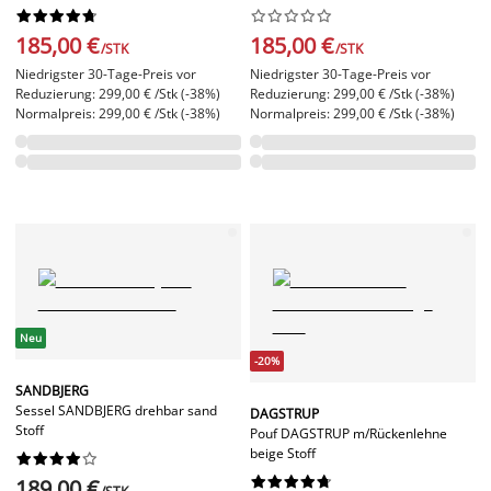




















185,00 €
185,00 €
/STK
/STK
Niedrigster 30-Tage-Preis vor
Niedrigster 30-Tage-Preis vor
Reduzierung: 299,00 € /Stk (-38%)
Reduzierung: 299,00 € /Stk (-38%)
Normalpreis: 299,00 € /Stk (-38%)
Normalpreis: 299,00 € /Stk (-38%)
Neu
-20%
SANDBJERG
Sessel SANDBJERG drehbar sand
DAGSTRUP
Stoff
Pouf DAGSTRUP m/Rückenlehne
beige Stoff




















189,00 €