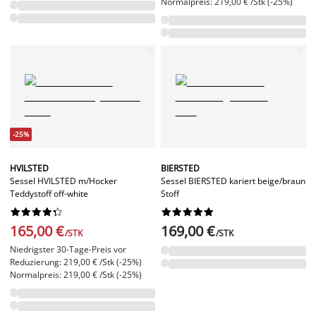
Normalpreis: 219,00 € /Stk (-25%)
-25%
HVILSTED
BIERSTED
Sessel HVILSTED m/Hocker
Sessel BIERSTED kariert beige/braun
Teddystoff off-white
Stoff




















165,00 €
169,00 €
/STK
/STK
Niedrigster 30-Tage-Preis vor
Reduzierung: 219,00 € /Stk (-25%)
Normalpreis: 219,00 € /Stk (-25%)