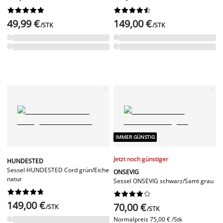




















49,99 €
149,00 €
/STK
/STK
IMMER GÜNSTIG
Jetzt noch günstiger
HUNDESTED
Sessel HUNDESTED Cord grün/Eiche
ONSEVIG
natur
Sessel ONSEVIG schwarz/Samt grau




















149,00 €
70,00 €
/STK
/STK
Normalpreis
75,00 € /Stk