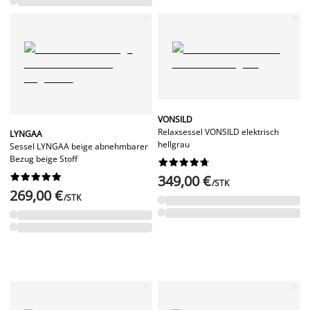
VONSILD
Relaxsessel VONSILD elektrisch
LYNGAA
hellgrau
Sessel LYNGAA beige abnehmbarer
Bezug beige Stoff




















349,00 €
/STK
269,00 €
/STK