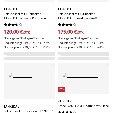
TANKEDAL
TANKEDAL
Relaxsessel mit Fußhocker
Relaxsessel mit Fußhocker
TANKEDAL schwarz Kunstleder
TANKEDAL dunkelgrau Stoff




















120,00 €
175,00 €
/STK
/STK
Niedrigster 30-Tage-Preis vor
Niedrigster 30-Tage-Preis vor
Reduzierung: 249,00 € /Stk (-52%)
Reduzierung: 229,00 € /Stk (-24%)
Normalpreis: 229,00 € /Stk (-48%)
Normalpreis: 229,00 € /Stk (-24%)
-26%
VADEHAVET
Sessel VADEHAVET natur Stoff/Eiche
TANKEDAL
Relaxsessel m/Fußhocker TANKEDAL









