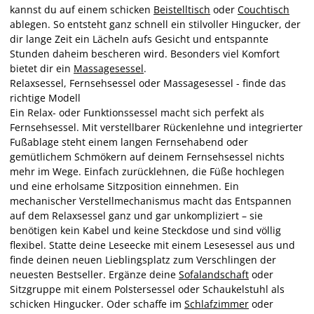
kannst du auf einem schicken
Beistelltisch
oder
Couchtisch
ablegen. So entsteht ganz schnell ein stilvoller Hingucker, der
dir lange Zeit ein Lächeln aufs Gesicht und entspannte
Stunden daheim bescheren wird. Besonders viel Komfort
bietet dir ein
Massagesessel
.
Relaxsessel, Fernsehsessel oder Massagesessel - finde das
richtige Modell
Ein Relax- oder Funktionssessel macht sich perfekt als
Fernsehsessel. Mit verstellbarer Rückenlehne und integrierter
Fußablage steht einem langen Fernsehabend oder
gemütlichem Schmökern auf deinem Fernsehsessel nichts
mehr im Wege. Einfach zurücklehnen, die Füße hochlegen
und eine erholsame Sitzposition einnehmen. Ein
mechanischer Verstellmechanismus macht das Entspannen
auf dem Relaxsessel ganz und gar unkompliziert – sie
benötigen kein Kabel und keine Steckdose und sind völlig
flexibel. Statte deine Leseecke mit einem Lesesessel aus und
finde deinen neuen Lieblingsplatz zum Verschlingen der
neuesten Bestseller. Ergänze deine
Sofalandschaft
oder
Sitzgruppe mit einem Polstersessel oder Schaukelstuhl als
schicken Hingucker. Oder schaffe im
Schlafzimmer
oder