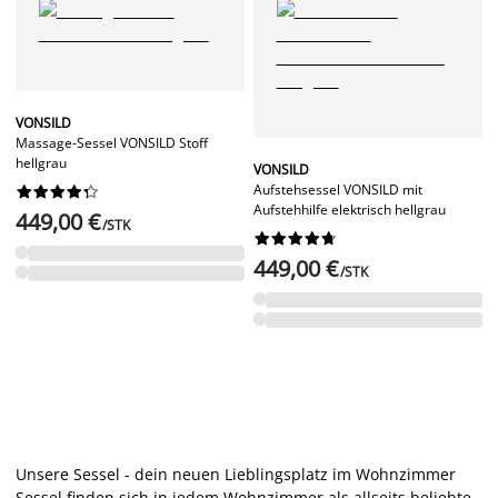
VONSILD
Massage-Sessel VONSILD Stoff
hellgrau
VONSILD
Aufstehsessel VONSILD mit










Aufstehhilfe elektrisch hellgrau
449,00 €
/STK










449,00 €
/STK
Unsere Sessel - dein neuen Lieblingsplatz im Wohnzimmer
Sessel finden sich in jedem
Wohnzimmer
als allseits beliebte