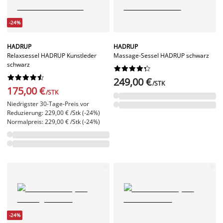
-24%
HADRUP
HADRUP
Relaxsessel HADRUP Kunstleder
Massage-Sessel HADRUP schwarz
schwarz




















249,00 €
/STK
175,00 €
/STK
Niedrigster 30-Tage-Preis vor
Reduzierung: 229,00 € /Stk (-24%)
Normalpreis: 229,00 € /Stk (-24%)
-24%