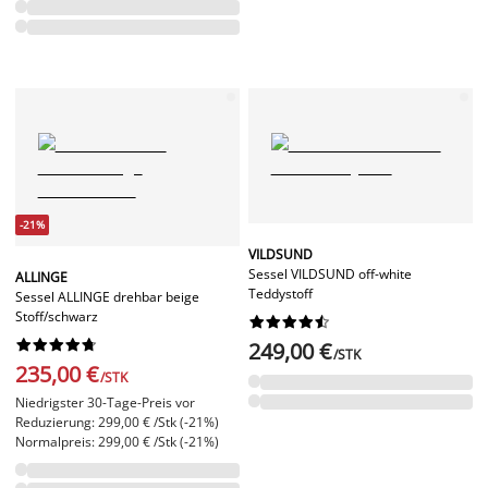
-21%
VILDSUND
Sessel VILDSUND off-white
ALLINGE
Teddystoff
Sessel ALLINGE drehbar beige
Stoff/schwarz




















249,00 €
/STK
235,00 €
/STK
Niedrigster 30-Tage-Preis vor
Reduzierung: 299,00 € /Stk (-21%)
Normalpreis: 299,00 € /Stk (-21%)