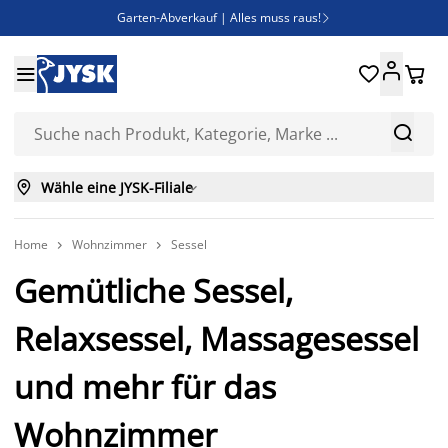
Garten-Abverkauf | Alles muss raus!

Deal Days | Spare bis zu 60%





Bist du Unternehmer? Entdecke JYSK-B2B

Esszimmerstuhl ADSLEV um nur 40€



Wähle eine JYSK-Filiale

Home
Wohnzimmer
Sessel


Gemütliche Sessel,
Relaxsessel, Massagesessel
und mehr für das
Wohnzimmer