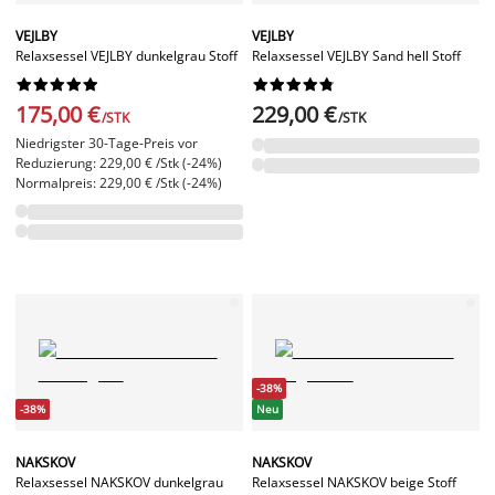
VEJLBY
VEJLBY
Relaxsessel VEJLBY dunkelgrau Stoff
Relaxsessel VEJLBY Sand hell Stoff




















175,00 €
229,00 €
/STK
/STK
Niedrigster 30-Tage-Preis vor
Reduzierung: 229,00 € /Stk (-24%)
Normalpreis: 229,00 € /Stk (-24%)
-38%
-38%
Neu
NAKSKOV
NAKSKOV
Relaxsessel NAKSKOV dunkelgrau
Relaxsessel NAKSKOV beige Stoff