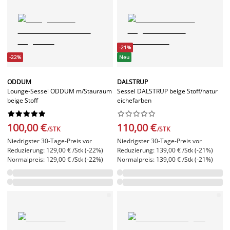
-21%
-22%
Neu
ODDUM
DALSTRUP
Lounge-Sessel ODDUM m/Stauraum
Sessel DALSTRUP beige Stoff/natur
beige Stoff
eichefarben




















100,00 €
110,00 €
/STK
/STK
Niedrigster 30-Tage-Preis vor
Niedrigster 30-Tage-Preis vor
Reduzierung: 129,00 € /Stk (-22%)
Reduzierung: 139,00 € /Stk (-21%)
Normalpreis: 129,00 € /Stk (-22%)
Normalpreis: 139,00 € /Stk (-21%)