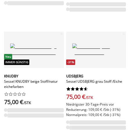
Neu
IMMER GÜNSTIG
-31%
KNUDBY
UDSBJERG
Sessel KNUDBY beige Stoff/natur
Sessel UDSBJERG grau Stoff /Eiche
eichefarben




















75,00 €
/STK
75,00 €
/STK
Niedrigster 30-Tage-Preis vor
Reduzierung: 109,00 € /Stk (-31%)
Normalpreis: 109,00 € /Stk (-31%)