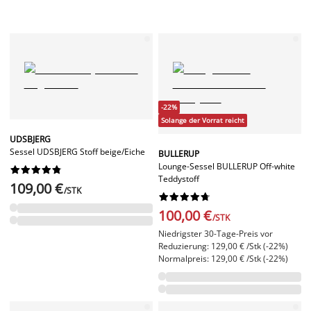
-22%
Solange der Vorrat reicht
UDSBJERG
Sessel UDSBJERG Stoff beige/Eiche
BULLERUP
Lounge-Sessel BULLERUP Off-white










Teddystoff
109,00 €
/STK










100,00 €
/STK
Niedrigster 30-Tage-Preis vor
Reduzierung: 129,00 € /Stk (-22%)
Normalpreis: 129,00 € /Stk (-22%)