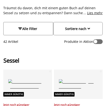
Träumst du davon, dich mit einem guten Buch auf deinen
Sessel zu setzen und zu entspannen? Dann suche dir bei JYSK
...
Lies mehr
deinen neuen Lieblingssessel aus. Achte darauf, dass er nicht
nur besonders gemütlich ist, sondern auch zu
deinem Sofa und deiner übrigen Einrichtung passt, damit du


Alle Filter
Sortiere nach
dich richtig wohlfühlen kannst. Wir haben eine Auswahl an
Sesseln im Skandi-Stil, Retro-Look und in modernem Design.
42 Artikel
Produkte in Aktion
Wähle zwischen Bezügen aus Stoff, Samt und hochwertigem
Kunstleder. Besonderen Komfort schenken dir Sessel mit
passendem Hocker, Schaukelstuhl, Fernsehsessel,
Massagesessel oder Relaxsessel mit verstellbaren Rücken-
Sessel
und Fußteilen. Entdecke unsere Sessel-Auswahl und mache
es dir gemütlich!
IMMER GÜNSTIG
IMMER GÜNSTIG
Jetzt noch günstiger
Jetzt noch günstiger