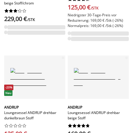
beige Stoff/chrom
125,00 €
/STK










Niedrigster 30-Tage-Preis vor
229,00 €
/STK
Reduzierung: 169,00 € /Stk (-26%)
Normalpreis: 169,00 € /Stk (-26%)
-20%
Neu
ANDRUP
ANDRUP
Loungesessel ANDRUP drehbar
Loungesessel ANDRUP drehbar
dunkelbraun Stoff
beige Stoff



















