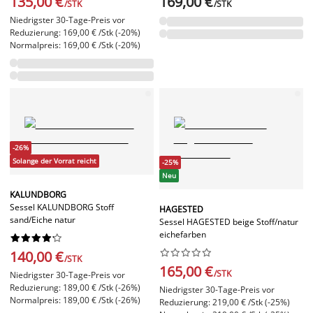
135,00 €
169,00 €
/STK
/STK
Niedrigster 30-Tage-Preis vor
Reduzierung: 169,00 € /Stk (-20%)
Normalpreis: 169,00 € /Stk (-20%)
-26%
Solange der Vorrat reicht
-25%
Neu
KALUNDBORG
Sessel KALUNDBORG Stoff
HAGESTED
sand/Eiche natur
Sessel HAGESTED beige Stoff/natur
eichefarben




















140,00 €
/STK
165,00 €
/STK
Niedrigster 30-Tage-Preis vor
Reduzierung: 189,00 € /Stk (-26%)
Niedrigster 30-Tage-Preis vor
Normalpreis: 189,00 € /Stk (-26%)
Reduzierung: 219,00 € /Stk (-25%)