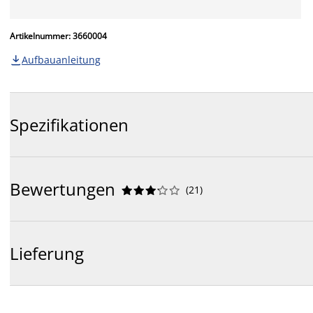
Artikelnummer: 3660004
Aufbauanleitung

Spezifikationen
Bewertungen
(
21
)










Lieferung