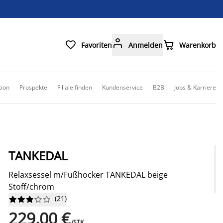



Favoriten
Anmelden
Warenkorb
tion
Prospekte
Filiale finden
Kundenservice
B2B
Jobs & Karriere
TANKEDAL
Relaxsessel m/Fußhocker TANKEDAL beige
Stoff/chrom
(
21
)










229,00 €
/STK