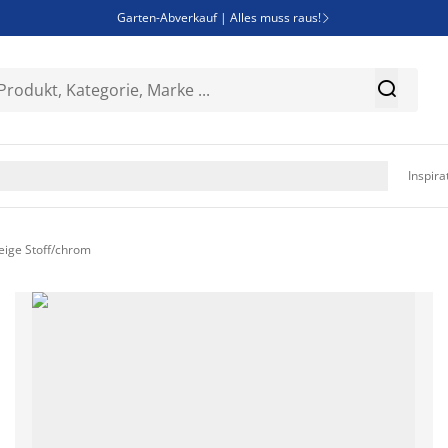
Garten-Abverkauf | Alles muss raus!

Deal Days | Spare bis zu 60%


Bist du Unternehmer? Entdecke JYSK-B2B

Esszimmerstuhl ADSLEV um nur 40€

Inspira
ige Stoff/chrom