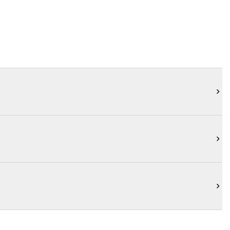


