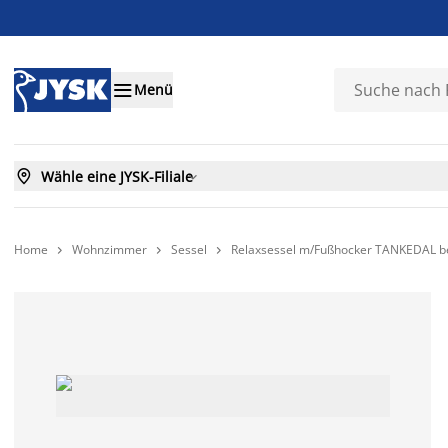

Menü

Wähle eine JYSK-Filiale

Home
Wohnzimmer
Sessel
Relaxsessel m/Fußhocker TANKEDAL be


