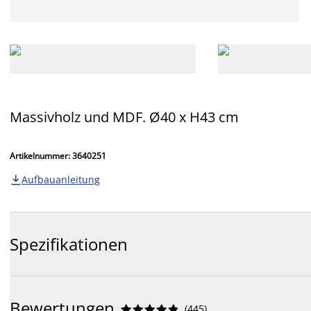
Massivholz und MDF. Ø40 x H43 cm
Artikelnummer: 3640251
Aufbauanleitung

Spezifikationen
Bewertungen
(
445
)









