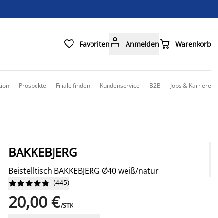



Favoriten
Anmelden
Warenkorb
tion
Prospekte
Filiale finden
Kundenservice
B2B
Jobs & Karriere
BAKKEBJERG
Beistelltisch BAKKEBJERG Ø40 weiß/natur
(
445
)










20,00 €
/STK