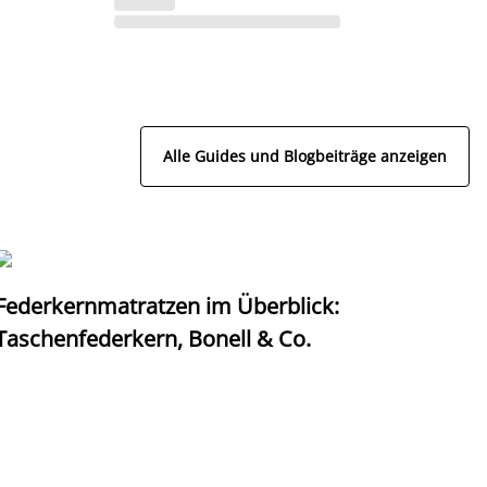
Alle Guides und Blogbeiträge anzeigen
Federkernmatratzen im Überblick:
T
Taschenfederkern, Bonell & Co.
K