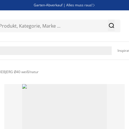
Garten-Abverkauf | Alles muss raus!

Deal Days | Spare bis zu 60%


Bist du Unternehmer? Entdecke JYSK-B2B

Esszimmerstuhl ADSLEV um nur 40€

Inspira
KKEBJERG Ø40 weiß/natur