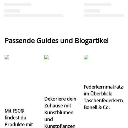
Passende Guides und Blogartikel
Ti
Federkernmatratze
M
im Überblick:
K
Dekoriere dein
Taschenfederkern,
u
Zuhause mit
Bonell & Co.
K
Mit FSC®
Kunstblumen
findest du
und
Produkte mit
Kunstpflanzen