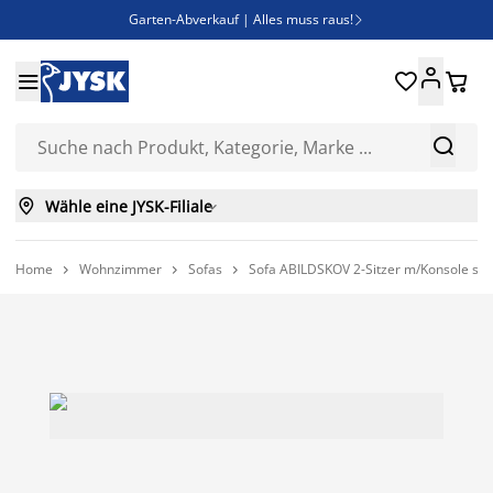
Garten-Abverkauf | Alles muss raus!

Deal Days | Spare bis zu 60%





Bist du Unternehmer? Entdecke JYSK-B2B

Esszimmerstuhl ADSLEV um nur 40€



Wähle eine JYSK-Filiale

Home
Wohnzimmer
Sofas
Sofa ABILDSKOV 2-Sitzer m/Konsole sch


