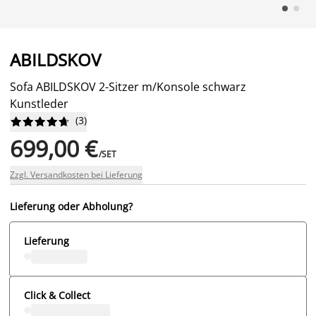
ABILDSKOV
Sofa ABILDSKOV 2-Sitzer m/Konsole schwarz
Kunstleder
(
3
)










699,00 €
/SET
Zzgl. Versandkosten bei Lieferung
Lieferung oder Abholung?
Lieferung
Click & Collect