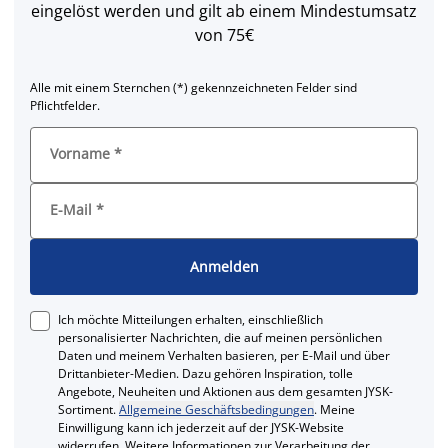
eingelöst werden und gilt ab einem Mindestumsatz
von 75€
Alle mit einem Sternchen (*) gekennzeichneten Felder sind
Pflichtfelder.
Vorname
*
E-Mail
*
Anmelden
Ich möchte Mitteilungen erhalten, einschließlich
personalisierter Nachrichten, die auf meinen persönlichen
Daten und meinem Verhalten basieren, per E-Mail und über
Drittanbieter-Medien. Dazu gehören Inspiration, tolle
Angebote, Neuheiten und Aktionen aus dem gesamten JYSK-
Sortiment.
Allgemeine Geschäftsbedingungen
. Meine
Einwilligung kann ich jederzeit auf der JYSK-Website
widerrufen. Weitere Informationen zur Verarbeitung der